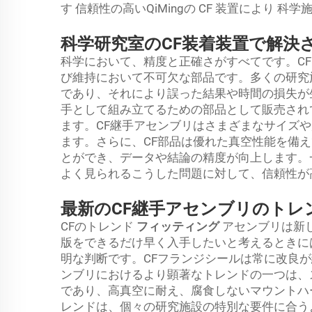
す 信頼性の高いQiMingの CF 装置により 
科学研究室のCF装着装置で解決
科学において、精度と正確さがすべてです。C
び維持において不可欠な部品です。多くの研究
であり、それにより誤った結果や時間の損失が
手として組み立てるための部品として販売され
ます。CF継手アセンブリはさまざまなサイズ
ます。さらに、CF部品は優れた真空性能を備
とができ、データや結論の精度が向上します。
よく見られるこうした問題に対して、信頼性が
最新のCF継手アセンブリのトレ
CFのトレンド
フィッティング
アセンブリは新
版をできるだけ早く入手したいと考えるときに
明な判断です。CFフランジシールは常に改良が
ンブリにおけるより顕著なトレンドの一つは、
であり、高真空に耐え、腐食しないマウントハ
レンドは、個々の研究施設の特別な要件に合う