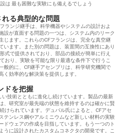
科学施設は 最も困難な実験にも備えるでしょう
される典型的な問題
Fフランジ継手は、科学機器やシステムの設計およ
施設が直面する問題の一つは、システム内のリーク
生じます。これらのCFフランジは、完全な真空継
ています。また別の問題は、装置間の互換性にあり
や形式で提供されており、部品の接続が簡単に行え
えており、実験を可能な限り最適な条件下で行うこ
一般的に、CF継手アセンブリは、科学研究機関で
高く効率的な解決策を提供します。
ンドを把握
しい技術とともに進化し続けています。製品の最新
は、研究室が最先端の状態を維持するのは確かに賢
続けられています。デュバル氏によると、CFアセ
ステンレス鋼やアルミニウムなど新しい材料の実験
ードウェアの作成を目指しています。もう一つのト
ように設計されたカスタムコネクタの開発です。こ