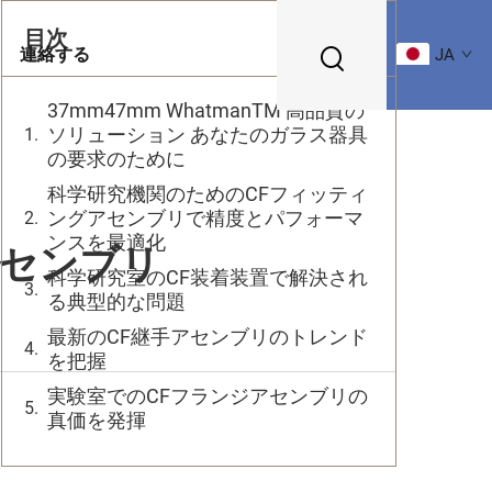
目次
連絡する
JA
37mm47mm WhatmanTM 高品質の
ソリューション あなたのガラス器具
の要求のために
科学研究機関のためのCFフィッティ
ングアセンブリで精度とパフォーマ
ンスを最適化
アセンブリ
科学研究室のCF装着装置で解決され
る典型的な問題
最新のCF継手アセンブリのトレンド
を把握
実験室でのCFフランジアセンブリの
真価を発揮