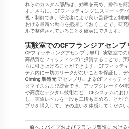
れらのカスタム部品は、効率を高め、操作を簡
す。さらに、CFフィッティングにスマートデ
視・制御でき、研究者により良い監督性と制御
おける最新の動向を把握しておくことで、研究
ルで整備されていることを確実にできます。
実験室でのCFフランジアセンブ
CFフィッティングアセンブリ専用 - 実験室
高品質なフィッティングに投資することで、実
らに引き上げることができます。CFフィッテ
テム内に一切のリークがないことを保証し、デ
Qiming
製造元
アセンブリによるCFフィッテ
タマイズおよび統合でき、アップグレードや特
や高度なデジタル技術など、CFシステムにお
し、実験レベルを一段も二段も高めることができま
ブリを購入して、その違いを体感してください
前へ：
パイプおよびフランジ製造における