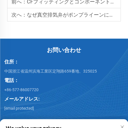
前へ：
CFフィッティングとコンポーネントの互換性を決定するもの
次へ：
なぜ真空排気弁がポンプライーンに統合されているのか？
お問い合わせ
住所：
中国浙江省温州浜海工業区定翔路659番地、325025
電話：
+86-577-86007720
メールアドレス:
[email protected]