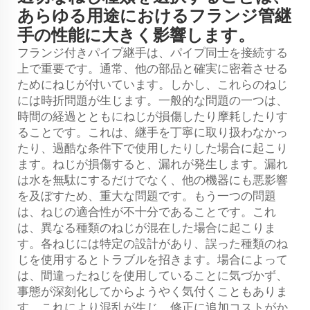
あらゆる用途におけるフランジ管継
手の性能に大きく影響します。
フランジ付きパイプ継手は、パイプ同士を接続する
上で重要です。通常、他の部品と確実に密着させる
ためにねじが付いています。しかし、これらのねじ
には時折問題が生じます。一般的な問題の一つは、
時間の経過とともにねじが損傷したり摩耗したりす
ることです。これは、継手を丁寧に取り扱わなかっ
たり、過酷な条件下で使用したりした場合に起こり
ます。ねじが損傷すると、漏れが発生します。漏れ
は水を無駄にするだけでなく、他の機器にも悪影響
を及ぼすため、重大な問題です。もう一つの問題
は、ねじの適合性が不十分であることです。これ
は、異なる種類のねじが混在した場合に起こりま
す。各ねじには特定の設計があり、誤った種類のね
じを使用するとトラブルを招きます。場合によって
は、間違ったねじを使用していることに気づかず、
事態が深刻化してからようやく気付くこともありま
す。これにより混乱が生じ、修正に追加コストがか