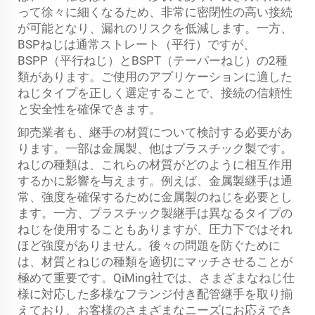
って徐々に細くなるため、非常に密閉性の高い接続
が可能となり、漏れのリスクを低減します。一方、
BSPねじは通常ストレート（平行）ですが、
BSPP（平行ねじ）とBSPT（テーパーねじ）の2種
類があります。ご使用のアプリケーションに適した
ねじタイプを正しく選定することで、接続の信頼性
と安全性を確保できます。
卸売業者も、継手の材質について検討する必要があ
ります。一部は金属製、他はプラスチック製です。
ねじの種類は、これらの材質がどのように相互作用
するかに影響を与えます。例えば、金属製継手は通
常、強度を確保するために金属製のねじを必要とし
ます。一方、プラスチック製継手は異なるタイプの
ねじを使用することもありますが、圧力下ではそれ
ほど強度がありません。後々の問題を防ぐために
は、材質とねじの種類を適切にマッチさせることが
極めて重要です。QiMing社では、さまざまなねじ仕
様に対応した多様なフランジ付き配管継手を取り揃
えており、お客様のさまざまなニーズにお応えでき