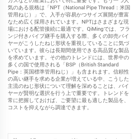
ガスなどの産業において特に重要です。もう一つ人
気のある規格は「NPT（National Pipe Thread：米国
管用ねじ）」で、入手が容易かつサイズ展開が豊富
なため広く採用されています。NPTはさまざまな現
場における配管接続に最適です。QiMingでは、フラ
ンジ付きパイプ継手を購入する際、多くの卸売バイ
ヤーがこうしたねじ形状を重視していることに気づ
いています。彼らは長期間使用できる高品質な製品
を求めています。その他のトレンドには、世界中の
多くの国で使用される「BSP（British Standard
Pipe：英国標準管用ねじ）」も含まれます。信頼性
の高い継手を求める企業が増えている中、こうした
主流のねじ形状について理解を深めることは、バイ
ヤーが賢明な選択を行う上で重要です。トレンドを
常に把握しておけば、ご要望に最も適した製品を、
コストを抑えながら調達できます。