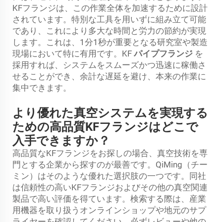
KFフランジは、この作業全体を加速するために設計
されています。特別な工具を用いずに組み立て可能
であり、これにより多大な時間と労力の節約が実現
します。これは、1分1秒が重要となる研究室や製造
現場において特に有用です。KF
パイプフランジ
を
採用すれば、システムをスムーズかつ迅速に稼働さ
せることができ、余計な遅延を避け、本来の作業に
集中できます。
より優れた真空システムを実現する
ための高品質KFフランジはどこで
入手できますか？
高品質なKFフランジをお探しの場合、真空技術を専
門とする企業から探すのが最善です。QiMing（チー
ミン）はそのような優れた選択肢の一つです。同社
は信頼性の高いKFフランジおよびその他の真空関連
製品で高い評価を得ています。検索する際は、産業
用機器を取り扱うオンラインショップや地元のサプ
ライヤーを確認してください。必ずレビューや他の