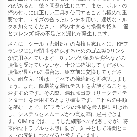
れがあると、後々問題が生じます。また、ボルトの
締め付けには正しい工具を使用することも極めて重
要です。サイズの合ったレンチを用い、適切なトル
クを加えてください。締めすぎると損傷を招き、
管
とフレンズ
締め不足だと漏れが発生します。
さらに、シール（密封部）の点検も忘れずに。KFフ
ランジには密閉性を確保するためのゴム製Oリング
が使用されています。Oリングが亀裂や劣化などの
損傷を受けていないか、十分に確認してください。
損傷が見られる場合は、組立前に交換してくださ
い。組立完了後は、すべての接続部を再確認しまし
ょう。また、簡易的な漏れテストを実施することも
おすすめです。その際、漏れ検出器（リークディテ
クター）を活用するとより確実です。これらの手順
を踏むことで、KFフランジの性能を最大限に引き出
し、システムをスムーズかつ高効率に運用できま
す。QiMingでは、こうした細部への配慮こそが、将
来的なトラブルを未然に防ぎ、結果として時間とコ
ストの節約につながると考えています。