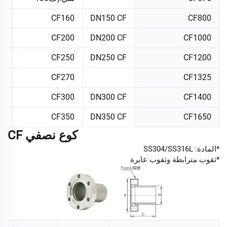
8"
CF160
DN150 CF
CF800
0"
CF200
DN200 CF
CF1000
2
CF250
DN250 CF
CF1200
5"
CF270
CF1325
4"
CF300
DN300 CF
CF1400
5"
CF350
DN350 CF
CF1650
كوع نصفي CF
*المادة: SS304/SS316L
*ثقوب مترابطة وثقوب عابرة