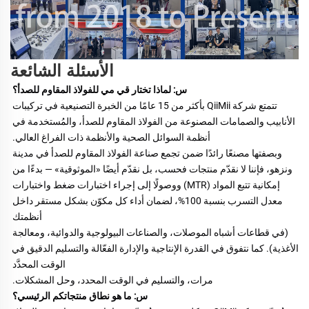
الأسئلة الشائعة
س: لماذا تختار قي مي للفولاذ المقاوم للصدأ؟ 
تتمتع شركة QiiMii بأكثر من 15 عامًا من الخبرة التصنيعية في تركيبات 
الأنابيب والصمامات المصنوعة من الفولاذ المقاوم للصدأ، والمُستخدمة في 
أنظمة السوائل الصحية والأنظمة ذات الفراغ العالي. 
وبصفتها مصنعًا رائدًا ضمن تجمع صناعة الفولاذ المقاوم للصدأ في مدينة 
ونزهو، فإننا لا نقدّم منتجات فحسب، بل نقدّم أيضًا «الموثوقية» — بدءًا من 
إمكانية تتبع المواد (MTR) ووصولًا إلى إجراء اختبارات ضغط واختبارات 
معدل التسرب بنسبة 100%، لضمان أداء كل مكوّن بشكل مستقر داخل 
أنظمتك 
(في قطاعات أشباه الموصلات، والصناعات البيولوجية والدوائية، ومعالجة 
الأغذية). كما نتفوق في القدرة الإنتاجية والإدارة الفعّالة والتسليم الدقيق في 
الوقت المحدَّد 
مرات، والتسليم في الوقت المحدد، وحل المشكلات. 
س: ما هو نطاق منتجاتكم الرئيسي؟ 