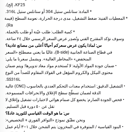
KF25، إلخ). 
* المادة: ستانلس ستيل 304 أو ستانلس ستيل 316L. 
* المعطيات الفنية: ضغط التشغيل، مدى درجة الحرارة، نعومة السطح (قيمة 
Ra). 
* كمية الطلب: طلب عيّنة أو طلب بالجملة. 
وسوف نؤكد المقترح الفني ونُصدِر عرض السعر الرسمي خلال ٢٤ ساعة. 
س: لماذا يكون عرض سعركم أحيانًا أعلى من مصانع عادية؟ 
في قطاع الصناعة الجانبية (B-side)، غالبًا ما يعني مصطلح «السعر 
المنخفض» «المخاطر العالية». ويشمل سعرنا ما يلي: 
• ضمان جودة المواد الأولية: لا تُستخدم مواد معاد تدويرها؛ ويتم ضمان 
محتوى النيكل والكروم المؤهل في الفولاذ المقاوم للصدأ من النوع 
SS316L. 
• التشغيل الدقيق: استخدام معدات التحكم العددي بالحاسوب (CNC) عالية 
الدقة لضمان تسطّح سطح الإغلاق والانحرافات المسموحة. 
• فحص الجودة الصارم: يخضع كل صمام هوائي لاختبارات تشغيل وإغلاق لا 
تقل عن ٥٠ دورة قبل التسليم. 
س: ما هو الوقت القياسي للتوريد عادةً؟ 
ونحن نطبّق نموذج «التوافر الفوري + التخصيص»: 
• البنود القياسية / المتوفرة في المخزون: يتم الشحن خلال ١–٣ أيام عمل 