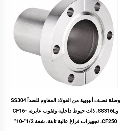
وصلة نصـف أنبوبية من الفولاذ المقاوم للصدأ SS304
وSS316L، ذات خيوط داخلية وثقوب عابرة، CF16-
CF250، تجهيزات فراغ عالية ثابتة، شفة 1/2"-10"