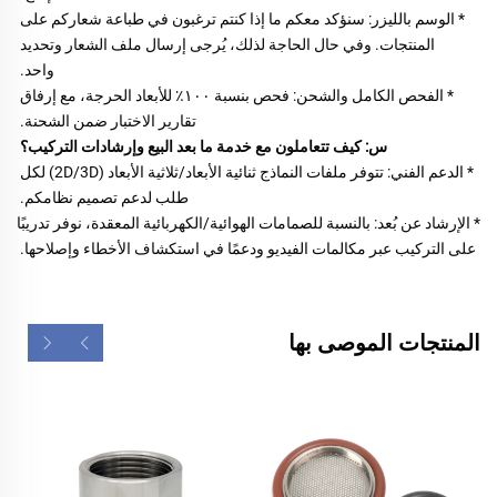
* الوسم بالليزر: سنؤكد معكم ما إذا كنتم ترغبون في طباعة شعاركم على 
المنتجات. وفي حال الحاجة لذلك، يُرجى إرسال ملف الشعار وتحديد 
واحد. 
* الفحص الكامل والشحن: فحص بنسبة ١٠٠٪ للأبعاد الحرجة، مع إرفاق 
تقارير الاختبار ضمن الشحنة. 
س: كيف تتعاملون مع خدمة ما بعد البيع وإرشادات التركيب؟ 
* الدعم الفني: تتوفر ملفات النماذج ثنائية الأبعاد/ثلاثية الأبعاد (2D/3D) لكل 
طلب لدعم تصميم نظامكم. 
* الإرشاد عن بُعد: بالنسبة للصمامات الهوائية/الكهربائية المعقدة، نوفر تدريبًا 
على التركيب عبر مكالمات الفيديو ودعمًا في استكشاف الأخطاء وإصلاحها. 
المنتجات الموصى بها