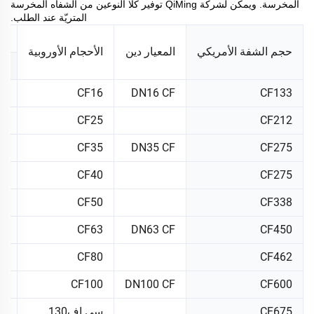
المخرسة. ويمكن لشركة QiMing توفير كلا النوعين من الشفاه المخرسة
المتريّة عند الطلب.
ال
حجم الشفة الأمريكي
المعيار دين
الأحجام الأوروبية
بو
3"
CF16
DN16 CF
CF133
2"
CF25
CF212
5"
CF35
DN35 CF
CF275
5"
CF40
CF275
8"
CF50
CF338
5"
CF63
DN63 CF
CF450
2"
CF80
CF462
6"
CF100
DN100 CF
CF600
CF675
سي.إف130
5"