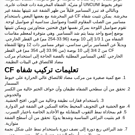
تتوفر بخيوط UNCUNf أو متريّة. الشفاه المخرشة ذات فتحات عابرة،
وبالتالي قد تبرز المسامير قليلاً من ظهر الشفة عند تثبيتها بشفة غير
مخرشة. يمكن تثبيت شفاه CF غير المخرشة مع بعضها البعض باستخدام
مسامير من الصلب المقاوم للصدأ وصواميل سداسية أو صواميل لوحة.
تقوم صواميل اللوحة بمركز نفسها فوق فتحتين متجاورتين ويمكن تثبيتها
بوضع إصبع واحد بينما يتم شد المسامير. وهي متوفرة لمعظم مقاسات
الشفاه من 1 1/3 إلى 10 بوصة (33.96-254 مم) في القطر الخارجي.
وبديلاً عن المسامير برأس سداسي، تتوفر مسامير ذات 12 وجهًا للشفاه
CF من 2 3/4 إلى 10 بوصة (من 33.96 إلى 354 مم) في القطر
الخارجي. تُلغي المسامير المطلية بالفضة الحاجة إلى استخدام مركب
مضاد للالتصاق في البيئات النظيفة.
تعليمات تركيب شفاه CF
1. ضع كمية صغيرة من مركب مضاد للالتصاق عالي الحرارة على خيوط
المسمار
2. تحقق من أن سطحي الشفاه نظيفان وأن حواف الختم خالية من الكسر
والخدوش
3. باستخدام قفازات نظيفة وخالية من الوبر، افتح الحشية.
4. ضع الحشية في التجويف المحيط بحافة السكين في الشفة غير الدوارة.
5. قم بمحاذاة نمط الثقوب المتقابلة مع الأخاديد الخاصة باختبار التسرب.
6. قم بتثبيت البراغي المناسبة وشدها يدويًا. تحقق من أن أسطح الشفة
متوازية.
7. شد البراغي ربع دورة إلى نصف دورة باستخدام نمط على شكل نجمة
حتى تلامس أسطح الشفة بعضها بشكل معدني - معدني.