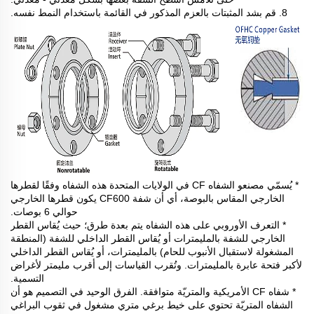
8. قم بشد المثبتات بالعزم المذكور في القائمة باستخدام النمط نفسه.
* يُسمّي مصنعو الشفاه CF في الولايات المتحدة هذه الشفاه وفقًا لقطرها
الخارجي المقاس بالبوصة، أي أن شفة CF600 يكون قطرها الخارجي
حوالي 6 بوصات.
* التعرف الأوروبي على هذه الشفاه يتم بعدة طرق؛ حيث يُقاس القطر
الخارجي للشفة بالمليمترات أو يُقاس القطر الداخلي للشفة (المنطقة
المشغولة لاستقبال الأنبوب للحام) بالمليمترات، أو يُقاس القطر الداخلي
لأكبر فتحة عابرة بالمليمترات. وتُقرب القياسات إلى أقرب مليمتر لأغراض
التسمية.
* شفاه CF الأمريكية والمتريّة متوافقة. الفرق الوحيد في التصميم هو أن
الشفاه المتريّة تحتوي على خيط برغي متري مشغول في ثقوب البراغي