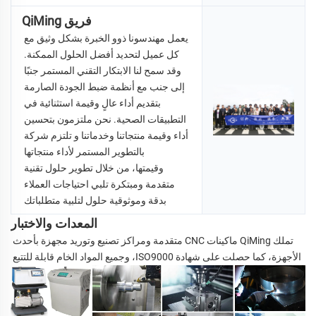
فريق QiMing
يعمل مهندسونا ذوو الخبرة بشكل وثيق مع 
كل عميل لتحديد أفضل الحلول الممكنة. 
وقد سمح لنا الابتكار التقني المستمر جنبًا 
إلى جنب مع أنظمة ضبط الجودة الصارمة 
بتقديم أداء عالٍ وقيمة استثنائية في 
التطبيقات الصحية. نحن ملتزمون بتحسين 
أداء وقيمة منتجاتنا وخدماتنا و 
تلتزم شركة 
QiMing بالتطوير المستمر لأداء منتجاتها 
وقيمتها، من خلال تطوير حلول تقنية 
متقدمة ومبتكرة تلبي احتياجات العملاء 
بدقة وموثوقية 
حلول لتلبية متطلباتك 
المعدات والاختبار
تملك QiMing ماكينات CNC متقدمة ومراكز تصنيع وتوريد مجهزة بأحدث 
الأجهزة، كما حصلت على شهادة ISO9000، وجميع المواد الخام قابلة للتتبع 