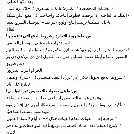
بعد تأكيد الطلب. 
• الطلبات المخصصة / الكبيرة: عادةً ما تستغرق ١٥–٢٥ يوم عمل. 
• الطلبات العاجلة: إذا توقفت خطوط إنتاجكم واحتاجتم إلى قطع غيار بشكل 
عاجل، فيمكننا ترتيب إنتاج أولوي عبر نظام التوصيل السريع لدينا. 
القناة. 
س: ما شروط التجارة وشروط الدفع التي تدعمونها؟ 
لدينا قدرات تامة على التوصيل العالمي: 
* شروط التجارة: فوب (نينغبو/شانغهاي)، وكفر، وكيف. ولطلبات قطع الغيار 
الصغيرة، نقدّم أيضًا خدمة التسليم حتى باب العميل (دي دي بي/دي دي يو) 
(عن طريق 
الجو أو البريد السريع). 
* شروط الدفع: تحويل بنكي (تي/تي)، اعتماد مستندي (إل/سي)، وضمان 
تجارة علي بابا. 
س: ما هي خطوات التخصيص غير القياسي؟ 
وتتمثل عملية التخصيص لدينا في خطوات واضحة وشفافة: 
* تأكيد الرسومات: يقدّم العميل رسومات بصيغة كاد أو بي دي إف؛ ويقوم 
مهندسونا باستعراضها فنيًّا. 
* مرحلة إعداد العينات: نقدّم العينات خلال ٧–١٠ أيام لاعتماد العميل. 
* الإنتاج الضخم: بعد اعتماد العينة، يتم توقيع تأكيد المواصفات والبدء في 
الإنتاج. 