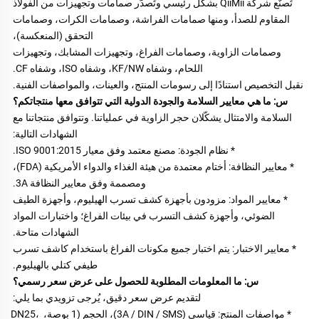
تُصنّع شركة QiiMii بشكل رئيسي وتُصدّر صمامات وتجهيزات من الفولاذ 
المقاوم للصدأ، ومنها صمامات الفراشة، وصمامات الكرات، وصمامات 
التحقق (المنعكسة)، 
وصمامات الزاوية، وصمامات الفراغ، وتجهيزات المشابك، وتجهيزات 
اللحام، وشفاه KF/NW، وشفاه ISO، وشفاه CF. 
نقبل التخصيص استنادًا إلى رسومات المنتج، والعينات، والمواصفات الفنية. 
س: ما هي معايير السلامة والجودة الدولية التي تتوافق معها منتجاتكم؟ 
السلامة والامتثال يشكّلان حجر الزاوية في عملياتنا. وتتوافق منتجاتنا مع 
الشهادات التالية: 
* نظام الجودة: مصنع معتمد وفق معيار ISO 9001:2015. 
* معايير النظافة: أختام معتمدة من هيئة الغذاء والدواء الأمريكية (FDA)، 
ومصممة وفق معايير النظافة 3A. 
* معايير المواد: مزودون بأجهزة كشف تسرب الهيليوم، وأجهزة الطيف 
الضوئي، وأجهزة كشف التسرب في بيئات الفراغ؛ واختبارات المواد 
الشهادات متاحة. 
* معايير الاختبار: يتم اختبار جميع مكونات الفراغ باستخدام كاشف تسرب 
طيفي كتلي بالهيليوم. 
س: ما المعلومات المطلوبة للحصول على عرض سعر رسمي؟ 
لتقديم عرض سعر دقيق، يُرجى تزويدي بما يلي: 
* مواصفات المنتج: قياسي (3A / DIN / SMS)، الحجم (1 بوصة، DN25، 