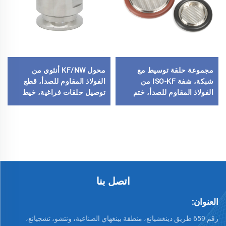
مجموعة حلقة توسيط مع
محول KF/NW أنثوي من
شبكة، شفة ISO-KF من
الفولاذ المقاوم للصدأ، قطع
الفولاذ المقاوم للصدأ، ختم
توصيل حلقات فراغية، خيط
دوارة فراغية
PT/NPT، من KF16 إلى KF50
(FKM/NBR/EDM)، تجهيزات
و1/8"-2"
KF16/KF25/KF40/KF50
اتصل بنا
العنوان:
رقم 659 طريق دينغشيانغ، منطقة بينغهاي الصناعية، ونتشو، تشجيانغ،