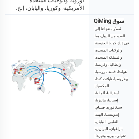
أوروبا، والولايات المتحدة 
الأمريكية، وكوريا، واليابان، إلخ. 
سوق QiMing
تُصدّر منتجاتنا إلى 
العديد من الدول، بما 
في ذلك كوريا الجنوبية، 
والولايات المتحدة، 
والمملكة المتحدة، 
وإيطاليا، وفرنسا، 
هولندا، فنلندا، روسيا، 
بيلاروسيا، تايلاند، كندا، 
المكسيك 
أستراليا، ألمانيا، 
إسبانيا، ماليزيا، 
سنغافورة، فيتنام، 
إندونيسيا، 
الهند، 
الفلبين، اليابان، 
باراغواي، البرازيل، 
تشيلي، بيرو، وغيرها. 