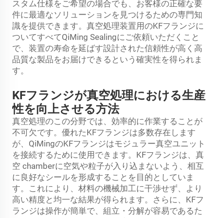
スタム仕様をご希望の場合でも、お客様の正確な要
件に最適なソリューションを見つけるための専門知
識を提供できます。真空処理装置用のKFフランジに
ついてすべてQiMing Sealingにご依頼いただくこと
で、装置の寿命を延ばす設計された信頼性が高く高
品質な製品をお届けできるという確実性を得られま
す。
KFフランジが真空処理における生産
性を向上させる方法
真空処理のこの分野では、効率的に作業することが
不可欠です。優れたKFフランジは多数存在します
が、QiMingのKFフランジはモジュラー真空ユニット
を接続するために使用できます。KFフランジは、真
空 chamberに空気や粒子が入り込まないよう、相互
に良好なシールを形成することを目的としていま
す。これにより、材料の機械加工に干渉せず、より
高い精度と均一な結果が得られます。さらに、KFフ
ランジは操作が簡単で、組立・分解が容易であるた