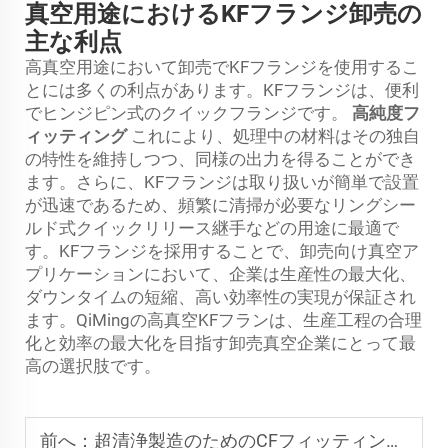
真空用途におけるKFフランジ卸売の
主な利点
高真空用途において卸売でKFフランジを使用するこ
とには多くの利点があります。KFフランジは、便利
でヒンジピン式のクイックフランジです。
高純度フ
ィッティング
これにより、処理中の材料はその独自
の特性を維持しつつ、同様の出力を得ることができ
ます。さらに、KFフランジは取り扱いが簡単で設置
が迅速であるため、頻繁に清掃が必要なリングシー
ルド式クイックリリース継手などの用途に最適で
す。KFフランジを採用することで、卸売向け真空ア
プリケーションにおいて、企業は生産性の最大化、
ダウンタイムの短縮、高い効率性の実現が保証され
ます。QiMingの高真空KFフランは、生産工程の合理
化と効率の最大化を目指す卸売真空企業にとって最
高の選択肢です。
前へ：
超清浄製造のためのCFフィッティング設計