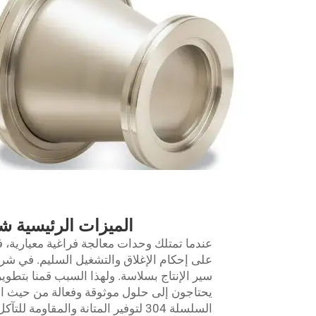
الميزات الرئيسية شفة KF عالية الجودة للمشتري بالجمل
السلسلة 304 لتوفير المتانة والمقا