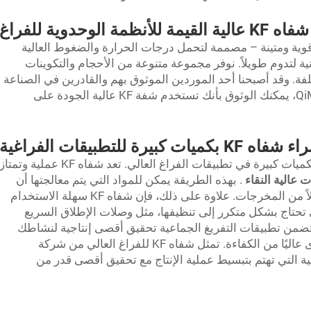
شفاه KF عالية القيمة للأنظمة الوحدوية للفراغ
ن نوع KF لدينا من مواد قوية ومتينة – مصممة لتحمل درجات الحرارة والضغوط العالية
ية لتدوم طويلاً. نوفر مجموعة متنوعة من الأحجام والتكوينات
لفة. وقد أصبحنا أحد الموردين الموثوق بهم والقادرين في الصناعة
بفضل التزامنا بالجودة ورضا العملاء. مع QiMing، يمكنك الوثوق بأنك تستخدم شفة KF عالية الجودة على
يرة للتطبيقات الفراغية
توجد العديد من الفوائد لاستخدام شفاه KF بكميات كبيرة في تطبيقات الفراغ العالي. تعد شفاه KF عملية وتمتا
 عالية النقاء
. بهذه الطريقة يمكن للمواد التي يتم معالجتها أن
تحافظ على خصائصها الذاتية وتُنتج نوعًا مماثلاً من المخرجات. علاوة على ذلك، فإن شفاه KF سهلة الاستخدام
ي تحتاج بشكل متكرر إلى تنظيفها، مثل وصلات الإطلاق السريع
مة بالحلقات. وباستخدام شفاه KF، ستضمن تطبيقات التفريغ الجماعية تحقيق أقصى إنتاجية لنشاطك
التجاري، وتقليل أوقات التوقف، وتوفر مستوى عاليًا من الكفاءة. تمثل شفاه KF للفراغ العالي من شركة
لجماعية التي تهتم بتبسيط عملية الإنتاج مع تحقيق أقصى قدر من