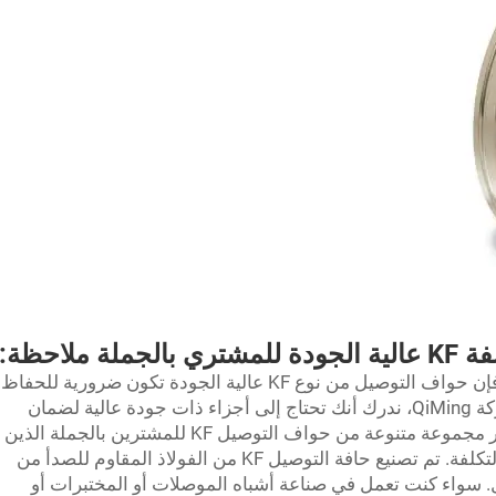
ة ملاحظة:
عندما تمتلك وحدات معالجة فراغية معيارية، فإن حواف التوصيل من نوع KF عالية الجودة تكون ضرورية للحفاظ
على إحكام الإغلاق والتشغيل السليم. في شركة QiMing، ندرك أنك تحتاج إلى أجزاء ذات جودة عالية لضمان
سير الإنتاج بسلاسة. ولهذا السبب قمنا بتطوير مجموعة متنوعة من حواف التوصيل KF للمشترين بالجملة الذين
يحتاجون إلى حلول موثوقة وفعالة من حيث التكلفة. تم تصنيع حافة التوصيل KF من الفولاذ المقاوم للصدأ من
ومة للتآكل. سواء كنت تعمل في صناعة أشباه الموصلات أو المختبرات أو