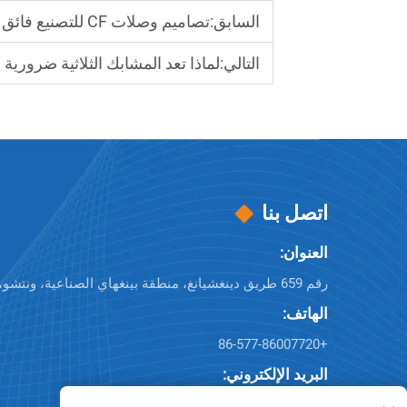
السابق:
تصاميم وصلات CF للتصنيع فائق النظافة
التالي:
لماذا تعد المشابك الثلاثية ضروري
اتصل بنا
العنوان:
رقم 659 طريق دينغشيانغ، منطقة بينغهاي الصناعية، ونتشو، تشجيانغ، 325025، الصين
الهاتف:
+86-577-86007720
البريد الإلكتروني:
[email protected]