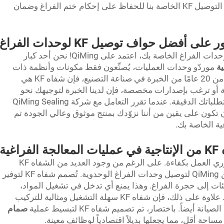
حتى في المرآب، يمكنك الاعتماد على حواف التوصيل KF الخاصة بنا للحفاظ على إحكام ختم الفراغ وضمان
لى أفضل حواف توصيل KF لوحدات الفراغ
بالنسبة لأفضل خيارات حواف التوصيل KF لوحدات الفراغ الخاصة بك، اعتمد على QiMing! نحن أحد كبار
ية
موردّو وحدات العمليات، يُصنِّعون فقط مكونات وأنظمة ذات
جودة عالية جدًا للتطبيقات الصناعية. مع أكثر من 20 عامًا من الخبرة في صناعة التصنيع، فإن شفاه KF هي
أو ترغب بإصدارات مخصصة، فإن لدينا الخبرة لتوجيهك نحو
تحديد الحل المثالي المُصمم خصيصًا وفقًا لمتطلباتك الدقيقة. عندما تقرر التعامل مع شركة QiMing Sealing
تياجاتك من شفاه KF، يمكنك أن تكون على يقين من أننا نزوّدك بمنتج موثوق وعالي الجودة تم
ة الخاصة بك.
اغية
في هذا المجال من معالجة الفراغ، من الضروري العمل بكفاءة. على الرغم من وجود العديد من الشفاه KF
الممتازة المتاحة، يمكن استخدام شفة KF من QiMing لتوصيل وحدات الفراغ الوحدوية. تُصمم شفاه KF لتوفير
ئات إلى حجرة الفراغ. وهذا يمنع أي تدخل في تشغيل المواد،
وبالتالي تحقيق دقة أفضل ونتائج أكثر انتظاماً. علاوة على ذلك، فإن شفاه KF سهلة التشغيل ومثالية للتركيب
أيضاً. باختصار، تم تصميم شفاه KF لتبسيط عملية
صمام
احة أقل، مما يجعلها بديلاً اقتصادياً لوظائف معينة.