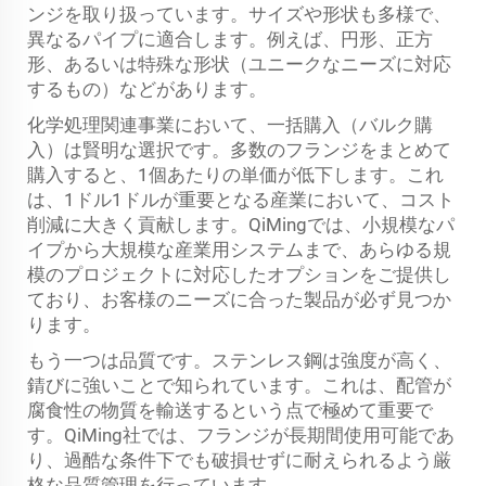
ンジを取り扱っています。サイズや形状も多様で、
異なるパイプに適合します。例えば、円形、正方
形、あるいは特殊な形状（ユニークなニーズに対応
するもの）などがあります。
化学処理関連事業において、一括購入（バルク購
入）は賢明な選択です。多数のフランジをまとめて
購入すると、1個あたりの単価が低下します。これ
は、1ドル1ドルが重要となる産業において、コスト
削減に大きく貢献します。QiMingでは、小規模なパ
イプから大規模な産業用システムまで、あらゆる規
模のプロジェクトに対応したオプションをご提供し
ており、お客様のニーズに合った製品が必ず見つか
ります。
もう一つは品質です。ステンレス鋼は強度が高く、
錆びに強いことで知られています。これは、配管が
腐食性の物質を輸送するという点で極めて重要で
す。QiMing社では、フランジが長期間使用可能であ
り、過酷な条件下でも破損せずに耐えられるよう厳
格な品質管理を行っています。