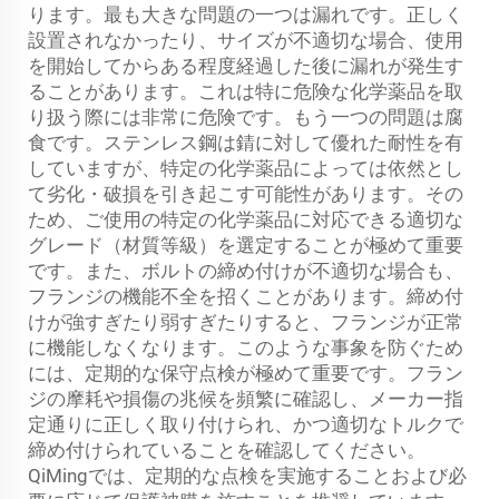
ります。最も大きな問題の一つは漏れです。正しく
設置されなかったり、サイズが不適切な場合、使用
を開始してからある程度経過した後に漏れが発生す
ることがあります。これは特に危険な化学薬品を取
り扱う際には非常に危険です。もう一つの問題は腐
食です。ステンレス鋼は錆に対して優れた耐性を有
していますが、特定の化学薬品によっては依然とし
て劣化・破損を引き起こす可能性があります。その
ため、ご使用の特定の化学薬品に対応できる適切な
グレード（材質等級）を選定することが極めて重要
です。また、ボルトの締め付けが不適切な場合も、
フランジの機能不全を招くことがあります。締め付
けが強すぎたり弱すぎたりすると、フランジが正常
に機能しなくなります。このような事象を防ぐため
には、定期的な保守点検が極めて重要です。フラン
ジの摩耗や損傷の兆候を頻繁に確認し、メーカー指
定通りに正しく取り付けられ、かつ適切なトルクで
締め付けられていることを確認してください。
QiMingでは、定期的な点検を実施することおよび必