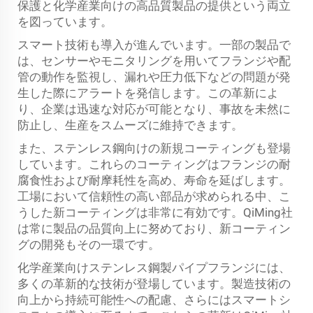
保護と化学産業向けの高品質製品の提供という両立
を図っています。
スマート技術も導入が進んでいます。一部の製品で
は、センサーやモニタリングを用いてフランジや配
管の動作を監視し、漏れや圧力低下などの問題が発
生した際にアラートを発信します。この革新によ
り、企業は迅速な対応が可能となり、事故を未然に
防止し、生産をスムーズに維持できます。
また、ステンレス鋼向けの新規コーティングも登場
しています。これらのコーティングはフランジの耐
腐食性および耐摩耗性を高め、寿命を延ばします。
工場において信頼性の高い部品が求められる中、こ
うした新コーティングは非常に有効です。QiMing社
は常に製品の品質向上に努めており、新コーティン
グの開発もその一環です。
化学産業向けステンレス鋼製パイプフランジには、
多くの革新的な技術が登場しています。製造技術の
向上から持続可能性への配慮、さらにはスマートシ