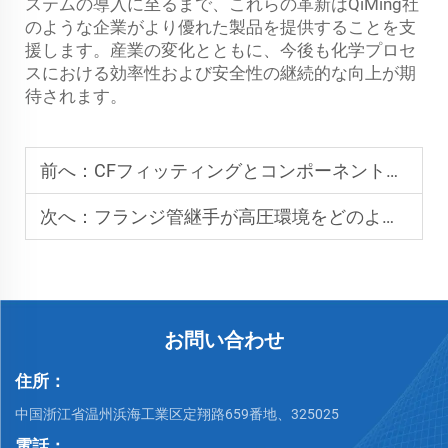
ステムの導入に至るまで、これらの革新はQiMing社
のような企業がより優れた製品を提供することを支
援します。産業の変化とともに、今後も化学プロセ
スにおける効率性および安全性の継続的な向上が期
待されます。
前へ：
CFフィッティングとコンポーネントの互換性を決定するもの
次へ：
フランジ管継手が高圧環境をどのように支えるのか？
お問い合わせ
住所：
中国浙江省温州浜海工業区定翔路659番地、325025
電話：