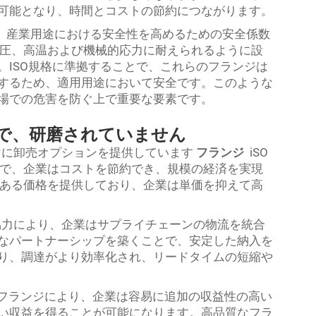
可能となり、時間とコストの節約につながります。
は、産業用途における安全性を高めるための安全係数
、高圧、高温および機械的応力に耐えられるように設
。ISO規格に準拠することで、これらのフランジは
するため、適用用途において安全です。このような
場での危害を防ぐ上で重要な要素です。
らで、研磨されていません
向けに卸売オプションを提供しています
フランジ
iSO
とで、企業はコストを節約でき、規模の経済を実現
力のある価格を提供しており、企業は単価を抑えて高
る協力により、企業はサプライチェーンの物流を統合
なパートナーシップを築くことで、安定した納入を
り、調達がより効率化され、リードタイムの短縮や
売KFフランジにより、企業は容易に追加の収益性の高い
い収益を得ることが可能になります。高品質なフラ