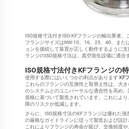
ISO規格寸法付きISO-KFフランジの輸出業者
フランジサイズはNW-10、16、25、40、
ョンを接続して装置が正しく動作するように支
ランジのISO規格寸法は、真空衛生設備に適合
ISO規格寸法付きKFフランジの
使用する際にはいくつかの利点があります
KF
これらのフランジの互換性と取替え性は、大きな利
のシステムとのユニバーサルな適合性を高め、
規格に基づいて製造されています。これにより
障のリスクが低減します。
さらに、ISO規格寸法のKFフランジは優れた強度
の厳格なガイドラインに従って製造および設計
これによりフランジの寿命が延び、交換頻度や