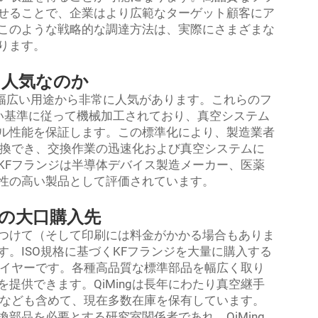
せることで、企業はより広範なターゲット顧客にア
このような戦略的な調達方法は、実際にさまざまな
ります。
に人気なのか
の幅広い用途から非常に人気があります。これらのフ
しい基準に従って機械加工されており、真空システム
ル性能を保証します。この標準化により、製造業者
交換でき、交換作業の迅速化および真空システムに
KFフランジは半導体デバイス製造メーカー、医薬
性の高い製品として評価されています。
ンジの大口購入先
つけて（そして印刷には料金がかかる場合もありま
。ISO規格に基づくKFフランジを大量に購入する
プライヤーです。各種高品質な標準部品を幅広く取り
提供できます。QiMingは長年にわたり真空継手
プなども含めて、現在多数在庫を保有しています。
部品を必要とする研究室関係者であれ、QiMing