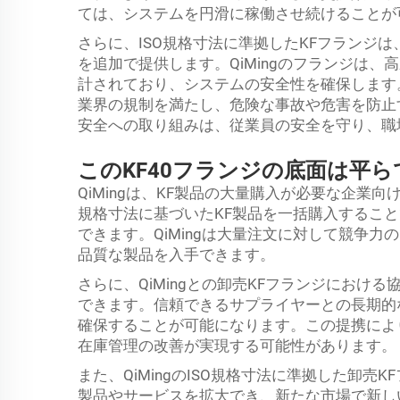
ては、システムを円滑に稼働させ続けることが
さらに、ISO規格寸法に準拠したKFフランジ
を追加で提供します。QiMingのフランジは
計されており、システムの安全性を確保します
業界の規制を満たし、危険な事故や危害を防止
安全への取り組みは、従業員の安全を守り、職
このKF40フランジの底面は平
QiMingは、KF製品の大量購入が必要な企業
規格寸法に基づいたKF製品を一括購入するこ
できます。QiMingは大量注文に対して競争
品質な製品を入手できます。
さらに、QiMingとの卸売KFフランジにおけ
できます。信頼できるサプライヤーとの長期的
確保することが可能になります。この提携によ
在庫管理の改善が実現する可能性があります。
また、QiMingのISO規格寸法に準拠した卸
製品やサービスを拡大でき、新たな市場で新し