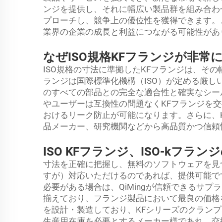
ンジを提供し、それに幅広い製品群を組み合わ
プローチし、競争上の優位性を獲得できます。
業界の企業の成長と利益につながる可能性があ
なぜISO規格KFフランジが非常
ISO規格の寸法に準拠したKFフランジは、そ
ランジは国際標準化機構（ISO）が定める厳
のすべての部品との完全な適合性と確実なシー
やユーザーは互換性の問題なくKFフランジを
おけるリーク防止が可能になります。さらに、
品メーカー、研究機関などから高品質かつ信頼
ISO KFフランジ、ISO-kフラ
寸法を正確に把握し、無料のソフトウェアを見
すが）対応いただけるのであれば、提供可能です
必要がある場合は、QiMingが信頼できるサ
揃えており、フランジ製品において最良の価格を
を設計・製造しており、KFシリーズのクラン
生産用在庫を必要とするメーカー様であれ、交換