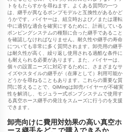
トをもたらすかを尋ねます。よくある質問の一つ
は、継手が異なるポンプモデルと互換性があるかど
うかです。バイヤーは、組立時および／または運転
中に適切な適合を確実にするために、計画している
ポンピングシステムの種類に合った継手であること
を確認しなければなりません。耐久性や継手の寿命
についても非常に多く質問されます。卸売用の継手
は耐久性が高く、繰り返し使用される過酷な条件に
も耐えられる必要があります。また、バイヤーは、
個々の設置ニーズに対応するために、さまざまなサ
イズやスタイルの継手が（在庫として）利用可能か
どうかを尋ねることもあります。これらの重要な質
問に答えることで、QiMingは卸売バイヤーが不確実
性を解消し、モジュラー式ポンプシステムで使用す
る真空ホース継手の発注をスムーズに行うのを支援
できます。
卸売向けに費用対効果の高い真空ホ
ース継手をどこで購入できるか