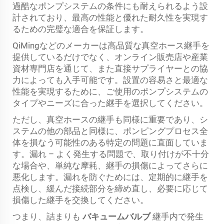
過酷なポンプシステムの条件にも耐えられるよう設
計されており、最高の性能と優れた耐久性を実現す
るための完璧な適合を保証します。
QiMingなどのメーカーは高品質な真空ホース継手を
提供しているだけでなく、オンライン販売店や産業
資材専門店を通じて、また直接サプライヤーとの協
力によっても入手可能です。設置の容易さと最適な
性能を実現するために、ご使用のポンプシステムの
タイプやニーズに合った継手を選択してください。
ただし、真空ホースの継手も同様に重要であり、シ
ステムの他の部品と同様に、ポンピングプロセス全
体を損なう可能性のある特定の問題に直面していま
す。漏れ – よく発生する問題で、取り付けが不十分
な場合や、単純な摩耗、継手の損傷によってさらに
悪化します。漏れを防ぐためには、定期的に継手を
点検し、緩んだ接続部分を締め直し、必要に応じて
損傷した継手を交換してください。
つまり、詰まりも
バキュームバルブ
継手内で発生