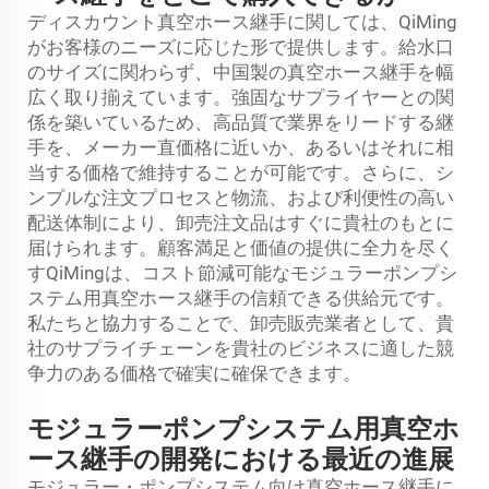
ディスカウント真空ホース継手に関しては、QiMing
がお客様のニーズに応じた形で提供します。給水口
のサイズに関わらず、中国製の真空ホース継手を幅
広く取り揃えています。強固なサプライヤーとの関
係を築いているため、高品質で業界をリードする継
手を、メーカー直価格に近いか、あるいはそれに相
当する価格で維持することが可能です。さらに、シ
ンプルな注文プロセスと物流、および利便性の高い
配送体制により、卸売注文品はすぐに貴社のもとに
届けられます。顧客満足と価値の提供に全力を尽く
すQiMingは、コスト節減可能なモジュラーポンプシ
ステム用真空ホース継手の信頼できる供給元です。
私たちと協力することで、卸売販売業者として、貴
社のサプライチェーンを貴社のビジネスに適した競
争力のある価格で確実に確保できます。
モジュラーポンプシステム用真空ホ
ース継手の開発における最近の進展
モジュラー・ポンプシステム向け真空ホース継手に