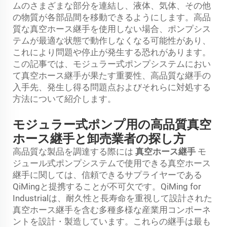
ムのさまざまな部分を連結し、液体、気体、その他
の物質が各部品間を移動できるようにします。高品
質な真空ホース継手を使用しない場合、ポンプシス
テムが最適な状態で動作しなくなる可能性があり、
これにより問題や停止が発生する恐れがあります。
この記事では、モジュラー式ポンプシステムにおい
て真空ホース継手が果たす重要性、高品質な継手の
入手先、発生し得る問題点およびそれらに対処する
方法について紹介します。
モジュラー式ポンプ用の高品質真空
ホース継手と卸売業者の探し方
高品質な製品を調達する際には
真空ホース継手
モ
ジュール式ポンプシステムで使用できる真空ホース
継手に関しては、信頼できるサプライヤーである
QiMingと提携することが不可欠です。QiMing for
Industrialは、耐久性と長寿命を重視して設計された
真空ホース継手を含む多種多様な産業用コンポーネ
ントを設計・製造しています。これらの継手は最も