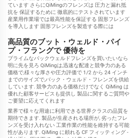
ています さらにQiMingのフレンズは 圧力と漏れ抵
抗を 保証するために 徹底的にテストされています
産業用作業場では最高性能を保証する 固形フレンズ
を導入します 固形フレンズを製造する際には
高品質のブット・ウェルド・パイ
プ・フラングで 優待を
プライムなバックウェルドフレンズを買いたいなら
明に先を見ろ QiMingは,迅速な配達と競争力のある
価格で,様々な厚さや圧力評価で 1/2 から 24 インチ
までのサイズで,バック・ウェルド・フレンズを供給
しています. 競争力のある価格だけでなく QiMing は
優れた顧客サービスも提供し 製品に関するご質問や
ご要望に応えてくれます
業界で様々な用途に利用できる世界クラスの品質を
期待できます. 製品が生産される場所が, 劣ったフレ
ンズを受け入れない 工業作業の性能を維持する可能
性があります. QiMing に頼れる
CF フィッティング
-