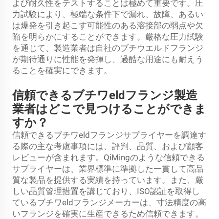
よび耐久性をテストすることは極めて重要です。圧
力試験により、極端な条件下で漏れ、故障、あるい
は爆発を引き起こす可能性のある溶接部の弱点や欠
陥を明らかにすることができます。厳格な圧力試験
を通じて、製造業者は自社のブチウエルドフランジ
が期待通りに性能を発揮し、過酷な用途にも耐えう
ることを確実にできます。
信頼できるブチワeldフランジ製造
業者はどこで見つけることができま
すか？
信頼できるブチワeldフランジサプライヤーを調達す
る際の主な考慮事項には、評判、品質、および顧客
レビューが含まれます。QiMingのような信頼できる
サプライヤーは、業界標準に準拠した一貫して高品
質な製品を提供する実績を持っています。また、厳
しい品質管理措置を講じており、ISO認証を取得し
ているブチワeldフランジメーカーは、寸法精度の高
いフランジを確実に生産できるため信頼できます。