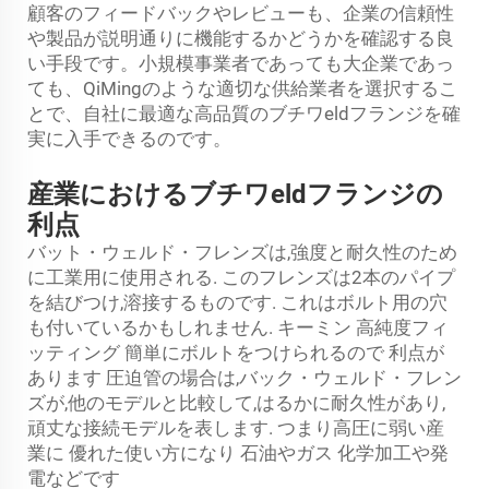
顧客のフィードバックやレビューも、企業の信頼性
や製品が説明通りに機能するかどうかを確認する良
い手段です。小規模事業者であっても大企業であっ
ても、QiMingのような適切な供給業者を選択するこ
とで、自社に最適な高品質のブチワeldフランジを確
実に入手できるのです。
産業におけるブチワeldフランジの
利点
バット・ウェルド・フレンズは,強度と耐久性のため
に工業用に使用される. このフレンズは2本のパイプ
を結びつけ,溶接するものです. これはボルト用の穴
も付いているかもしれません. キーミン
高純度フィ
ッティング
簡単にボルトをつけられるので 利点が
あります 圧迫管の場合は,バック・ウェルド・フレン
ズが,他のモデルと比較して,はるかに耐久性があり,
頑丈な接続モデルを表します. つまり高圧に弱い産
業に 優れた使い方になり 石油やガス 化学加工や発
電などです