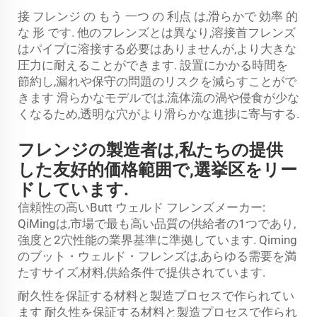
接 フレンジ の もう 一つ の 利点 は,滑らかで 効率 的
な 形 です. 他のフレンズとは異なり,溶接首フレンズ
はパイプに溶接する必要はありませんが,より大きな
圧力に耐えることができます. 設置にかかる時間を
節約し,漏れや保守の問題のリスクを減らすことがで
きます 滑らかなモデルでは,流体流の渦や侵食が少な
くなるため,透明な穴がより滑らかな進捗に寄与する.
フレンジの製造者は,私たちの提供
した友好的価格範囲で,選挙区をリー
ドしています.
信頼性の高いButt ウェルド フレンズメーカー:
QiMingは,市場で最も高い品質の供給者の1つであり,
強度と2穴性能の業界基準に準拠しています. Qiming
のブット・ウェルド・フレンズは,あらゆる需要を満
たすサイズ,材料,供給条件で提供されています.
耐久性を保証する材料と製造プロセスで作られてい
ます 耐久性を保証する材料と製造プロセスで作られ