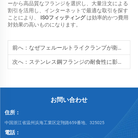
ーから高品質なフランジを選択し、大量注文による
割引を活用し、インターネットで最適な取引を探す
ことにより、
ISOフィッティング
は効率的かつ費用
対効果の高いものになります。
前へ：
なぜフェルールトライクランプが衛生タンク接続に使用されるのか
次へ：
ステンレス鋼フランジの耐食性に影響を与える要因は何ですか
お問い合わせ
住所：
中国浙江省温州浜海工業区定翔路659番地、325025
電話：