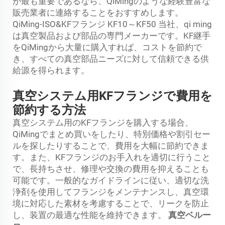
が最も重要であるなら、QiMingのような経験豊富な
販売業者に連絡することをおすすめします。
QiMing-ISO&KFフランジ KF10～KF50 当社、qi ming
は真空製品および部品の専門メーカーです。KF継手
をQiMingから大量に購入すれば、コストを節約で
き、すべての真空部品ニーズに対して信頼できる供
給源を得られます。
真空システム用KFフランジで費用を
節約する方法
真空システム用のKFフランジを購入する場合、
QiMingでまとめ買いをしたり、特別価格や割引セー
ルを探したりすることで、費用を大幅に節約できま
す。また、KFフランジのお手入れを適切に行うこと
で、長持ちさせ、修理や交換の費用を抑えることも
可能です。一般的なガイドラインに従い、適切な洗
浄剤を使用してフランジをメンテナンスし、真空環
境に対応した素材を考慮することで、リークを防止
し、装置の最適な性能を維持できます。
真空ベルー