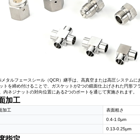
iMiiメタルフェースシール（QCR）継手は、高真空または高圧システ
ットを締め付けることで、ガスケットが2つの鏡面仕上げされた円形フ
、内ネジナットの対向位置にある2つのポートを通じて実施されます。
面加工
面加工
表面粗さ
0.4-1.0μm
0.13-0.25μm
度指定