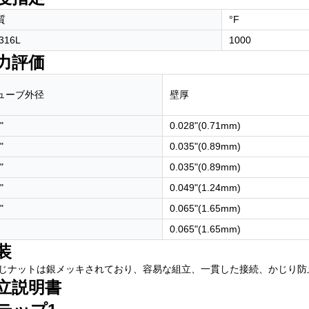
質
°F
316L
1000
力評価
ューブ外径
壁厚
"
0.028"(0.71mm)
"
0.035"(0.89mm)
"
0.035"(0.89mm)
"
0.049"(1.24mm)
"
0.065"(1.65mm)
0.065"(1.65mm)
装
じナットは銀メッキされており、容易な組立、一貫した接続、かじり防
立説明書