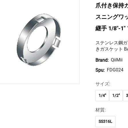
爪付き保持
スニングワッシ
継手 1/8"
ステンレス鋼ガ
きガスケット B
QiiMii
Brand:
FDG024
Spu:
サイズ:
1/4"
1/2"
3
材質:
SS316L