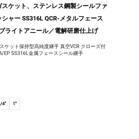
ガスケット、ステンレス鋼製シールファ
ャー SS316L QCR-メタルフェース
-1" ブライトアニール／電解研磨仕上げ
スケット保持型高純度継手 真空VCR クローズ付
A/EP SS316L金属フェースシール継手
/4"
1"