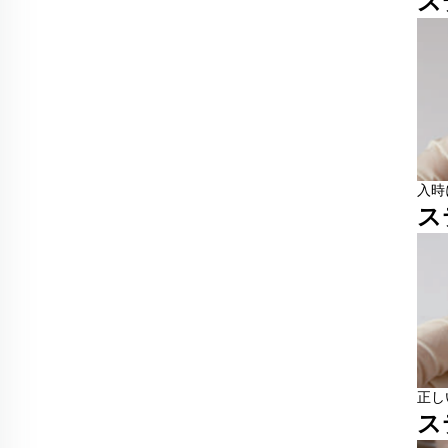
ス
入時
ス
正し
ス