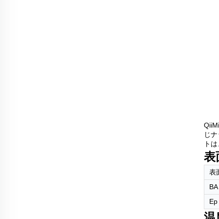
Qi
じナ
トは
表
表
BA
Ep
温