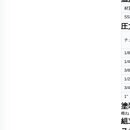
材
SS
圧
チ
1/8
1/4
3/8
1/2
3/4
1"
塗
雌ね
組