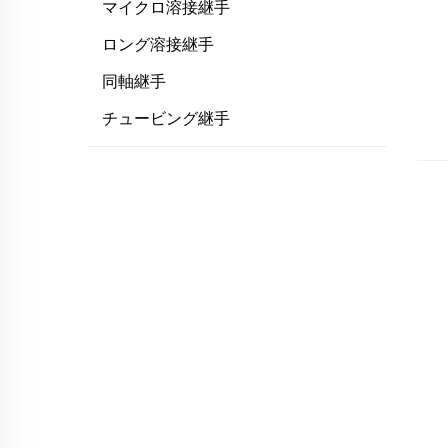
マイクロ溶接継手
ロング溶接継手
同軸継手
チュービング継手