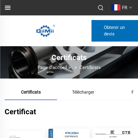
FR
Obtenir un
devis
Certificats
Page d’accueil
>
>
Certificats
Certificats
Télécharger
FA
Certificat