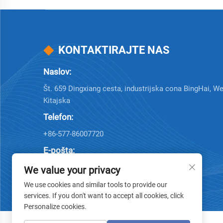
KONTAKTIRAJTE NAS
Naslov:
Št. 659 Dingxiang cesta, industrijska cona BingHai, W
Kitajska
Telefon:
+86-577-86007720
E-pošta:
[email protected]
We value your privacy
We use cookies and similar tools to provide our
services. If you don't want to accept all cookies, click
Personalize cookies.