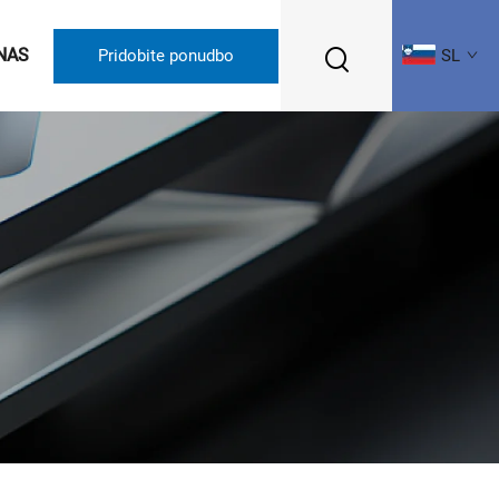
NAS
Pridobite ponudbo
SL