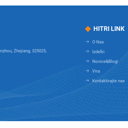
HITRI LINK
O Nas
enzhou, Zhejiang, 325025,
Izdelki
Novice&Blogi
Vira
Kontaktirajte nas