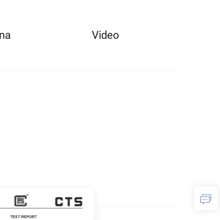
ena
Video