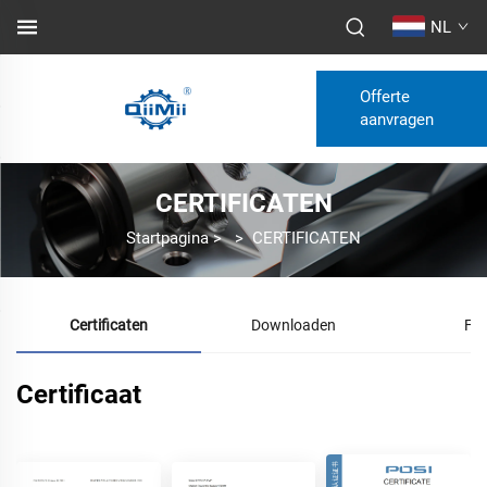
NL
Offerte
aanvragen
CERTIFICATEN
Startpagina
>
>
CERTIFICATEN
Certificaten
Downloaden
FA
Certificaat