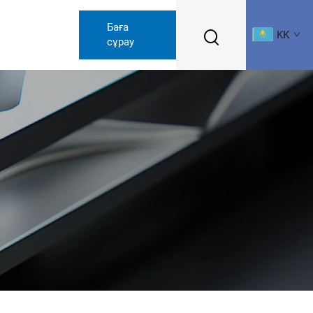
Баға
KK
сұрау