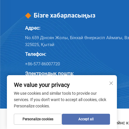
Бізге хабарласыңыз
Адрес:
No.659 Дінсян Жолы, Бінхай Өнеркәсіп Аймағы, В
325025, Қытай
Телефон:
+86-577-86007720
Электрондық пошта:
[email protected]
We value your privacy
We use cookies and similar tools to provide our
services. If you don't want to accept all cookies, click
Personalize cookies.
Personalize cookies
Accept all
© Вэньчжоу Цимин Стейнс ко