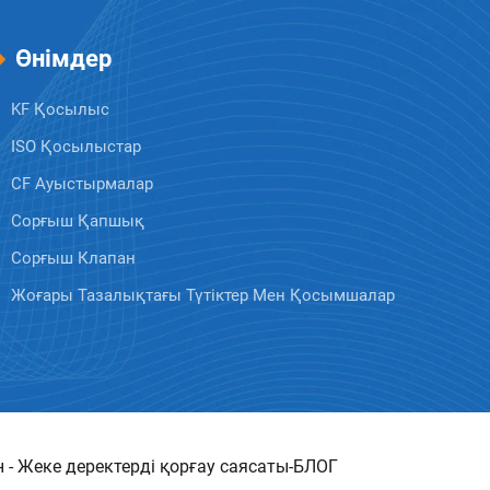
Өнімдер
KF Қосылыс
ISO Қосылыстар
CF Ауыстырмалар
Сорғыш Қапшық
Сорғыш Клапан
Жоғары Тазалықтағы Түтіктер Мен Қосымшалар
 -
Жеке деректерді қорғау саясаты
-
БЛОГ