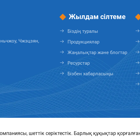
Жылдам сілтеме
Біздің туралы
эньчжоу, Чжэцзян,
Продукциялар
Жаңалықтар және блогтар
Ресурстар
Бізбен хабарласыңы
мпаниясы, шеттік серіктестік. Барлық құқықтар қорғалған