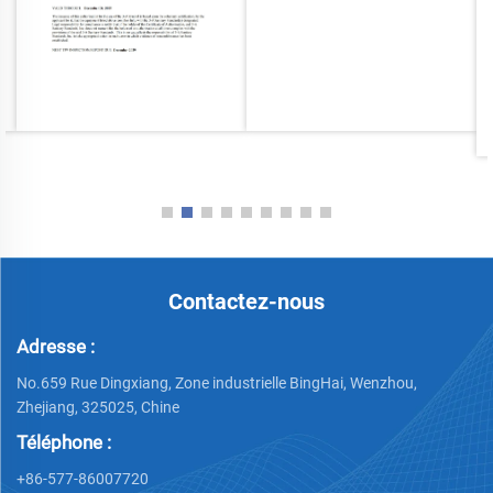
Contactez-nous
Adresse :
No.659 Rue Dingxiang, Zone industrielle BingHai, Wenzhou,
Zhejiang, 325025, Chine
Téléphone :
+86-577-86007720