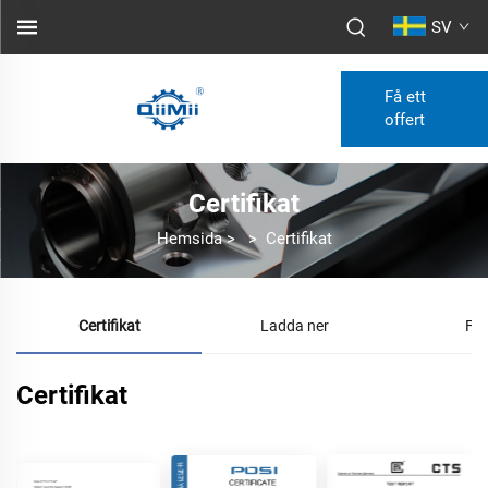
SV
Få ett
offert
Certifikat
Hemsida
>
>
Certifikat
Certifikat
Ladda ner
FA
Certifikat