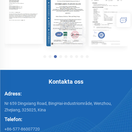
Kontakta oss
Adress:
Nr 659 Dingxiang Road, BingHai-industriområde, Wenzhou,
Zhejiang, 325025, Kina
Telefon:
+86-577-86007720