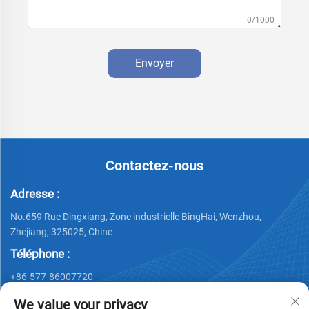
0/1000
Envoyer
Contactez-nous
Adresse :
No.659 Rue Dingxiang, Zone industrielle BingHai, Wenzhou,
Zhejiang, 325025, Chine
Téléphone :
+86-577-86007720
E-mail :
We value your privacy