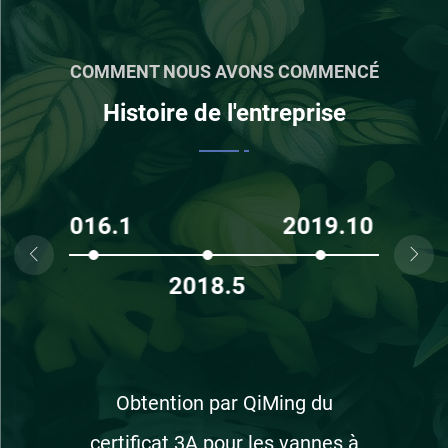
COMMENT NOUS AVONS COMMENCÉ
Histoire de l'entreprise
6.1
2019.10
20


2018.5
2020.7
Obtention par QiMing du
certificat 3A pour les vannes à