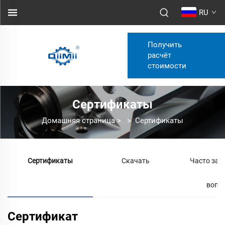
RU
Получить
расчёт
стоимости
Сертификаты
Домашняя страница
>
>
Сертификаты
Сертификаты
Скачать
Часто зад
вопр
Сертификат