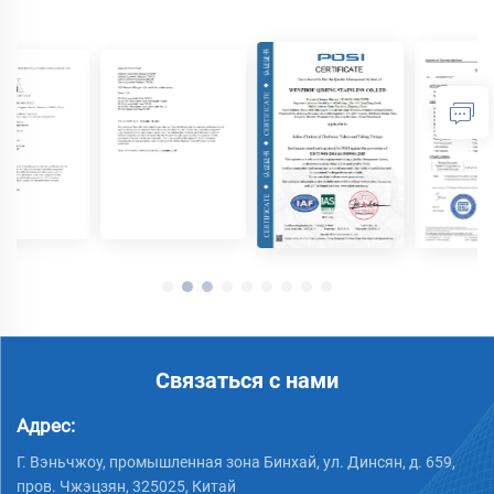
Связаться с нами
Адрес:
Г. Вэньчжоу, промышленная зона Бинхай, ул. Динсян, д. 659,
пров. Чжэцзян, 325025, Китай