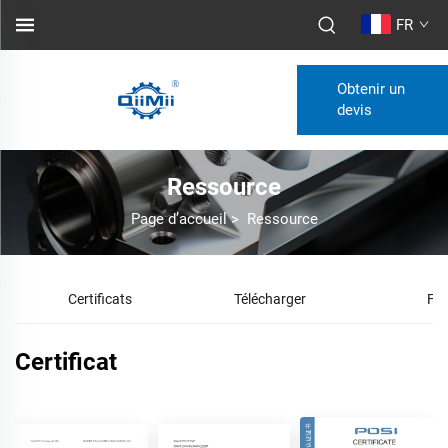
FR
Obtenir un
devis
Ressource
Page d’accueil
>
Ressource
Certificats
Télécharger
FA
Certificat