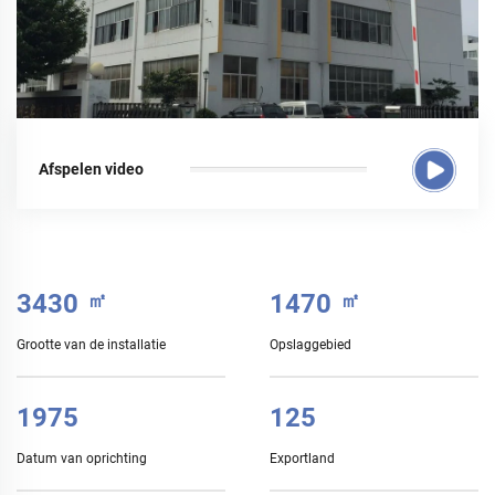
Afspelen video
3500
㎡
1500
㎡
Grootte van de installatie
Opslaggebied
2015
128
Datum van oprichting
Exportland