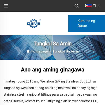
TL
Kumuha ng
Quote
Tungkol Sa Amin
Homepage
>
Tungkol Sa Amin
Ano ang aming ginagawa
Itinatag noong 2015 ang Wenzhou QiMing Stainless Co., Ltd. sa
lungsod ng Wenzhou at nag-aalok ng malawak na hanay ng mga
stainless steel na gripo at fittings para sa pagkain, pagawaan ng
gatas, inumin, kosmetiko, industriya ng alak, semiconductor, LCD,