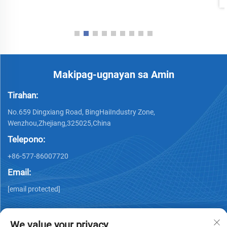
Makipag-ugnayan sa Amin
Tirahan:
No.659 Dingxiang Road, BingHaiIndustry Zone,
Wenzhou,Zhejiang,325025,China
Telepono:
+86-577-86007720
Email:
[email protected]
We value your privacy