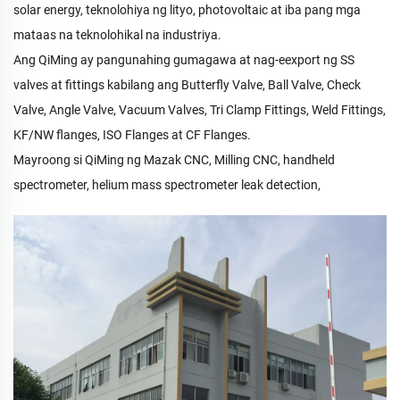
solar energy, teknolohiya ng lityo, photovoltaic at iba pang mga
mataas na teknolohikal na industriya.
Ang QiMing ay pangunahing gumagawa at nag-eexport ng SS
valves at fittings kabilang ang Butterfly Valve, Ball Valve, Check
Valve, Angle Valve, Vacuum Valves, Tri Clamp Fittings, Weld Fittings,
KF/NW flanges, ISO Flanges at CF Flanges.
Mayroong si QiMing ng Mazak CNC, Milling CNC, handheld
spectrometer, helium mass spectrometer leak detection,