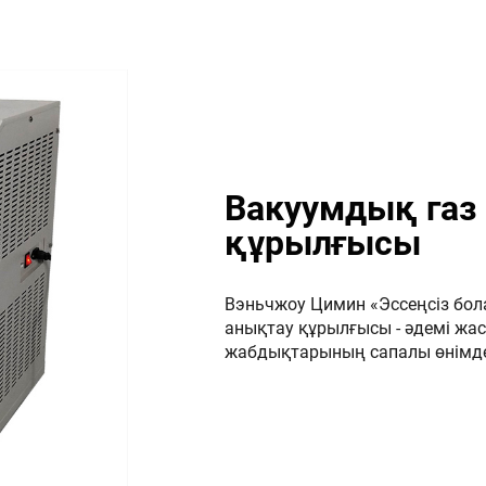
Вакуумдық газ
құрылғысы
Вэньчжоу Цимин «Эссеңсіз бо
анықтау құрылғысы - әдемі жас
жабдықтарының сапалы өнімде