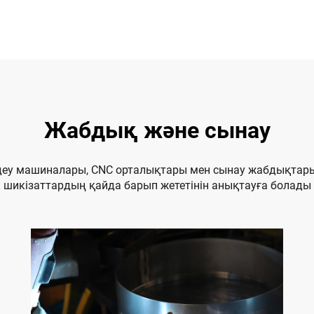
Жабдық және сынау
деу машиналары, CNC орталықтары мен сынау жабдықтары 
шикізаттардың қайда барып жететінін анықтауға болады