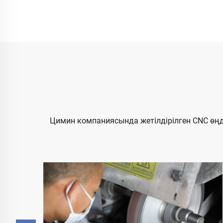
Цимин компаниясында жетілдірілген CNC өң