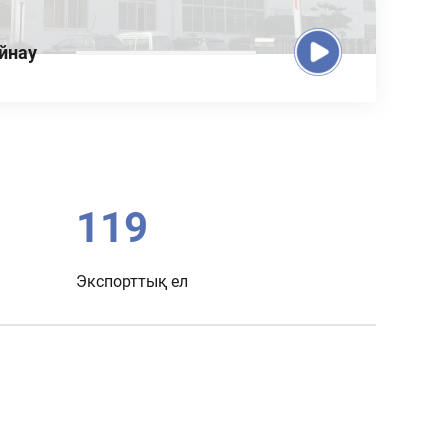
ойнау
128
Экспорттық ел