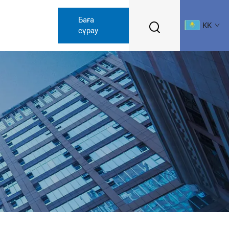
Баға
KK
сұрау