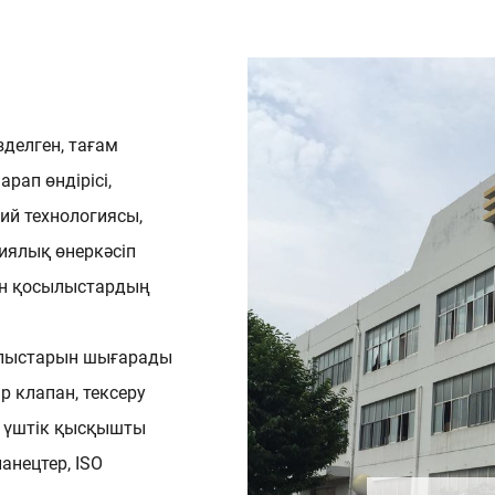
зделген, тағам
арап өндірісі,
тий технологиясы,
иялық өнеркәсіп
ен қосылыстардың
сылыстарын шығарады
р клапан, тексеру
, үштік қысқышты
анецтер, ISO