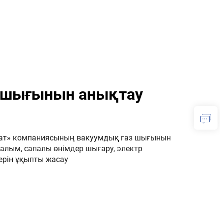
 шығынын анықтау
лат» компаниясының вакуумдық газ шығынын
алым, сапалы өнімдер шығару, электр
рін ұқыпты жасау