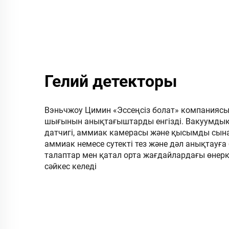
Гелий детекторы
Вэньчжоу Цимин «Эссеңсіз болат» компаниясы ж
шығынын анықтағыштарды енгізді. Вакуумдық 
датчигі, аммиак камерасы және қысымды сына
аммиак немесе сутекті тез және дәл анықтауға
талаптар мен қатал орта жағдайлардағы өнерк
сәйкес келеді