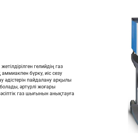
етілдірілген гелийдің газ
аммиакпен бүрку, иіс сезу
у әдістерін пайдалану арқылы
 болады, әртүрлі жоғары
әсіптік газ шығынын анықтауға