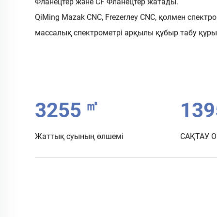
Фланецтер және CF Фланецтер жатады.
QiMing Mazak CNC, Frezerлеу CNC, қолмен спектро
массалық спектрометрі арқылы құбыр табу құры
㎡
3500
150
Жаттық суының өлшемі
САҚТАУ 