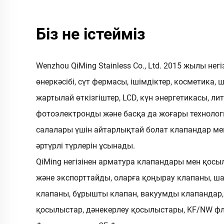
Біз не істейміз
Wenzhou QiMing Stainless Co., Ltd. 2015 жылы негі
өнеркәсібі, сүт фермасы, ішімдіктер, косметика, ш
жартылай өткізгіштер, LCD, күн энергетикасы, ли
фотоэлектронды және басқа да жоғары технолог
салалары үшін айтарлықтай болат клапандар м
әртүрлі түрлерін ұсынады.
QiMing негізінен арматура клапандары мен қо
және экспорттайды, оларға қоңырау клапаны, ша
клапаны, бұрышты клапан, вакуумды клапандар
қосылыстар, дәнекерлеу қосылыстары, KF/NW фл