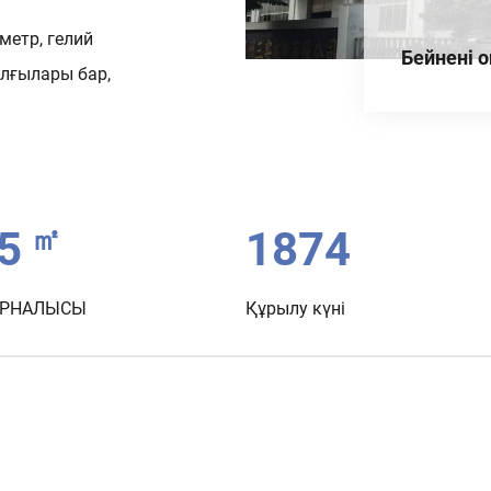
метр, гелий
Бейнені 
лғылары бар,
㎡
0
2015
ОРНАЛЫСЫ
Құрылу күні