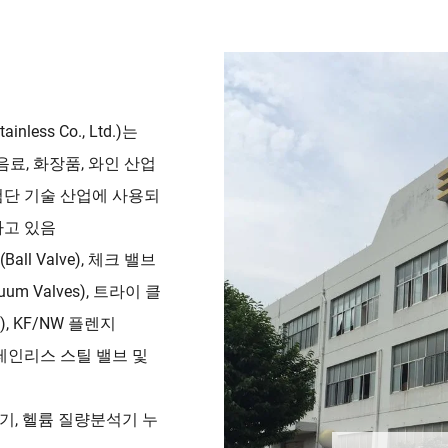
ess Co., Ltd.)는
음료, 화장품, 와인 산업
등 첨단 기술 산업에 사용되
하고 있음
all Valve), 체크 밸브
cuum Valves), 트라이 클
gs), KF/NW 플렌지
한 스테인리스 스틸 밸브 및
분석기, 헬륨 질량분석기 누