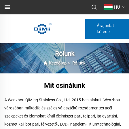
HU
Árajánlat
kérése
Rólunk
Kezdőlap
>
Rólunk
Mit csinálunk
A Wenzhou QiMing Stainless Co., Ltd. 2015-ben alakult, Wenzhou
városában működik, és széles választékú rozsdamentes acél
szelepeket és idomokat kínál élelmiszeripari, tejipari, italgyártási,
kozmetikai, boripari, félvezető-, LCD-, napelem-, lítiumtechnológiai,