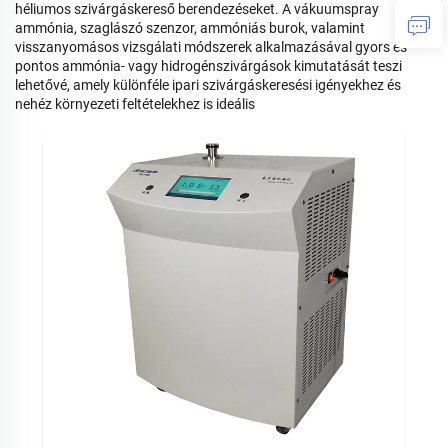
héliumos szivárgáskereső berendezéseket. A vákuumspray
ammónia, szaglászó szenzor, ammóniás burok, valamint
visszanyomásos vizsgálati módszerek alkalmazásával gyors és
pontos ammónia- vagy hidrogénszivárgások kimutatását teszi
lehetővé, amely különféle ipari szivárgáskeresési igényekhez és
nehéz környezeti feltételekhez is ideális