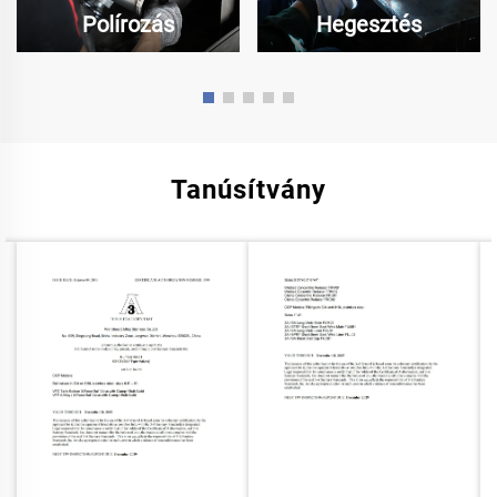
Polírozás
Hegesztés
Tanúsítvány