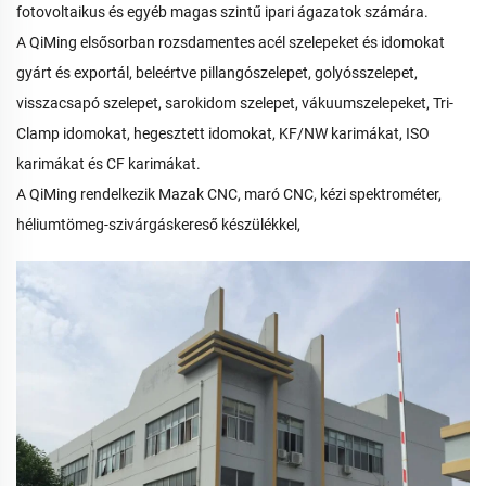
fotovoltaikus és egyéb magas szintű ipari ágazatok számára.
A QiMing elsősorban rozsdamentes acél szelepeket és idomokat
gyárt és exportál, beleértve pillangószelepet, golyósszelepet,
visszacsapó szelepet, sarokidom szelepet, vákuumszelepeket, Tri-
Clamp idomokat, hegesztett idomokat, KF/NW karimákat, ISO
karimákat és CF karimákat.
A QiMing rendelkezik Mazak CNC, maró CNC, kézi spektrométer,
héliumtömeg-szivárgáskereső készülékkel,