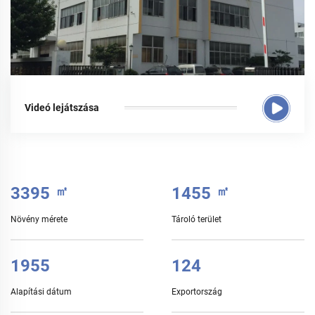
Videó lejátszása
3500
㎡
1500
㎡
Növény mérete
Tároló terület
2015
128
Alapítási dátum
Exportország