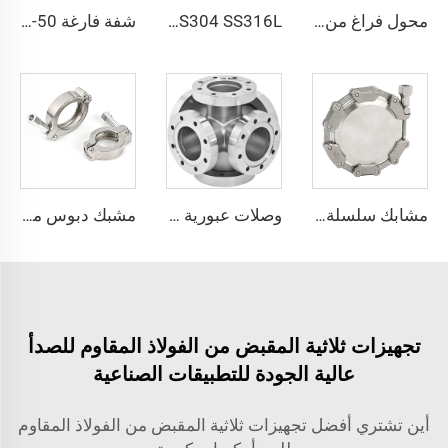
محول فراغ من الفولاذ المقاوم للصدأ SS304 وSS316L برأس مزدوج حسب المعيار ISO-K، موصل كامل حسب المعايير ISO63-ISO200، تركيبات أنابيب عالية الجودة
SS304 SS316L فولاذ مقاوم للصدأ ثلاثي الاتجاه متساوي الشُعب من نوع CF قابل للدوران CF16-CF100 فراغ عالي بثقوب عابرة 3/4"-4" تركيبة شفة عالية الجودة قابلة للدوران/ثابتة محول على شكل حرف T ثلاثي الاتجاه
شفة فارغة KF16-KF160 NW16-50 من الصلب المقاوم للصدأ SS304 وSS316L والألومنيوم والبولي tetrafluoroethylene مكونات الشفة الفراغية، تركيب فارغ عالي الجودة
مشابك سلسلة من الفولاذ المقاوم للصدأ عالية الجودة SS304، تركيبات مشبك أنبوب فراغي KF16-160، قوية، ختم CNC، NW16-160 مزورة
وصلات عبورية CF ذات 6 اتجاهات من الفولاذ المقاوم للصدأ SS304 وSS316L، فتحات عبورية بقطر 3/4"-4"، وصلة عبورية عالية الجودة قابلة للدوران/ثابتة من CF16 إلى CF100 للفراغ العالي
مشبك دبوس مزدوج SS304 KF مشبك دبوس مزدوج فراغي تركيب فراغ من الفولاذ المقاوم للصدأ KF/NW لأشباه الموصلات
تجهيزات ثلاثية المقبض من الفولاذ المقاوم للصدأ
عالية الجودة للتطبيقات الصناعية
أين تشتري أفضل تجهيزات ثلاثية المقبض من الفولاذ المقاوم