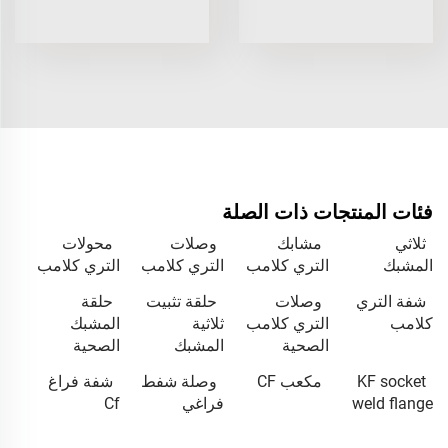
فئات المنتجات ذات الصلة
ثلاثي
مشابك
وصلات
محولات
المشبك
التري كلامب
التري كلامب
التري كلامب
شفة التري
وصلات
حلقة تثبيت
حلقة
كلامب
التري كلامب
ثلاثية
المشبك
الصحية
المشبك
الصحية
KF socket
مكعب CF
وصلة شفط
شفة فراغ
weld flange
فراغي
Cf