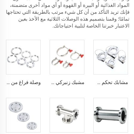
المواد الغذائية أو البيرة أو القهوة أو أي مواد أخرى متضمنة،
فإنك تريد التأكد من أن كل شيء مرتب بالطريقة التي تحتاجها
تمامًا؛ وقمنا بتصميم هذه الوصلات الثلاثية مع الأخذ بعين
الاعتبار خبرتنا الخاصة لتلبية احتياجاتك.
مشابك تحكم سريعة من الألومنيوم، حبل فراغي KF/NW مع إزالة تعمل بالزنبرك، تجهيزات مواسير KF16-KF50، مشابك تحكم سريعة عالية الجودة NW16/NW25/NW40/NW50
مشبك زنبركي من الفولاذ المقاوم للصدأ KF SS304+ABS مع صمولة بلاستيكية، تجهيزات فراغية NW25/NW40، مشبك زنبركي عالي الجودة من الفولاذ المقاوم للصدأ من KF16 إلى KF50
وصلة فراغ من الفولاذ المقاوم للصدأ بنظام ISO-K مع مشبك مخلب، مقاسات ISO63-ISO500، شفة من الفولاذ SS304/SS316L بنظام المشبك للمجال أشباع