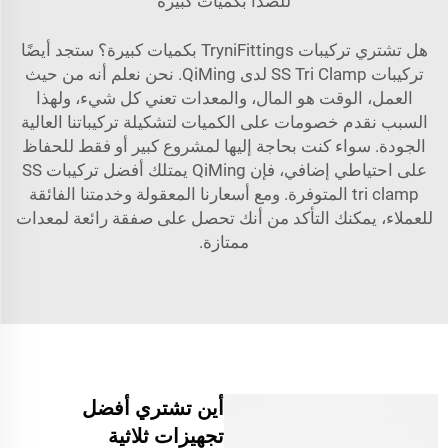
للصدأ بكميات كبيرة
هل تشتري تركيبات TryniFittings بكميات كبيرة؟ ستجد أيضًا
تركيبات SS Tri Clamp لدى QiMing. نحن نعلم أنه من حيث
العمل، الوقت هو المال، والمعدات تعني كل شيء، ولهذا
السبب نقدم خصومات على الكميات لتشكيلة تركيباتنا العالية
الجودة. سواء كنت بحاجة إليها لمشروع كبير أو فقط للحفاظ
على احتياطي إضافي، فإن QiMing يمتلك أفضل تركيبات SS
tri clamp المتوفرة. ومع أسعارنا المعقولة وخدمتنا الفائقة
للعملاء، يمكنك التأكد من أنك تحصل على صفقة رائعة لمعدات
ممتازة.
أين تشتري أفضل
تجهيزات ثلاثية