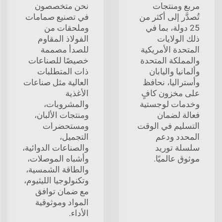
مربع ومنتجات
نحن متخصصون
تُصدَّر إلى أكثر من
في تصنيع صمامات
25 دولة، بما في
وملحقات من
ذلك الولايات
الفولاذ المقاوم
المتحدة الأمريكية
للصدأ مصممة
والمملكة المتحدة
خصيصًا للصناعات
وألمانيا واليابان
ذات المتطلبات
وأستراليا، نحافظ
العالية مثل صناعات
على مخزون كافٍ
الأغذية
وخدمات لوجستية
والمشروبات،
فعالة لضمان
ومنتجات الألبان،
التسليم في الوقت
ومستحضرات
المحدد ودعم
التجميل،
سلسلة توريد
والصناعات الدوائية،
موثوق عالميًا.
وأشباه الموصلات،
والطاقة الشمسية،
وتكنولوجيا الليثيوم،
مع ضمان توافق
المواد وموثوقية
الأداء.