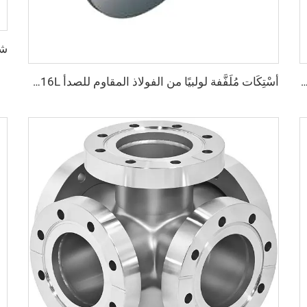
لكروم والزنك حسب المعيار ISO بمقاس M10، قطعة توصيل فراغية عالية الجودة، مشبك مطلي بالزنك لقطاع أشباه الموصلات
أسْتِكَات مُلَفَّفة لولبيًا من الفولاذ المقاوم للصدأ SS316L، عالية الجودة، تركيب وجه معدني QCR، 1/8"-1"، تلدين لامع/تشطيب كهربائي