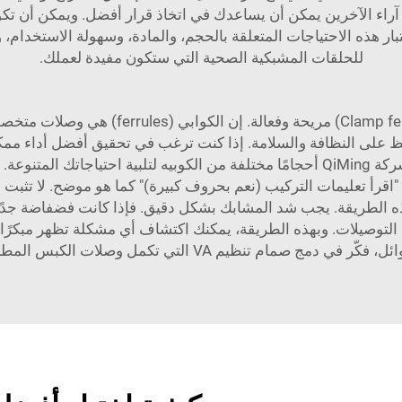
تبار هذه الاحتياجات المتعلقة بالحجم، والمادة، وسهولة الاستخدا
للحلقات المشبكية الصحية التي ستكون مفيدة لعملك.
يمكن أن تكون المنتجات الصحية ذات الكوبيه (
 على النظافة والسلامة. إذا كنت ترغب في تحقيق أفضل أداء ممكن
مراعاة استخدامها بالحجم والنوع المناسبين. توفر شركة QiMing أحجامًا مختلفة من الكو
اقرأ تعليمات التركيب (نعم بحروف كبيرة)" كما هو موضح. لا تثبت ا
 الطريقة. يجب شد المشابك بشكل دقيق. فإذا كانت فضفاضة جدًا، 
التوصيلات. وبهذه الطريقة، يمكنك اكتشاف أي مشكلة تظهر مبكرًا،
ئل، فكّر في دمج
صمام تنظيم VA
التي تكمل وصلات الكبس المطا