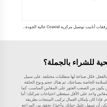
مرفقات أنابيب توصيل مركزية Coaxial عالية الجودة من الفولاذ المقاوم للصدأ SS316L، مرفقات أنابيب توصيل مركزية Coaxial فائقة النقاء (UHP)، أنابيب من الفولاذ المقاوم للصدأ بنهايات BA/EP فائقة النقاء
حية للشراء بالجملة؟
 بالفعل. فكل صناعة لها متطلبات مختلفة. على سبيل
السلامة الخاصة بصناعتك. ثم هناك حجم ونوع الحلقة
ة QiMing العديد من الأحجام المتاحة، وبالتالي لن يكون من الصعب العثور على المقاس المناسب. كما
فإن مقاس واحد على الأقل سيغطي احتياجات شركتك؛ أما
م. فإذا كان بإمكان العمال تركيب المنتجات بطريقة
كن أن تسهل عليك حياتك. وأخيرًا، تحقق من المراجع