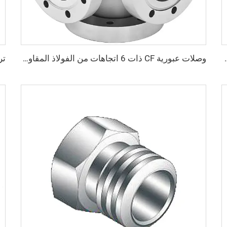
/الثبات، من الفولاذ المقاوم للصدأ SS304 وSS316L، شفة بثقوب عابرة، 3/4"-4"، م cruciform عالية الجودة
وصلات عبورية CF ذات 6 اتجاهات من الفولاذ المقاوم للصدأ SS304 وSS316L، فتحات عبورية بقطر 3/4"-4"، وصلة عبورية عالية الجودة قابلة للدوران/ثابتة من CF16 إلى CF100 للفراغ العالي