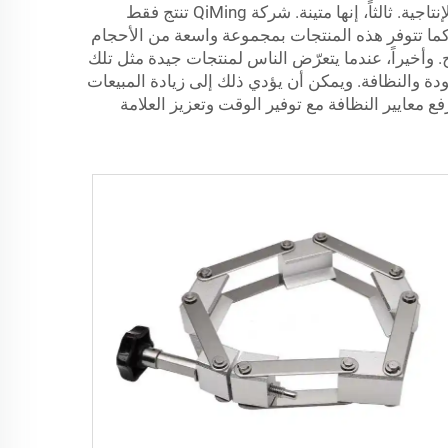
ويمكن تفكيكها وتجميعها بسهولة؛ ويُمكّن هذا التصميم من تنظيف الأنابيب بسرعة، مما يقلل من وقت التوقف ويزيد من الإنتاجية. ثالثاً، إنها متينة. شركة QiMing تنتج فقط
 كما تتوفر هذه المنتجات بمجموعة واسعة من الأحجام
وأخيراً، عندما يتعرّض الناس لمنتجات جيدة مثل تلك
لوية للجودة والنظافة. ويمكن أن يؤدي ذلك إلى زيادة المبيعات
 معايير النظافة مع توفير الوقت وتعزيز العلامة