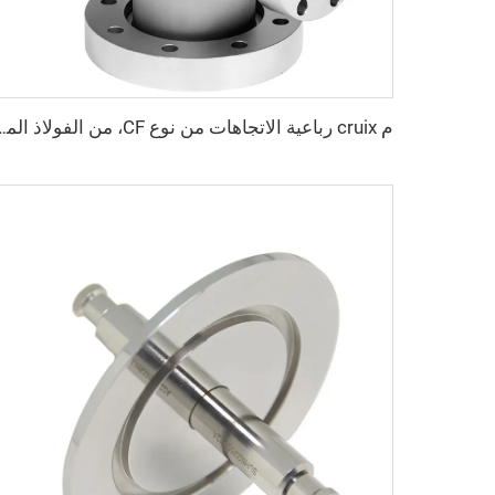
م cruix رباعية الاتجاهات من نوع CF، من الفولاذ المقاوم للصدأ، قابلة للدوران CF16-CF100، تجهيزات فراغ عالية قابلة للدوران