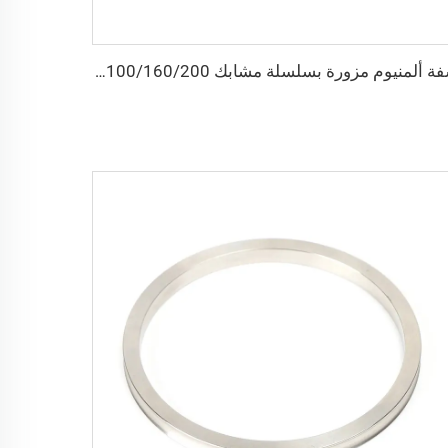
شفة ألمنيوم مزورة بسلسلة مشابك NW80/100/160/200 مشبك فراغ عالي الجودة شفة أنابيب متكتلة KF80/KF100/KF160/KF200