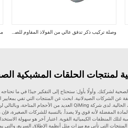
غ NW25/40
وصلة تركيب ذكر تدفق عالي من الفولاذ المقاوم للصدأ عالي النقاء SS316L (QCR) بتصميم BA/EP، وصلة تركيب ذات وجه معدني محكم الإغلاق، تدفق عالي الجودة
ية لمنتجات الحلقات المشبكية الص
حية لشركتك. وأولًا بأول: ستحتاج إلى التفكير جيدًا في ما تحتاجه
لفة عن الشركات الصيدلانية. ابحث عن المنتجات التي تفي بمعايير 
المشبكية. يجب أن تكون متأكدًا من توافقها مع معداتك الحالية. لدى شرك
هو المادة المفضلة لأنه قوي ولا يصدأ. بالنسبة للشركات الصغيرة، 
بة لتلك المنظفات الكيميائية القوية. اعتبار آخر هو سهولة الاستخدا
لمنتجات التي تأتي مع ميزات مثل أنظمة الإطلاق السريع، والتي يم