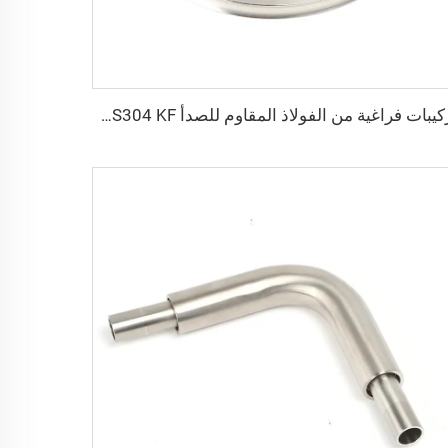
تركيبات فراغية من الفولاذ المقاوم للصدأ SS304 KF، حلقة توسيط محبوسة NW25/NW40، حلقة توسيط محبوسة من الفولاذ المقاوم للصدأ KF16/KF25/KF40