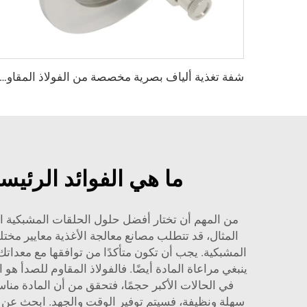
شفة تغذية ألياف بصرية مخصصة من الفولاذ المقاوم للصدأ SS304/SS316L، توصيل أنثى KF25/40، تركيب فرا
ما هي الفوائد الرئيس
من المهم أن تختار أفضل حلول الحلقات المشبكية الص
المثال، قد تتطلب مصانع معالجة الأغذية معايير مخت
ينبغي مراعاة المادة أيضًا. فالفولاذ المقاوم للصدأ 
في الحالات الأكبر حجمًا، فتحقق من أن المادة مناس
سهلة ونظيفة، فسيتم توفير الوقت والجهد. ابحث عن ا