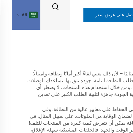
صل على عرض سعر
AR
 – لأن ذلك يعني لقاءً أكثر أمانًا ونظافة وامتثالًا
طلب النظافة التامة. جودة تثق بها: تساعدك الوصلات
عددة. ومن خلال استخدام هذه المنتجات، لا يضطر أي
لك. وعندما تختار QiMing، فأنت تحصل على منتجات عالية الجودة جاهزة لتلبية الطلب الكبير على تعدين
في الحفاظ على معايير عالية من النظافة. وفي
ة لضمان الوقاية من الملوثات. على سبيل المثال، في
نظافة يمكن أن تتعرض كمية كبيرة من المنتجات للتلف!
فر الوقت والجهد. فالحلقات المشبكية سهلة الإغلاق،