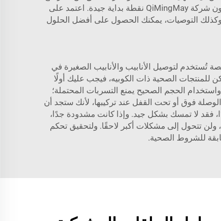
واطلب توصيات من شركات أخرى. إن الاستماع إلى آراء الآخرين يمكن أن يساعدك في اتخاذ قرار أفضل. ويمكن أن تكون شركة QiMingMay نقطة بداية جيدة. اعتمد على
م، وكذلك التوصيات، يمكنك الحصول على أفضل الحلول
Clamp ferrule) مريحة وفعالة. إن الكوابي (ferrules) هي وصلات متخصصة تُستخدم لتوصيل الأنابيب والأنابيب الصغيرة في
 للمنتجات الصحية ذات الكوبيه، فيجب عليك أولًا
بيه لتلبية احتياجاتك المتنوعة. واستخدام الحجم الصحيح يمنع التسربات المحتملة؛
لوصلة فوق أو تحت القفل عند تركيبها، لأنك ستجد أن
فقد لا تمسك بشكل جيد. وإذا كانت مشدودة جدًا،
 ولن تتحول إلى مشكلات أكبر لاحقًا. ولتحقيق تحكم
بقة للشروط الصحية.