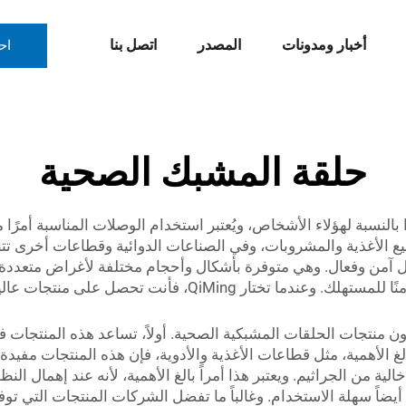
أخبار ومدونات
المصدر
اتصل بنا
اح
حلقة المشبك الصحية
لنسبة لهؤلاء الأشخاص، ويُعتبر استخدام الوصلات المناسبة أمرًا مثاليًا
نيع الأغذية والمشروبات، وفي الصناعات الدوائية وقطاعات أخرى تت
وتشغيلك بشكل آمن وفعال. وهي متوفرة بأشكال وأحجام مختلفة لأغراض مت
نشاط تجاري للقلق بشأن التلوث أو ما إذا كان منتجه آمنًا للمسته
رون منتجات الحلقات المشبكية الصحية. أولاً، تساعد هذه المنتجات 
لغ الأهمية، مثل قطاعات الأغذية والأدوية، فإن هذه المنتجات مفيد
 من الجراثيم. ويعتبر هذا أمراً بالغ الأهمية، لأنه عند إهمال ال
أيضاً سهلة الاستخدام. وغالباً ما تفضل الشركات المنتجات التي تو