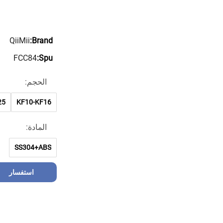
QiiMii
Brand:
FCC84
Spu:
الحجم:
25
KF10-KF16
المادة:
SS304+ABS
استفسار