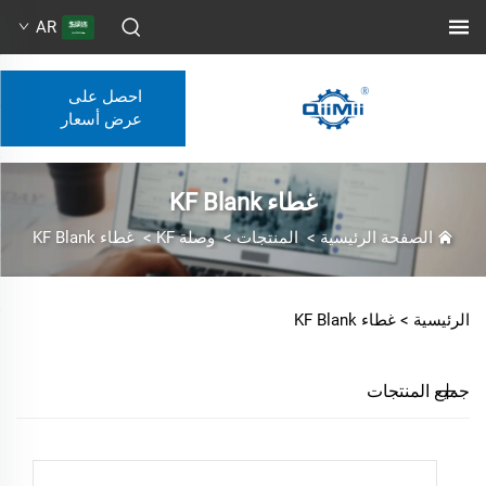
AR
احصل على
عرض أسعار
غطاء KF Blank
الصفحة الرئيسية
>
المنتجات
>
وصلة KF
>
غطاء KF Blank
الرئيسية >
غطاء KF Blank
جميع المنتجات