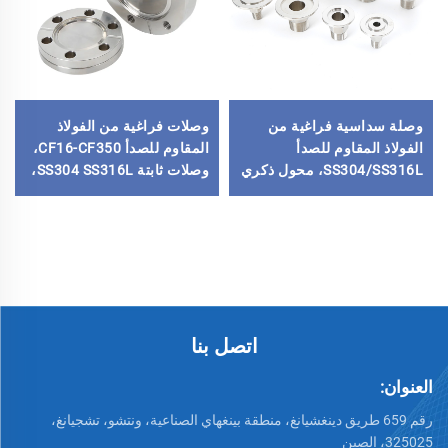
وصلة سداسية فراغية من
وصلات فراغية من الفولاذ
الفولاذ المقاوم للصدأ
المقاوم للصدأ CF16-CF350،
SS304/SS316L، محول ذكري
وصلات ثابتة SS304 SS316L،
بخيط PT/NPT، من KF16-
شفاه فراغية ذات ثقوب
KF50 إلى 1/8"-2"، محول
عابرة/خيوط مترية/خيوط
شفة ذكري من الفولاذ المقاوم
UNC
للصدأ للصناعات شبه الموصلة
اتصل بنا
العنوان:
رقم 659 طريق دينغشيانغ، منطقة بينغهاي الصناعية، ونتشو، تشجيانغ،
325025، الصين