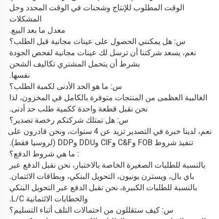
الوقت المطلوب للإنتاج وشحنات في الوقت المحدد وحل 
المشكلات 
معدل ما بعد البيع. 
س: هل يمكنني الحصول على عينات مجانية قبل الطلب؟ 
نعم، يسعد شركتنا أن ترسل لك عينات مجانية لفحص الجودة 
بشرط أن يتحمل المشتري تكاليف الشحن 
نفسها. 
س: ما هو الحد الأدنى لكمية الطلب؟ 
الغالبية العظمى من المنتجات متوفرة بالكامل في المخزون، لذا 
نحن نقبل قطعة واحدة ككمية طلب حد أدنى. 
س: هل تمتلك شركتكم رخصة تصدير؟ 
نعم، لدينا خبرة في التصدير تزيد عن 4 سنوات، ونحن قادرون على 
تنفيذ شروط FOB وC&F وCIF وDDU وDDP (لروسيا فقط). 
Q: ما هي شروط الدفع؟ 
بالنسبة للطلبات الصغيرة الخاصة بالاختبار، نحن نقبل الدفع عبر 
باي بال، ويسترن يونيون، التحويل البنكي، وبطاقات الائتمان. 
بالنسبة للطلبات الكبيرة، نحن نقبل الدفع عبر التحويل البنكي 
والخطابات الائتمانية L/C. 
س: كيف ستقللون من احتمالات التلف أثناء التسليم؟ 