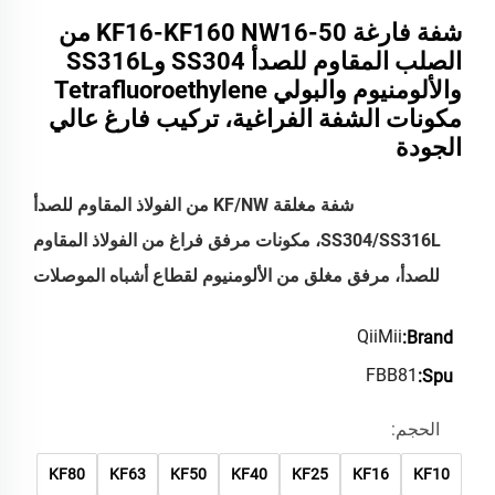
شفة فارغة KF16-KF160 NW16-50 من
الصلب المقاوم للصدأ SS304 وSS316L
والألومنيوم والبولي Tetrafluoroethylene
مكونات الشفة الفراغية، تركيب فارغ عالي
الجودة
شفة مغلقة KF/NW من الفولاذ المقاوم للصدأ
SS304/SS316L، مكونات مرفق فراغ من الفولاذ المقاوم
للصدأ، مرفق مغلق من الألومنيوم لقطاع أشباه الموصلات
QiiMii
Brand:
FBB81
Spu:
الحجم:
KF80
KF63
KF50
KF40
KF25
KF16
KF10