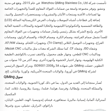
تأسست شركة Wenzhou QiMing Stainless Co., Ltd. في عام 2015، وتقع في مدينة 
ونتشو، وتوفر مجموعة واسعة من صمامات الفولاذ المقاوم للصدأ والتجهيزات الخاصة 
بها لصناعات الأغذية ومنتجات الألبان والمشروبات ومستحضرات التجميل والنبيذ، 
إضافة إلى قطاعات أشباه الموصلات ولوحات العرض الكريستالية السائلة (LCD) 
والطاقة الشمسية والتكنولوجيا الليثيومية والخلايا الضوئية والمجالات التقنية العالية 
الأخرى. وتُنتج الشركة بشكل رئيسي وتُصدّر صمامات وتجهيزات من الفولاذ المقاوم 
للصدأ تشمل صمام الفراشة، وصمام الكرة، وصمام الإخلاء، والصمام الزاوي، وصمامات 
الفراغ، وتجهيزات التوصيل الثلاثي (Tri Clamp)، وتجهيزات اللحام، وشفاه KF/NW، 
وشفاه ISO، وشفاه CF. كما تمتلك الشركة معدات مثل ماكينات Mazak CNC، 
وماكينات CNC للطحن، وجهاز طيف محمول، وكاشف تسرب بالكواشف الطيفية 
الكتلية الهليومية، وجهاز اختبار الخشونة وأجهزة أخرى. وبعد أكثر من 10 سنوات من 
التطوير، حصلت QiMing على شهادة 3A وISO9001:2008. ويتركز السوق الرئيسي 
لشركة QiMing في أوروبا، والولايات المتحدة الأمريكية، وكوريا، واليابان، إلخ. 
سوق QiMing
تُصدّر منتجاتنا إلى العديد من الدول، بما في ذلك كوريا الجنوبية، والولايات المتحدة، 
والمملكة المتحدة، وإيطاليا، وفرنسا، 
هولندا، فنلندا، روسيا، بيلاروسيا، تايلاند، كندا، 
المكسيك 
أستراليا، ألمانيا، إسبانيا، ماليزيا، سنغافورة، فيتنام، إندونيسيا، 
الهند، الفلبين، اليابان، 
باراغواي، البرازيل، تشيلي، بيرو، وغيرها. 