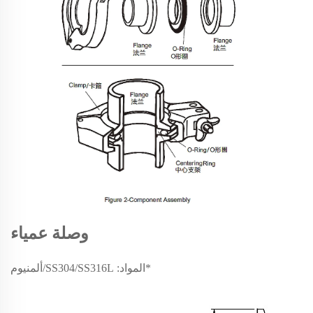
وصلة عمياء
*المواد: SS304/SS316L/ألمنيوم