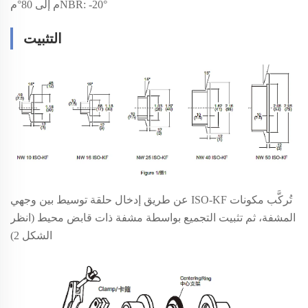
NBR: -20°م إلى 80°م
التثبيت
تُركَّب مكونات ISO-KF عن طريق إدخال حلقة توسيط بين وجهي
المشفة، ثم تثبيت التجميع بواسطة مشفة ذات قابض محيط (انظر
الشكل 2)