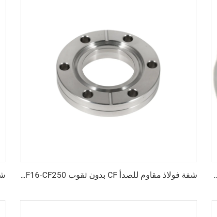
قاوم للصدأ SS304 وSS316L بمقاس ISO63-ISO160، وصلة كبس عالية الجودة بمقاس NW63-160 (وصلة رباعية الاتجاه)
شفة فولاذ مقاوم للصدأ CF بدون ثقوب CF16-CF250 تركيبات فراغ عالي 1/2"-10" SS304 SS316L وصلة أسيبتية بثقوب عابرة/خيط متري/خيط UNC شفة