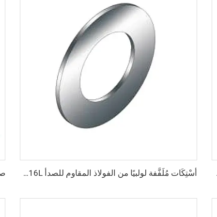
بتة محول على شكل حرف T ثلاثي الاتجاه
أسْتِكَات مُلَفَّفة لولبيًا من الفولاذ المقاوم للصدأ SS316L، عالية الجودة، تركيب وجه معدني QCR، 1/8"-1"، تلدين لامع/تشطيب كهربائي