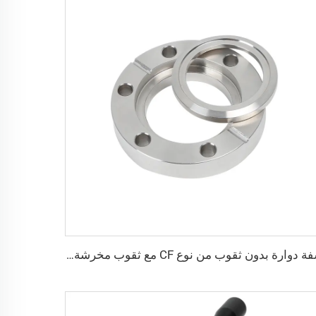
شفة دوارة بدون ثقوب من نوع CF مع ثقوب مخرشة CF16-CF250 تركيبات فراغ عالي SS304 SS316L شفاه من الفولاذ المقاوم للصدأ 1/2"-10" بثقوب عابرة/خيط متري/خيط UNC