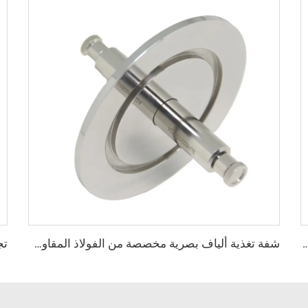
ية وختم O-Ring، مقاس ISO63-ISO500، تركيب فراغ من الفولاذ المقاوم للصدأ SS304/SS316L/ألمنيوم، FKM/NBR/EPDM
شفة تغذية ألياف بصرية مخصصة من الفولاذ المقاوم للصدأ SS304/SS316L، توصيل أنثى KF25/40، تركيب فراغ NW25/40