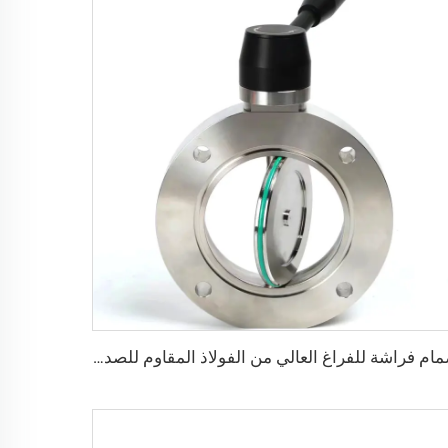
صمام فراشة للفراغ العالي من الفولاذ المقاوم للصدأ SS304/SS316L، صمام فراشة عالي الجودة حسب المعيار ISO-F63-200، يعمل يدويًا/هوائيًا/كهربائيًا