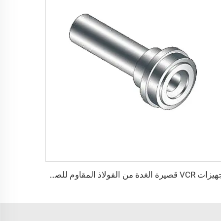
تجهيزات VCR قصيرة الغدة من الفولاذ المقاوم للصدأ SS316L بنقاء عالي جدًا، تجهيزات QCR من الفولاذ المقاوم للصدأ، ختم BA/EP