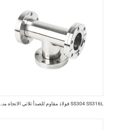
SS304 SS316L فولاذ مقاوم للصدأ ثلاثي الاتجاه متساوي الشُعب من نوع CF قابل للدوران CF16-CF100 فراغ عالي بثقوب عابرة 3/4"-4" تركيبة شفة عالية الجودة قابلة للدوران/ثا