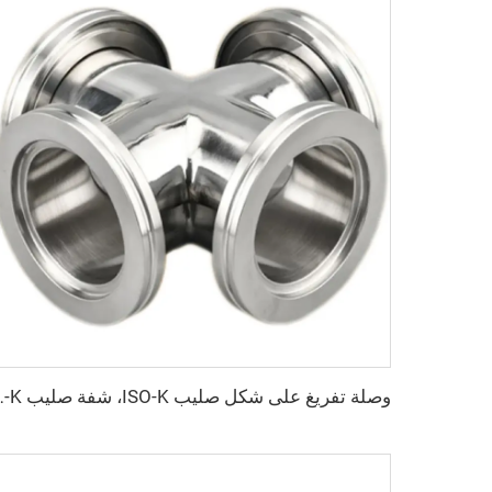
وصلة تفريغ على شكل صليب ISO-K، شفة صليب ISO-K من الفولاذ الم