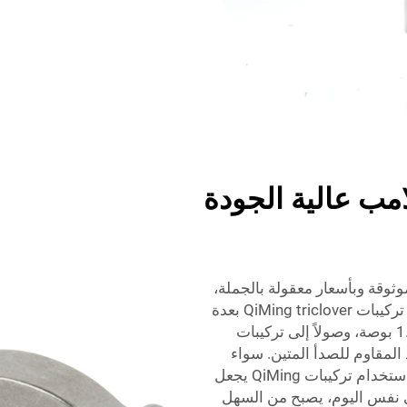
مب عالية الجودة
ثوقة وبأسعار معقولة بالجملة،
فإن شركة QiMing هي المورد المناسب لك. تتوفر تركيبات QiMing triclover بعدة
خيارات تتراوح من تركيبات ثلاثية مشفطة بحجم 1.5 بوصة، وصولاً إلى تركيبات
ن الفولاذ المقاوم للصدأ المتين. سواء
كنت تعمل في مشروع صغير أو مشروع كبير، فإن استخدام تركيبات QiMing يجعل
نفس اليوم، يصبح من السهل