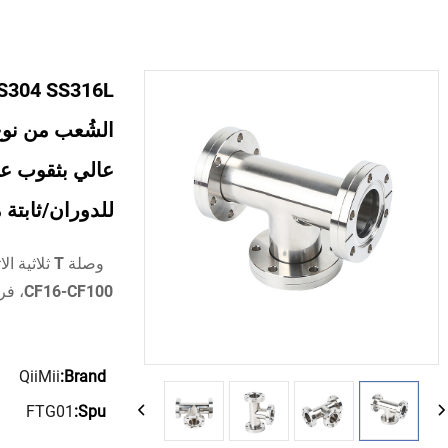
للدوران/ثابتة محول
وصلة T ثلا
QiiMii
Brand:
FTG01
Spu: