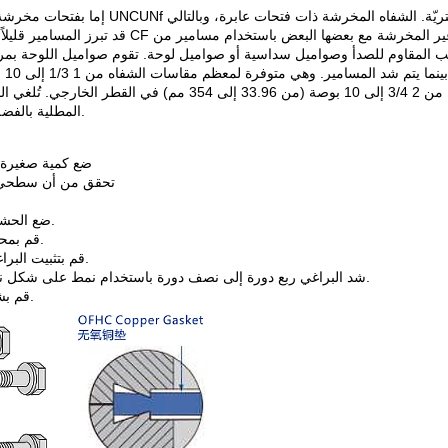
قد تبرز المسامير قليلاً من ظهر الش
 المقاوم للصدأ وصواميل سداسية أو صواميل لوحة. تقوم صواميل اللوحة بمركز
المطلية بالفضة الحاجة إلى استخدام مركب مضاد للالتصاق في البيئات النظيفة.
1. ضع كمية صغير
2. تحقق من أن سطحي
4. ضع الحشية في التجويف المحيط بحافة السكين في الشفة غير الدوارة.
5. قم بمحاذاة نمط الثقوب المتقابلة مع الأخاديد الخاصة باختبار التسرب.
6. قم بتثبيت البراغي المناسبة وشدها يدويًا. تحقق من أن أسطح الشفة متوازية.
7. شد البراغي ربع دورة إلى نصف دورة باستخدام نمط على شكل نجمة حتى تلامس أسطح الشفة بعضها بشكل معدني - معدني.
8. قم بشد المثبتات بالعزم المذكور في القائمة باستخدام النمط نفسه.