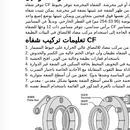
تتوفر شفاه CF إما بفتحات مخرشة أو غير مخرشة. الشفاه المخرشة تتوفر بخيوط UNCUNf أو متريّة. الشفاه المخرشة ذات فتحات عابرة، وبالتالي
فة عند تثبيتها بشفة غير مخرشة. يمكن تثبيت شفاه CF غير المخرشة مع بعضها البعض باستخدام مسامير من
 نفسها فوق فتحتين متجاورتين ويمكن تثبيتها بوضع إصبع واحد
بينما يتم شد المسامير. وهي متوفرة لمعظم مقاسات الشفاه من 1 1/3 إلى 10 بوصة (33.96-254 مم) في القطر الخارجي. وبديلاً عن المسامير
برأس سداسي، تتوفر مسامير ذات 12 وجهًا للشفاه CF من 2 3/4 إلى 10 بوصة (من 33.96 إلى 354 مم) في القطر الخارجي. تُلغي المسامير
تعليمات تركيب شفاه CF
ة من مركب مضاد للالتصاق عالي الحرارة على خيوط المسمار
 الشفاه نظيفان وأن حواف الختم خالية من الكسر والخدوش
3. باستخدام قفازات نظيفة وخالية من الوبر، افتح الحشية.