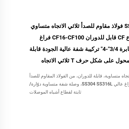
SS304 SS316L فولاذ مقاوم للصدأ ثلاثي الاتجاه متساوي
الشُعب من نوع CF قابل للدوران CF16-CF100 فراغ
عالي بثقوب عابرة 3/4"-4" تركيبة شفة عالية الجودة قابلة
 على شكل حرف T ثلاثي الاتجاه
ثية الاتجاه متساوية، قابلة للدوران، من الفولاذ المقاوم للصدأ
CF16-CF100، فراغ عالي SS304 SS316L، وصلة شفة متساوية دوّارة/
ثابتة لقطاع أشباه الموصلات