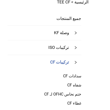
الرئيسية >
TEE CF
جميع المنتجات
وصلة KF
تركيبات ISO
تركيبات CF
سدادات CF
شفاه CF
ختم نحاس OFHC لـ CF
غطاء CF