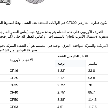
شغولة لاستقبال الأنبوب للحام) بالمليمترات، أو يُقاس القطر الداخلي لأكبر فت
المخرسة. ويمكن لشركة QiMing توفير كلا النوعين من الشفاه المخرسة المتريّة عند الطلب.
القطر الخارجي للشفة
الأحجام الأوروبية
مليمتر
بوصة
CF16
1.33"
33.8
CF25
2.12"
53.8
CF35
2.75"
70
CF40
2.75"
85.7
CF50
3.38"
114.3
CF63
4.5"
117.5