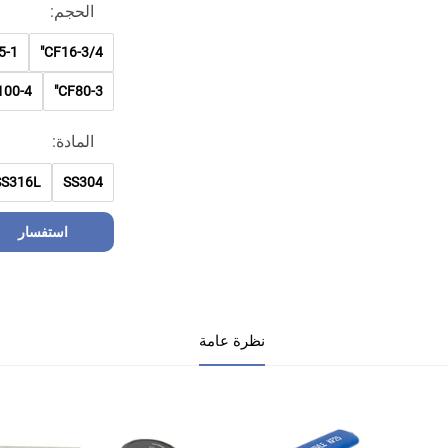
الحجم:
-1"
CF16-3/4"
00-4"
CF80-3"
المادة:
SS316L
SS304
استفسار
نظرة عامة