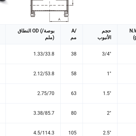
N.
حجم
A/
النطاق OD (بوصة/
(
الأنبوب
مم
ملم)
1.33/33.8
38
3/4"
2.12/53.8
58
1"
2.75/70
63
1.5"
3.38/85.7
80
2"
4.5/114.3
105
2.5"