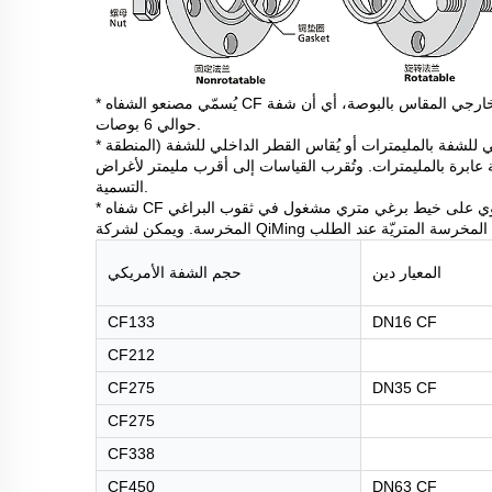
* يُسمّي مصنعو الشفاه CF في الولايات المتحدة هذه الشفاه وفقًا لقطرها الخارجي المقاس بالبوصة، أي أن شفة CF600 يكون قطرها الخارجي
حوالي 6 بوصات.
* التعرف الأوروبي على هذه الشفاه يتم بعدة طرق؛ حيث يُقاس القطر الخارجي للشفة بالمليمترات أو يُقاس القطر الداخلي للشفة (المنطقة
حة عابرة بالمليمترات. وتُقرب القياسات إلى أقرب مليمتر لأغراض
التسمية.
* شفاه CF الأمريكية والمتريّة متوافقة. الفرق الوحيد في التصميم هو أن الشفاه المتريّة تحتوي على خيط برغي متري مشغول في ثقوب البراغي
المعيار دين
حجم الشفة الأمريكي
CF133
DN16 CF
CF212
CF275
DN35 CF
CF275
CF338
CF450
DN63 CF