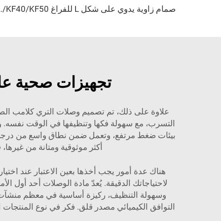
صمام زاوية يدوي على شكل L للفراغ KF16/KF25/KF40/KF50 بصفيحة إغلاق محكمة من الفولاذ المق
تجهيزات صحية عال
علاوة على ذلك، تم تصميم وصلات التري كلامب الص
التسرب، مع سهولة فكها وتنظيفها في الوقت نفسه. وه
بيئات ضغط مرتفع، وتعمل ضمن نطاق واسع من درجات ا
أكثر موثوقية ومتانة من غيرها
هناك عدة أمور يجب أخذها بعين الاعتبار عند اختيا
لاحتياجاتك الدقيقة. يُعدّ مادة الوصلات أحد أول ال
وسهولة التنظيف، ركيزة أساسية في معظم منشآت معا
التوافق الكيميائي مصدر قلق. فكر في نوع المنتجات ا