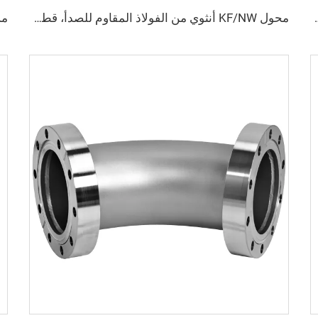
ة NW25/NW40، شفاه مشبك عالي الجودة للصناعات شبه الموصلة
محول KF/NW أنثوي من الفولاذ المقاوم للصدأ، قطع توصيل حلقات فراغية، خيط PT/NPT، من KF16 إلى KF50 و1/8"-2"