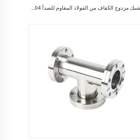
مشبك مزدوج الكفاف من الفولاذ المقاوم للصدأ SS304 بمقاس الشفة M8/M10/M12/M12*95، قطع توصيل لأنابيب الفراغ منخفضة الضغط