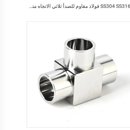
SS304 SS316L فولاذ مقاوم للصدأ ثلاثي الاتجاه متساوي الشُعب من نوع CF قابل للدوران CF16-CF100 فراغ عالي بثقوب عابرة 3/4"-4" تركيبة شفة عالية الجودة قابلة للدوران/ثابتة محول على شكل حرف T ثلاثي الاتجاه