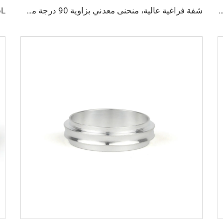
لكروم والزنك حسب المعيار ISO بمقاس M10، قطعة توصيل فراغية عالية الجودة، مشبك مطلي بالزنك لقطاع أشباه الموصلات
شفة فراغية عالية، منحنى معدني بزاوية 90 درجة من الفولاذ المقاوم للصدأ SS304 SS316L، نوع CF دوار، شفة CF16-CF100، ذات ثقوب عابرة، وصلات أنابيب 3/4"-4"