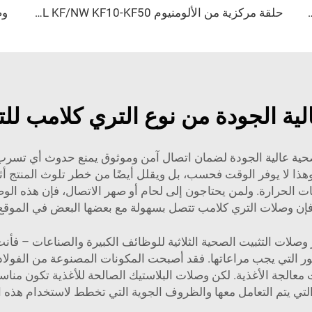
اوم للصدأ SS304/SS316L، تجهيزات مشبكية، أنواع مختلفة من الصمامات الزاوية عالية الجودة بمقاسات NW16-NW50
حلقة مركزية من الألومنيوم SS304/SS316L KF/NW KF10-KF50، تركيبات فراغية عالية الجودة من الفولاذ المقاوم للصدأ NW10-NW50 للصناعات شبه الموصلة
ية الجودة من نوع التري كلامب للت
حية عالية الجودة لضمان اتصال آمن وموثوق يمنع حدوث أي تسرب.
ذا لا يوفر الوقت فحسب، بل ويقلل أيضًا من خطر تلوث المنتج أث
لحرارة. ولمن يحتاجون إلى لحام أو صهر الاتصال، فإن هذه الوصل
، فإن وصلات التري كلامب تتصل بسهولة مع بعضها البعض في الموقع
ر وصلات التثبيت الصحية الثلاثية للوظائف الكبيرة والصناعات – ف
أمور التي يجب مراعاتها. فقد أصبحت المكونات المصنوعة من الفولاذ ا
لجة الأغذية. لكن وصلات البلاستيك الصالحة للأغذية تكون مناسبة
لتي يتم التعامل معها والظروف الجوية التي تخطط لاستخدام هذه ال