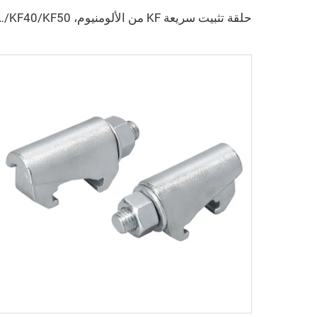
حلقة تثبيت سريعة KF من الألومنيوم، KF16/KF25/KF40/KF50، وصلات فراغي