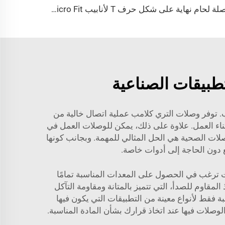
وصلة لحام نهاية على شكل حرف T لأنابيب Micro Fit عالية النقاء، وصلات لحام على شكل حرف T من الفولاذ المقاوم للصدأ فائقة النقاء، وصلات لحام دقيقة من النوع T من الفولاذ المقاوم للصدأ SS316L
طبيقات الصناعية
 توفر وصلات التري كلامب عملية اتصال خالية من
ناء العمل. علاوة على ذلك، يمكن للوصلات العمل في
ات الصحية هي الحل المثالي للمهمة. وبجانب كونها
 دون الحاجة إلى أدوات خاصة.
أنت ترغب في الحصول على المعدات المناسبة تمامًا
لمقاوم للصدأ، التي تتميز بالمتانة ومقاومة التآكل
 فقط لأنواع معينة من التطبيقات التي يكون فيها
وصلات فيها عند اتخاذ قرارك بشأن المادة المناسبة.