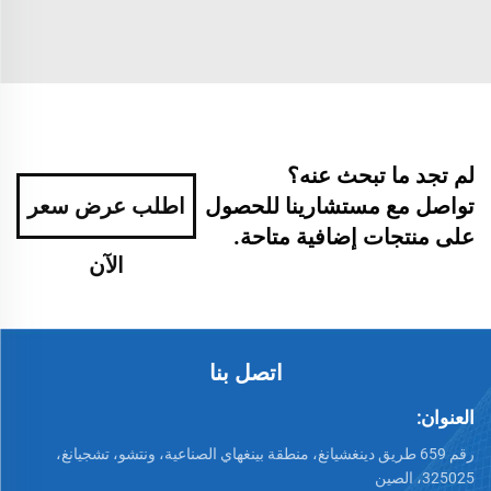
لم تجد ما تبحث عنه؟
تواصل مع مستشارينا للحصول
اطلب عرض سعر
على منتجات إضافية متاحة.
الآن
اتصل بنا
العنوان:
رقم 659 طريق دينغشيانغ، منطقة بينغهاي الصناعية، ونتشو، تشجيانغ،
325025، الصين