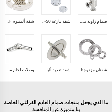
صمام زاوية يدوي على شكل L للفراغ KF16/KF25/KF40/KF50 بصفيحة إغلاق محكمة من الفولاذ المقاوم للصدأ SS304/SS316L، تجهيزات مشبكية، أنواع مختلفة من الصمامات الزاوية عالية الجودة بمقاسات NW16-NW50
شفة فارغة KF16-KF160 NW16-50 من الصلب المقاوم للصدأ SS304 وSS316L والألومنيوم والبولي tetrafluoroethylene مكونات الشفة الفراغية، تركيب فارغ عالي الجودة
شفة ألمنيوم KF مشبك عارضة KF16/KF25/KF40/KF50 تركيب مشبك فراغ عالي الجودة NW16/25/40/50 ولأوعية غرف الفراغ عالية الجهد البسيطة
شفتان مزدوجتان من نوع CF من الفولاذ المقاوم للصدأ SS304 وSS316L، تجهيزات فراغ عالية، ثقوب عابرة CFF16-CF250، 3/4"-10"، شفة CF بنفس المقاس على كلا الجانبين
شفة تغذية ألياف بصرية مخصصة من الفولاذ المقاوم للصدأ SS304/SS316L، توصيل أنثى KF25/40، تركيب فراغ NW25/40
وصلات لحام منحنية طويلة من الفولاذ المقاوم للصدأ SS316L فائقة النقاء، وصلات لحام منحنية طويلة أوتوماتيكية مدارية من الفولاذ المقاوم للصدأ للتطبيقات فائقة النقاء، لأنابيب فائقة النقاء
ما الذي يجعل منتجات صمام العادم الفراغي الخاصة
بنا متميزة عن المنافسة