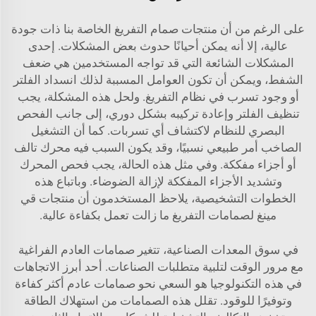
على الرغم من أن منتجات صمام التفريغ الخاصة بنا ذات جودة
عالية، إلا أنه يمكن أحيانًا حدوث بعض المشكلات. إحدى
المشكلات الشائعة التي قد تواجه المستخدمين هي ضعف
الشفط، ويمكن أن تكون العوامل المسببة لذلك انسداد الفلتر
أو وجود تسرب في نظام التفريغ. ولحل هذه المشكلة، يجب
تنظيف الفلتر وإعادة تركيبه بشكل دوري، إلى جانب الفحص
البصري للنظام لاكتشاف أي تسربات. كما أن التشغيل
الصاخب أمر طبيعي نسبيًا، وقد يكون السبب فيه محرك تالف
أو أجزاء مفككة. وفي مثل هذه الحالة، يجب فحص المحرك
وتشديد الأجزاء المفككة لإزالة الضوضاء. وباتباع هذه
الخطوات التشخيصية، يلاحظ المستخدمون أن منتجات قي
مينغ لصمامات التفريغ ما زالت تعمل بكفاءة عالية.
في سوق المعدات الصناعية، تتغير صمامات العادم الفراغية
مع مرور الوقت لتلبية متطلبات الصناعات. أحد أبرز الاتجاهات
في هذه التكنولوجيا هو السعي نحو صمامات عادم أكثر كفاءة
وتوفيرًا للوقود. تقلل هذه الصمامات من استهلاك الطاقة