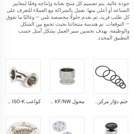
جودة عالية. يتم تصميم كل منتج بعناية وإنتاجه وفقًا لمعايير
الصناعة أو أعلى منها. نعمل بالشراكة مع العملاء للتعرف على
كل طلب فريد، ثم نقدم حلولًا مخصصة تلبي — وغالبًا ما تفوق
— التوقعات. تم هندسة منتجاتنا بحيث تجمع بين الشكل
والوظيفة، بهدف تحسين سير العمل بشكل أمثل حسب
التطبيق المحدد.
ختم دوّار مركزي للفراغ من نوع KF/NW/ISO، بطاقم ختم مطاطي قياسي FKM/NBR، استبدال الختم الدائري O-Ring، تجهيزات لأشباه الموصلات
محول KF/NW أنثوي من الفولاذ المقاوم للصدأ، قطع توصيل حلقات فراغية، خيط PT/NPT، من KF16 إلى KF50 و1/8"-2"
كواعب ISO-K بزاوية 90 درجة مقاس ISO63-ISO160، شفة فراغ عالية الجودة من الفولاذ المقاوم للصدأ SS304 وSS316L، مخرطة مخصصة، وصلة مشبك فراغ من الفولاذ المقاوم للصدأ