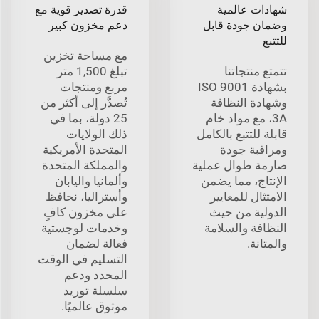
شهادات عالمية
قدرة تصدير قوية مع
وضمان جودة قابل
دعم مخزون كبير
للتتبع
مع مساحة تخزين
تتمتع منتجاتنا
تبلغ 1,500 متر
بشهادة ISO 9001
مربع ومنتجات
وشهادة النظافة
تُصدَّر إلى أكثر من
3A، مع مواد خام
25 دولة، بما في
قابلة للتتبع بالكامل
ذلك الولايات
ومراقبة جودة
المتحدة الأمريكية
صارمة طوال عملية
والمملكة المتحدة
الإنتاج، مما يضمن
وألمانيا واليابان
الامتثال للمعايير
وأستراليا، نحافظ
الدولية من حيث
على مخزون كافٍ
النظافة والسلامة
وخدمات لوجستية
والمتانة.
فعالة لضمان
التسليم في الوقت
المحدد ودعم
سلسلة توريد
موثوق عالميًا.