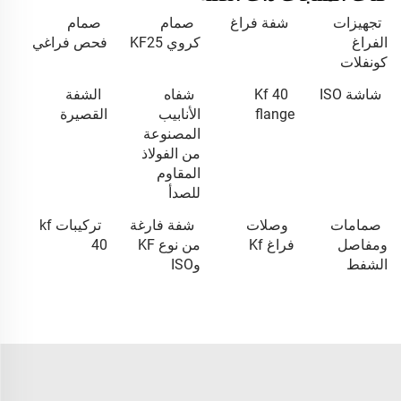
تجهيزات
شفة فراغ
صمام
صمام
الفراغ
كروي KF25
فحص فراغي
كونفلات
شاشة ISO
Kf 40
شفاه
الشفة
flange
الأنابيب
القصيرة
المصنوعة
من الفولاذ
المقاوم
للصدأ
صمامات
وصلات
شفة فارغة
تركيبات kf
ومفاصل
فراغ Kf
من نوع KF
40
الشفط
وISO