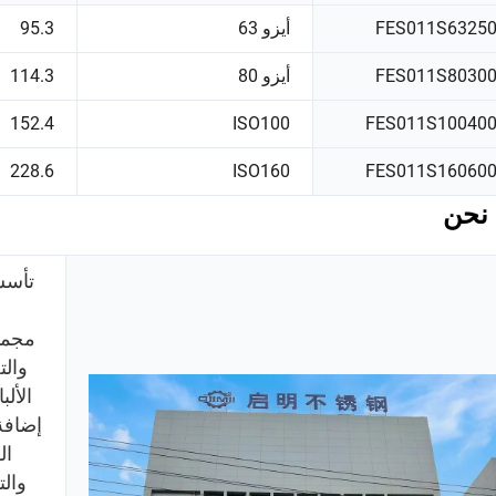
FES011S6325
أيزو 63
95.3
FES011S8030
أيزو 80
114.3
152.4
ISO100
FES011S10040
228.6
ISO160
FES011S16060
نحن