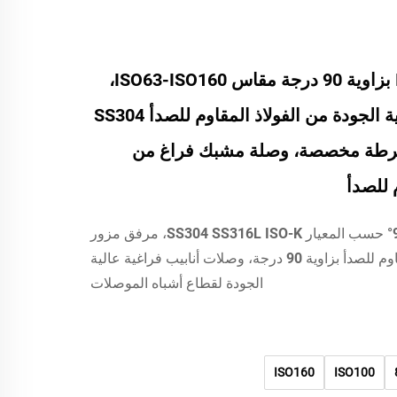
كواعب ISO-K بزاوية 90 درجة مقاس ISO63-ISO160،
شفة فراغ عالية الجودة من الفولاذ المقاوم للصدأ SS304
SS، مخرطة مخصصة، وصلة مشبك فراغ من
م للصدأ
مرفقين بزاوية 90° حسب المعيار SS304 SS316L ISO-K، مرفق مزور
من الفولاذ المقاوم للصدأ بزاوية 90 درجة، وصلات أنابيب فراغية عالية
الجودة لقطاع أشباه الموصلات
ISO160
ISO100