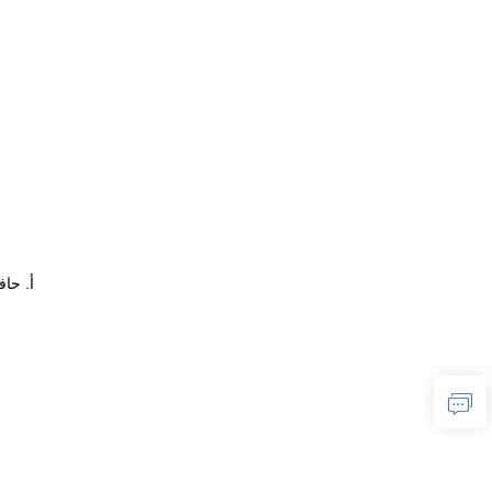
أ. حافة ISO-K مع ب. حافة ISO-K وغير دوارة م