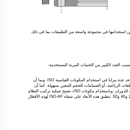
نظام ISO-KF هو طريقة وحداتية، تعتمد على مكونات معيارية لتكوين نظام أنابيب. توجد عدة مزايا في استخدام المكونات القياسية ISO. وبما أن
طعات الرباعية، أو الصمامات للحجم المعين بسهولة. كما أن
الشفاه لا تميز بين الأنواع (غير متحدة الطراز) والختم متناظر، ما يجعل المكونات قابلة للدوران. وباستخدام مكونات ISO، تصبح عملية تركيب النظام
سريعة وفعالة من حيث التكلفة. انظر الشكل 1 لأبعاد شفاه ISO للأحجام 10 و16 و25 و40 و50. تنطبق هذه الأبعاد على شفاه ISO-KF لهذه الأقطار