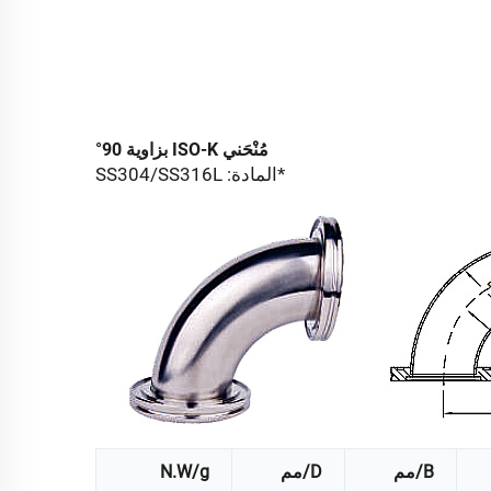
مُنْحَني ISO-K بزاوية 90°
*المادة: SS304/SS316L
B/مم
D/مم
N.W/g