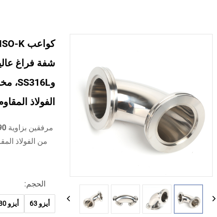
و316L
الفولاذ المقاو
الحجم:
أيزو 63
أيزو 80