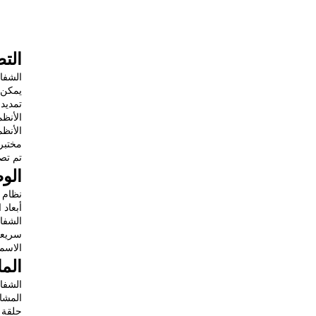
الت
الشفاه من نوع ISO مصنوعة بدون تمايز جنسي من ا
يمكن استخدام ترك
تمديد
الأنظ
الأنظم
مختبر
تم تصميم مكونات ISO-KF بشكل أساسي 
الو
أبعاد 
الاسمي
الم
الشفات، 
المشاب
حلقة : FKM/NBR/EPDM