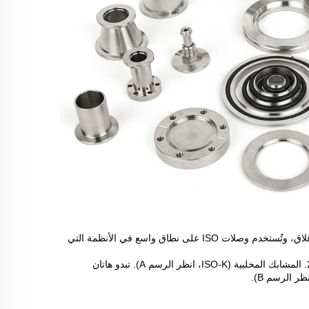
وصلات ISO أكبر من وصلات KF، وتُستخدم، مثلها مثل وصلات KF، حلقة مركزية للإغلاق، وتُستخدم وصلات ISO على نطاق واسع في الأنظمة التي
توجد طريقتان مختلفتان لتوصيل الشفاه معًا: 1. البراغي (ISO-F، انظر الرسم C) أو 2. المشابك المخلبية (ISO-K، انظر الرسم A). تبدو هاتان
 الرسم B).