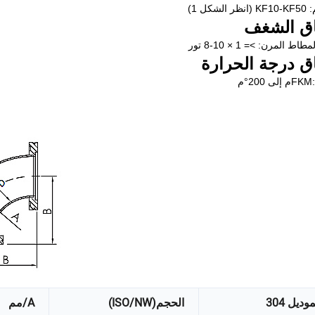
الشكل 1)
ق الشغف
اط المرن: >= 1 × 10-8 تور
ق درجة الحرارة
 إلى 200°م
وديل 304
الحجم(ISO/NW)
A/مم