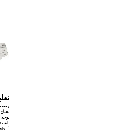
تعلي
تحتاج
الشفتا
أ. حافة ISO-K مع مشبك مخالب مزدوج ب. حافة ISO-K