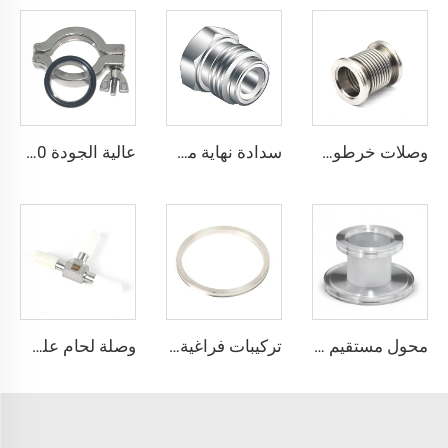
وصلات خرطوم مرنة ISO-K من الفولاذ المقاوم للصدأ SS304 وSS316L، بيلووز ISO63-ISO200، وصلات شفاطات قابلة للضغط NW63-200 للفراغ
سدادة نهاية من الفولاذ المقاوم للصدأ SS316L تركيبات QCR ذات الوجه المعدني 1/8"-1" تلدين لامع/تلميع كهربائي
عالية الجودة KF/NW16-KF50 ختم قطع التوصيل للفراغ من الفولاذ المقاوم للصدأ SS304 والألومنيوم مشبك مزدوج الدبوس حلقة مركزية O-Ring متينة
محول مستقيم ISO-K ISO80xISO63-ISO160xISO100 من الفولاذ المقاوم للصدأ SS304/SS316L، وصلة تفريغ عالية الجودة لقطاع أشباه الموصلات
تركيبات فراغية من الفولاذ المقاوم للصدأ SS304 KF، حلقة توسيط محبوسة NW25/NW40، حلقة توسيط محبوسة من الفولاذ المقاوم للصدأ KF16/KF25/KF40
وصلة لحام على شكل حرف T عالية الجودة لأنابيب فائقة النقاء من الفولاذ المقاوم للصدأ SS316L، وصلة لحام على شكل حرف T طويلة، وصلة لحام أوتوماتيكية مدارية UHP من الفولاذ المقاوم للصدأ