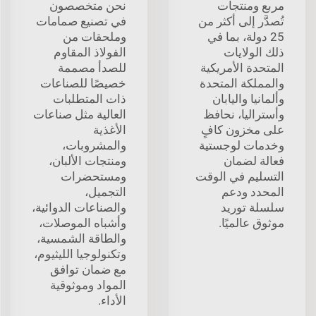
مربع ومنتجات
نحن متخصصون
تُصدَّر إلى أكثر من
في تصنيع صمامات
25 دولة، بما في
وملحقات من
ذلك الولايات
الفولاذ المقاوم
المتحدة الأمريكية
للصدأ مصممة
والمملكة المتحدة
خصيصًا للصناعات
وألمانيا واليابان
ذات المتطلبات
وأستراليا، نحافظ
العالية مثل صناعات
على مخزون كافٍ
الأغذية
وخدمات لوجستية
والمشروبات،
فعالة لضمان
ومنتجات الألبان،
التسليم في الوقت
ومستحضرات
المحدد ودعم
التجميل،
سلسلة توريد
والصناعات الدوائية،
موثوق عالميًا.
وأشباه الموصلات،
والطاقة الشمسية،
وتكنولوجيا الليثيوم،
مع ضمان توافق
المواد وموثوقية
الأداء.