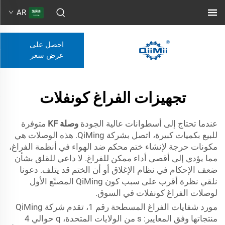
AR
احصل على
عرض سعر
تجهيزات الفراغ كونفلات
عندما تحتاج إلى أسطوانات عالية الجودة
وصلة KF
متوفرة
للبيع بكميات كبيرة، اتصل بشركة QiMing. هذه الوصلات هي
مكونات حرجة لإنشاء ختم محكم ضد الهواء في أنظمة الفراغ،
مما يؤدي إلى أقصى أداء ممكن للفراغ. لا داعي للقلق بشأن
ضعف الإحكام في نظام الإغلاق أو أن الختم قد يتلف. دعونا
نلقي نظرة أقرب على سبب كون QiMing المصنّع الأول
لوصلات الفراغ كونفلات في السوق.
مورد شفايات الفراغ المسطحة رقم 1، تقدم شركة QiMing
منتجاتها وفق المعايير: s من الولايات المتحدة، q حوالي 4