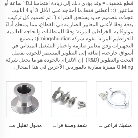
قطع لتخفيف = وقد يؤدي ذلك إلى زيادة اهتمامنا لـID" ساعة أو
ساعتين (: : أعطني فقط ما أحتاجه على الأقل 3 أو 4 أنابيب
عجلات بتصميم جديد يستحق الشراء )". تم تصميم كل تركيب
بدقة وفقًا لأعلى المعايير الصارمة في القطاع، مما يمنحك أداءً
موثوقًا به. الخراطيم المرنة: وفقًا للمتطلبات والحاجة العالمية
للخراطيم المرنة، تقوم شركة Qimingshuidian بتصنيع
التجهيزات وفق معايير صارمة واختبار التشغيل الميداني في
أسواق خارجية، إضافة إلى التطوير المستمر للجودة بفضل
البحث والتطوير (R&D). إن الالتزام بالجودة هو ما يجعل شركة
QiMing مميزة مقارنة بالموردين الآخرين في هذا المجال.
مشبك فراغي من الألومنيوم بنقطة تثبيت واحدة، تجهيزات مواسير KF16-KF50، مشابك نقطة تثبيت واحدة NW16-NW50 للفراغ لأشباه الموصلات
شفة وصلة فراغية بمشبك سلسلة من الفولاذ المقاوم للصدأ SS316L، KF16/KF25/KF40/KF50، مشبك فراغي من الفولاذ المقاوم للصدأ من NW16-NW50
محول تقليل مستقيم من الفولاذ المقاوم للصدأ KF، محول مركزي مستقيم للصناعات شبه الموصلة من الفولاذ SS304 وSS316L، قطعة تجهيز أنابيب فراغية عالية