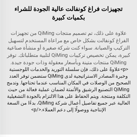
تجهيزات فراغ كونفالت عالية الجودة للشراء
بكميات كبيرة
علاوة على ذلك، تم تصميم منتجات QiMing من تجهيزات
الفراغ كونفالت بشكل خاص مع مراعاة المستخدم لتسهيل
التركيب والصيانة. سواء كنت شركة صغيرة أو منشأة صناعية
كبيرة، يمكن تخصيص تركيبات QiMing لتلبية متطلباتك. توفر
QiMing منتجات متينة وبأسعار معقولة وذات جودة جيدة.
<p>علاوةً على ذلك، فإن سلسلة التوريد والخدمات اللوجستية
وخبرة المصادر الاستراتيجية لدى QiMing ستضمن توفر العدد
الصحيح من الوصلات في المكان المناسب عندما تحتاجها. وتدمج
QiMing التصنيع الرشيق والأتمتة لضمان عملية فعالة من حيث
التكلفة ومنتجة. ويتم الحفاظ على هذا الالتزام بالجودة التشغيلية
العالية عبر جميع تفاصيل أعمال شركة QiMing، بدءًا من السعة
الإنتاجية ووصولًا إلى دعم العملاء.</p>