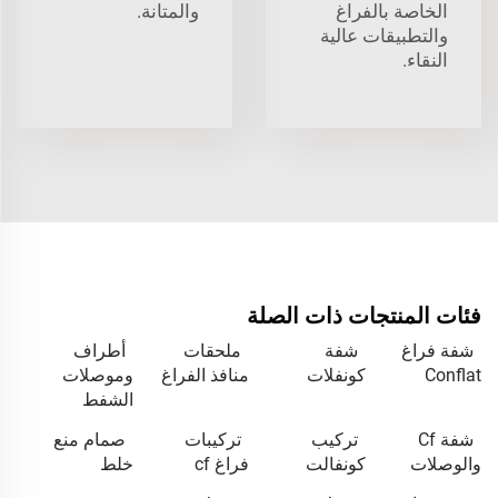
الخاصة بالفراغ
والمتانة.
والتطبيقات عالية
النقاء.
فئات المنتجات ذات الصلة
شفة فراغ
شفة
ملحقات
أطراف
Conflat
كونفلات
منافذ الفراغ
وموصلات
الشفط
شفة Cf
تركيب
تركيبات
صمام منع
والوصلات
كونفالت
فراغ cf
خلط