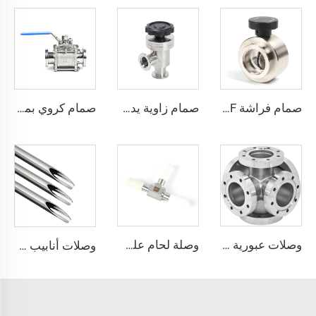
صمام فراشة KF مع عجلة يدوية KF25/KF40/KF50 SS304 SS316L صمام دوار للفراغ مع لوحة مغلقة بختم FKM من الفولاذ المقاوم للصدأ، التحكم في التدفق عبر تعديل NW25/NW40/NW50
صمام زاوية يدوي على شكل L للفراغ KF16/KF25/KF40/KF50 بصفيحة إغلاق محكمة من الفولاذ المقاوم للصدأ SS304/SS316L، تجهيزات مشبكية، أنواع مختلفة من الصمامات الزاوية عالية الجودة بمقاسات NW16-NW50
صمام كروي بمقود للفراغ حسب معيار ISO-K، من الفولاذ المقاوم للصدأ SS304 وSS316L، صمام كروي ثلاثي القطع قطره NW63/NW80/NW100، بمنصة ISO63-ISO100
وصلات عبورية CF ذات 6 اتجاهات من الفولاذ المقاوم للصدأ SS304 وSS316L، فتحات عبورية بقطر 3/4"-4"، وصلة عبورية عالية الجودة قابلة للدوران/ثابتة من CF16 إلى CF100 للفراغ العالي
وصلة لحام على شكل حرف T عالية الجودة لأنابيب فائقة النقاء من الفولاذ المقاوم للصدأ SS316L، وصلة لحام على شكل حرف T طويلة، وصلة لحام أوتوماتيكية مدارية UHP من الفولاذ المقاوم للصدأ
وصلات أنابيب عالية النقاوة من الفولاذ المقاوم للصدأ SS316L، أنابيب لحام من الفولاذ المقاوم للصدأ، أنابيب عالية الجودة وفائقة النقاوة (UHP) من الدرجة BA أو EP للصناعات شبه الموصلة