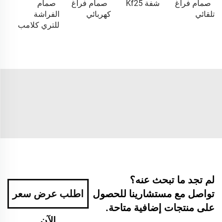
صمام فراغ
شفة Kf25
صمام فراغ
صمام
تلقائي
كهربائي
الفراشة
للتري كلامب
لم تجد ما تبحث عنه؟
تواصل مع مستشارينا للحصول
اطلب عرض سعر
على منتجات إضافية متاحة.
الآن