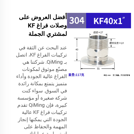
أفضل العروض على
وصلات فراغ KF
لمشتري الجملة
عند البحث عن الثقة في
تركيبات الفراغ KF، اتصل
بـ QiMing. شركتنا هي
مصنّع موثوق لمكونات
الفراغ عالية الجودة وأداء
متميز يتمتع بمكانة رائدة
في السوق. سواء كنت
شركة صغيرة أو مؤسسة
كبيرة، فإن QiMing تقدم
تركيبات فراغ KF عالية
الجودة التي يمكنها إنجاز
المهمة والحفاظ على
استمرارية عملياتك.