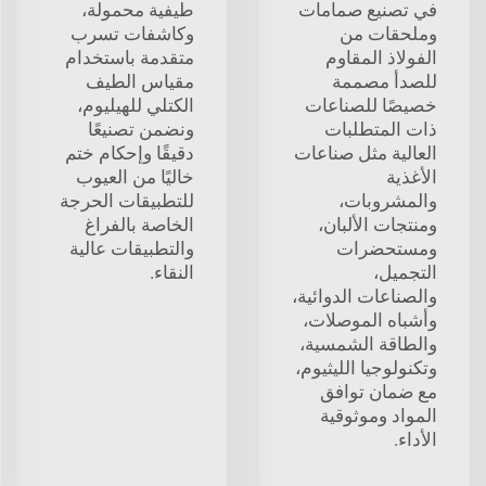
في تصنيع صمامات
طيفية محمولة،
وملحقات من
وكاشفات تسرب
الفولاذ المقاوم
متقدمة باستخدام
للصدأ مصممة
مقياس الطيف
خصيصًا للصناعات
الكتلي للهيليوم،
ذات المتطلبات
ونضمن تصنيعًا
العالية مثل صناعات
دقيقًا وإحكام ختم
الأغذية
خاليًا من العيوب
والمشروبات،
للتطبيقات الحرجة
ومنتجات الألبان،
الخاصة بالفراغ
ومستحضرات
والتطبيقات عالية
التجميل،
النقاء.
والصناعات الدوائية،
وأشباه الموصلات،
والطاقة الشمسية،
وتكنولوجيا الليثيوم،
مع ضمان توافق
المواد وموثوقية
الأداء.