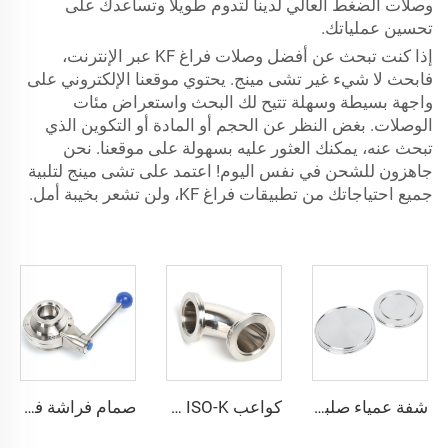
وصلات الضغط العالي لدينا لتدوم طويلاً وتساعدك على
تحسين عملياتك.
إذا كنت تبحث عن أفضل وصلات فراغ KF عبر الإنترنت،
فابحث لا شيء غير تشى مينج. يحتوي موقعنا الإلكتروني على
واجهة بسيطة وسهلة تتيح لك البحث واستعراض مئات
الوصلات. بغض النظر عن الحجم أو المادة أو التكوين الذي
تبحث عنه، يمكنك العثور عليه بسهولة على موقعنا. نحن
جاهزون للشحن في نفس اليوم! اعتمد على تشى مينج لتلبية
جميع احتياجاتك من تطبيقات فراغ KF، ولن تشعر بخيبة أمل.
شفة عمياء صلبة بدون فتحة حسب نظام ISO-K، من الفولاذ المقاوم للصدأ عالي الجودة، مقاسات ISO63-ISO630، قطع توصيل فراغية عالية الفراغ من الفولاذ SS304 وSS316L
كواعب ISO-K بزاوية 90 درجة مقاس ISO63-ISO160، شفة فراغ عالية الجودة من الفولاذ المقاوم للصدأ SS304 وSS316L، مخرطة مخصصة، وصلة مشبك فراغ من الفولاذ المقاوم للصدأ
صمام فراشة فراغي من الفولاذ المقاوم للصدأ SS304 وSS316L مع ختم FKM، نوع KF25/KF40/KF50 مع شفة، مشغل يدوي أو كهربائي، مقاس NW25/40