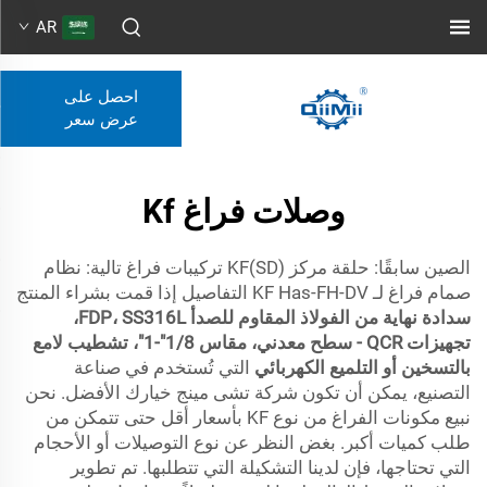
AR
احصل على
عرض سعر
وصلات فراغ Kf
الصين سابقًا: حلقة مركز KF(SD) تركيبات فراغ تالية: نظام
صمام فراغ لـ KF Has-FH-DV التفاصيل إذا قمت بشراء المنتج
سدادة نهاية من الفولاذ المقاوم للصدأ FDP، SS316L،
تجهيزات QCR - سطح معدني، مقاس 1/8"-1"، تشطيب لامع
بالتسخين أو التلميع الكهربائي
التي تُستخدم في صناعة
التصنيع، يمكن أن تكون شركة تشى مينج خيارك الأفضل. نحن
نبيع مكونات الفراغ من نوع KF بأسعار أقل حتى تتمكن من
طلب كميات أكبر. بغض النظر عن نوع التوصيلات أو الأحجام
التي تحتاجها، فإن لدينا التشكيلة التي تتطلبها. تم تطوير