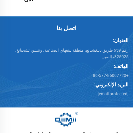
اتصل بنا
العنوان:
رقم 659 طريق دينغشيانغ، منطقة بينغهاي الصناعية، ونتشو، تشجيانغ،
325025، الصين
الهاتف:
+86-577-86007720
البريد الإلكتروني:
[email protected]