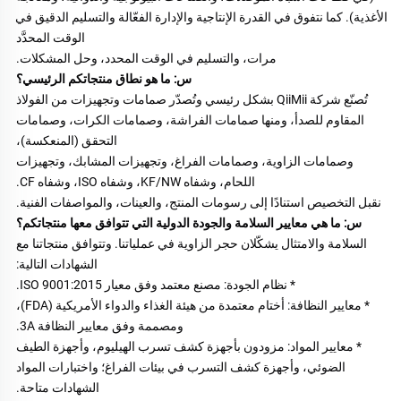
الأغذية). كما نتفوق في القدرة الإنتاجية والإدارة الفعّالة والتسليم الدقيق في 
الوقت المحدَّد 
مرات، والتسليم في الوقت المحدد، وحل المشكلات. 
س: ما هو نطاق منتجاتكم الرئيسي؟ 
تُصنّع شركة QiiMii بشكل رئيسي وتُصدّر صمامات وتجهيزات من الفولاذ 
المقاوم للصدأ، ومنها صمامات الفراشة، وصمامات الكرات، وصمامات 
التحقق (المنعكسة)، 
وصمامات الزاوية، وصمامات الفراغ، وتجهيزات المشابك، وتجهيزات 
اللحام، وشفاه KF/NW، وشفاه ISO، وشفاه CF. 
نقبل التخصيص استنادًا إلى رسومات المنتج، والعينات، والمواصفات الفنية. 
س: ما هي معايير السلامة والجودة الدولية التي تتوافق معها منتجاتكم؟ 
السلامة والامتثال يشكّلان حجر الزاوية في عملياتنا. وتتوافق منتجاتنا مع 
الشهادات التالية: 
* نظام الجودة: مصنع معتمد وفق معيار ISO 9001:2015. 
* معايير النظافة: أختام معتمدة من هيئة الغذاء والدواء الأمريكية (FDA)، 
ومصممة وفق معايير النظافة 3A. 
* معايير المواد: مزودون بأجهزة كشف تسرب الهيليوم، وأجهزة الطيف 
الضوئي، وأجهزة كشف التسرب في بيئات الفراغ؛ واختبارات المواد 
الشهادات متاحة. 