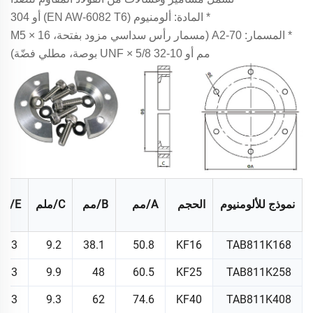
* المادة: ألومنيوم (EN AW-6082 T6) أو 304
* المسمار: A2-70 (مسمار رأس سداسي مزود بفتحة، M5 × 16
مم أو 10-32 UNF × 5/8 بوصة، مطلي فضّة)
نموذج للألومنيوم
الحجم
A/مم
B/مم
C/ملم
E/مم
5.3
9.2
38.1
50.8
KF16
TAB811K168
5.3
9.9
48
60.5
KF25
TAB811K258
5.3
9.3
62
74.6
KF40
TAB811K408