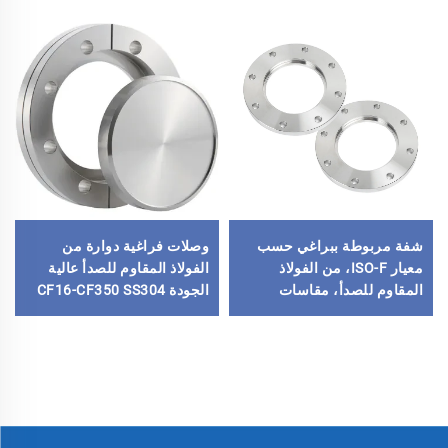
شفة مربوطة ببراغي حسب
وصلات فراغية دوارة من
معيار ISO-F، من الفولاذ
الفولاذ المقاوم للصدأ عالية
المقاوم للصدأ، مقاسات
الجودة CF16-CF350 SS304
ISO63-ISO500، شفة فارغة
SS316L، وصلات دوارة ذات
لفراغ عالٍ، قطع توصيل
ثقوب عابرة/خيوط مترية/
فراغية CNC من الفولاذ
خيوط UNC
SS304 وSS316L للمجال
أشباع