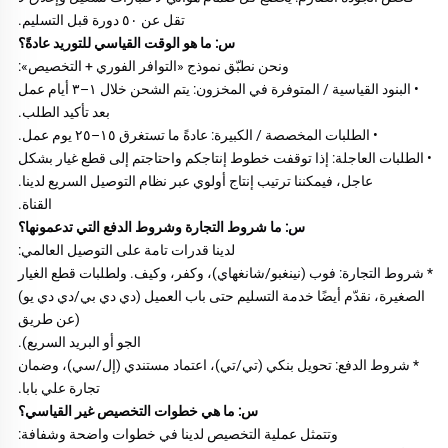
تقل عن ٥٠ دورة قبل التسليم. 
س: ما هو الوقت القياسي للتوريد عادةً؟ 
ونحن نطبّق نموذج «التوافر الفوري + التخصيص»: 
• البنود القياسية / المتوفرة في المخزون: يتم الشحن خلال ١–٣ أيام عمل 
بعد تأكيد الطلب. 
• الطلبات المخصصة / الكبيرة: عادةً ما تستغرق ١٥–٢٥ يوم عمل. 
• الطلبات العاجلة: إذا توقفت خطوط إنتاجكم واحتاجتم إلى قطع غيار بشكل 
عاجل، فيمكننا ترتيب إنتاج أولوي عبر نظام التوصيل السريع لدينا. 
القناة. 
س: ما شروط التجارة وشروط الدفع التي تدعمونها؟ 
لدينا قدرات تامة على التوصيل العالمي: 
* شروط التجارة: فوب (نينغبو/شانغهاي)، وكفر، وكيف. ولطلبات قطع الغيار 
الصغيرة، نقدّم أيضًا خدمة التسليم حتى باب العميل (دي دي بي/دي دي يو) 
(عن طريق 
الجو أو البريد السريع). 
* شروط الدفع: تحويل بنكي (تي/تي)، اعتماد مستندي (إل/سي)، وضمان 
تجارة علي بابا. 
س: ما هي خطوات التخصيص غير القياسي؟ 
وتتمثل عملية التخصيص لدينا في خطوات واضحة وشفافة: 