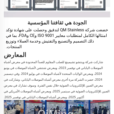
الجودة هي ثقافتنا المؤسسية
خضعت شركة QM Stainless لتدقيق وحصلت على شهادة تؤكد 
امتثالها الكامل لمتطلبات معايير ISO 9001 وCE وFDA، بما في 
ذلك التصميم والتصنيع والتفتيش وخدمة العملاء وتوزيع 
المنتجات. 
المعارض
شاركت شركة وينتشو تشيمينغ للصلب المقاوم للصدأ المحدودة في معرض أشباه
الموصلات الياباني في نوفمبر 2023، ومعرض شنتشن لأشباه الموصلات في يونيو
2024، ومعرض الولايات المتحدة لأشباه الموصلات في يوليو 2024. وفي ديسمبر
2024، حضرت الشركة مرة أخرى معرض أشباه الموصلات الياباني، وشاركت في
معرض الصين للإلكترونيات الضوئية خلال نفس الفترة. وسوف تشارك في معرض
الصين للإلكترونيات الضوئية في سبتمبر 2025، ومعرض أشباه الموصلات الأمريكي في
أكتوبر 2025، ومعرض أشباه الموصلات الياباني في نوفمبر 2025.