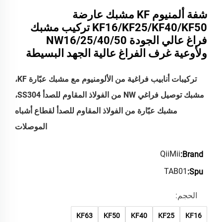
شفة ألمنيوم KF مشبك عارضة
KF16/KF25/KF40/KF50 تركيب مشبك
فراغ عالي الجودة NW16/25/40/50
ولأوعية غرف الفراغ عالية الجهد البسيطة
تركيبات أنابيب فراغية من الألومنيوم مع مشبك عبّارة KF،
مشبك توصيل فراغي NW من الفولاذ المقاوم للصدأ SS304،
مشبك عبّارة من الفولاذ المقاوم للصدأ لقطاع أشباه
الموصلات
QiiMii
Brand:
TAB01
Spu:
الحجم:
KF63
KF50
KF40
KF25
KF16