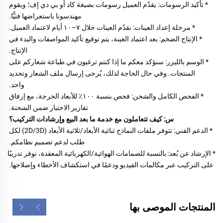
* تأكيد الرسومات: يقدّم العميل رسومات بصيغة كاد أو بي دي إف؛ ويقوم 
مهندسونا باستعراضها فنيًّا. 
* مرحلة إعداد العينات: نقدّم العينات خلال ٧–١٠ أيام لاعتماد العميل. 
* الإنتاج الضخم: بعد اعتماد العينة، يتم توقيع تأكيد المواصفات والبدء في 
الإنتاج. 
* الوسم بالليزر: سنؤكد معكم ما إذا كنتم ترغبون في طباعة شعاركم على 
المنتجات. وفي حال الحاجة لذلك، يُرجى إرسال ملف الشعار وتحديد 
واحد. 
* الفحص الكامل والشحن: فحص بنسبة ١٠٠٪ للأبعاد الحرجة، مع إرفاق 
تقارير الاختبار ضمن الشحنة. 
س: كيف تتعاملون مع خدمة ما بعد البيع وإرشادات التركيب؟ 
* الدعم الفني: تتوفر ملفات النماذج ثنائية الأبعاد/ثلاثية الأبعاد (2D/3D) لكل 
طلب لدعم تصميم نظامكم. 
* الإرشاد عن بُعد: بالنسبة للصمامات الهوائية/الكهربائية المعقدة، نوفر تدريبًا 
على التركيب عبر مكالمات الفيديو ودعمًا في استكشاف الأخطاء وإصلاحها. 
المنتجات الموصى بها