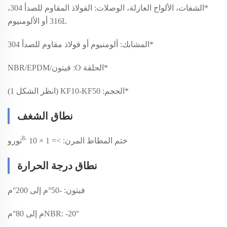
*
الشفات، الألواح العازلة، الوصلات: الفولاذ المقاوم للصدأ 304،
316L أو الألومنيوم
*
المشابك: ألومنيوم أو فولاذ مقاوم للصدأ 304
*
الحلقة O: فيتون/NBR/EPDM
*
الحجم: KF10-KF50 (انظر الشكل 1)
نطاق الشغف
-8
ختم المطاط المرن: >= 1 × 10
تورو
نطاق درجة الحرارة
فيتون: -50°م إلى 200°م
NBR: -20°م إلى 80°م