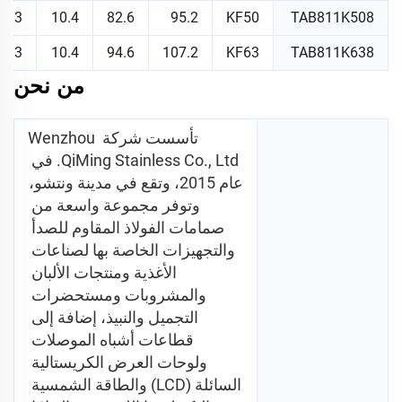
5.3
10.4
82.6
95.2
KF50
TAB811K508
5.3
10.4
94.6
107.2
KF63
TAB811K638
من نحن
تأسست شركة Wenzhou 
QiMing Stainless Co., Ltd. في 
عام 2015، وتقع في مدينة ونتشو، 
وتوفر مجموعة واسعة من 
صمامات الفولاذ المقاوم للصدأ 
والتجهيزات الخاصة بها لصناعات 
الأغذية ومنتجات الألبان 
والمشروبات ومستحضرات 
التجميل والنبيذ، إضافة إلى 
قطاعات أشباه الموصلات 
ولوحات العرض الكريستالية 
السائلة (LCD) والطاقة الشمسية 