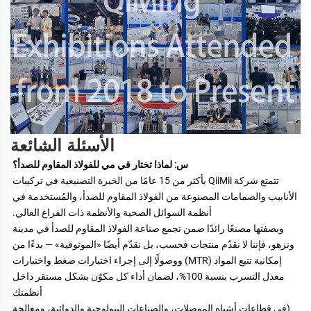
الأسئلة الشائعة
س: لماذا تختار قي مي للفولاذ المقاوم للصدأ؟ 
تتمتع شركة QiiMii بأكثر من 15 عامًا من الخبرة التصنيعية في تركيبات 
الأنابيب والصمامات المصنوعة من الفولاذ المقاوم للصدأ، والمُستخدمة في 
أنظمة السوائل الصحية والأنظمة ذات الفراغ العالي. 
وبصفتها مصنعًا رائدًا ضمن تجمع صناعة الفولاذ المقاوم للصدأ في مدينة 
ونزهو، فإننا لا نقدّم منتجات فحسب، بل نقدّم أيضًا «الموثوقية» — بدءًا من 
إمكانية تتبع المواد (MTR) ووصولًا إلى إجراء اختبارات ضغط واختبارات 
معدل التسرب بنسبة 100%، لضمان أداء كل مكوّن بشكل مستقر داخل 
أنظمتك 
(في قطاعات أشباه الموصلات، والصناعات البيولوجية والدوائية، ومعالجة 