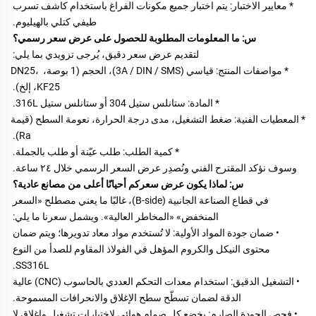
* معايير الاختبار: يتم اختبار جميع مكونات الفراغ باستخدام كاشف تسرب 
طيفي كتلي بالهيليوم. 
س: ما المعلومات المطلوبة للحصول على عرض سعر رسمي؟ 
لتقديم عرض سعر دقيق، يُرجى تزويدي بما يلي: 
* مواصفات المنتج: قياسي (3A / DIN / SMS)، الحجم (1 بوصة، DN25، 
KF25، إلخ). 
* المادة: ستانلس ستيل 304 أو ستانلس ستيل 316L. 
* المعطيات الفنية: ضغط التشغيل، مدى درجة الحرارة، نعومة السطح (قيمة 
Ra). 
* كمية الطلب: طلب عيّنة أو طلب بالجملة. 
وسوف نؤكد المقترح الفني ونُصدِر عرض السعر الرسمي خلال ٢٤ ساعة. 
س: لماذا يكون عرض سعركم أحيانًا أعلى من مصانع عادية؟ 
في قطاع الصناعة الجانبية (B-side)، غالبًا ما يعني مصطلح «السعر 
المنخفض» «المخاطر العالية». ويشمل سعرنا ما يلي: 
• ضمان جودة المواد الأولية: لا تُستخدم مواد معاد تدويرها؛ ويتم ضمان 
محتوى النيكل والكروم المؤهل في الفولاذ المقاوم للصدأ من النوع 
SS316L. 
• التشغيل الدقيق: استخدام معدات التحكم العددي بالحاسوب (CNC) عالية 
الدقة لضمان تسطّح سطح الإغلاق والانحرافات المسموحة. 
• فحص الجودة الصارم: يخضع كل صمام هوائي لاختبارات تشغيل وإغلاق لا 