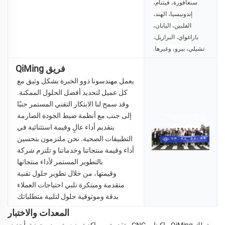
سنغافورة، فيتنام، 
إندونيسيا، 
الهند، 
الفلبين، اليابان، 
باراغواي، البرازيل، 
تشيلي، بيرو، وغيرها. 
فريق QiMing
يعمل مهندسونا ذوو الخبرة بشكل وثيق مع 
كل عميل لتحديد أفضل الحلول الممكنة. 
وقد سمح لنا الابتكار التقني المستمر جنبًا 
إلى جنب مع أنظمة ضبط الجودة الصارمة 
بتقديم أداء عالٍ وقيمة استثنائية في 
التطبيقات الصحية. نحن ملتزمون بتحسين 
أداء وقيمة منتجاتنا وخدماتنا و 
تلتزم شركة 
QiMing بالتطوير المستمر لأداء منتجاتها 
وقيمتها، من خلال تطوير حلول تقنية 
متقدمة ومبتكرة تلبي احتياجات العملاء 
بدقة وموثوقية 
حلول لتلبية متطلباتك 
المعدات والاختبار
تملك QiMing ماكينات CNC متقدمة ومراكز تصنيع وتوريد مجهزة بأحدث 