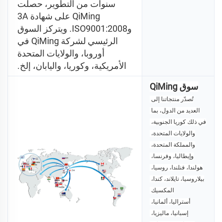
سنوات من التطوير، حصلت 
QiMing على شهادة 3A 
وISO9001:2008. ويتركز السوق 
الرئيسي لشركة QiMing في 
أوروبا، والولايات المتحدة 
الأمريكية، وكوريا، واليابان، إلخ. 
سوق QiMing
تُصدّر منتجاتنا إلى 
العديد من الدول، بما 
في ذلك كوريا الجنوبية، 
والولايات المتحدة، 
والمملكة المتحدة، 
وإيطاليا، وفرنسا، 
هولندا، فنلندا، روسيا، 
بيلاروسيا، تايلاند، كندا، 
المكسيك 
أستراليا، ألمانيا، 
إسبانيا، ماليزيا، 