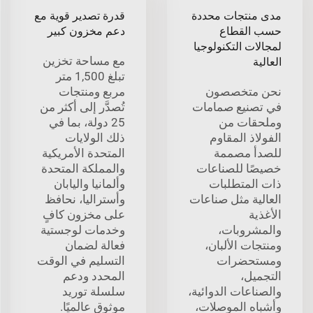
مدى منتجات محددة
قدرة تصدير قوية مع
حسب القطاع
دعم مخزون كبير
لمجالات التكنولوجيا
مع مساحة تخزين
العالية
تبلغ 1,500 متر
نحن متخصصون
مربع ومنتجات
في تصنيع صمامات
تُصدَّر إلى أكثر من
وملحقات من
25 دولة، بما في
الفولاذ المقاوم
ذلك الولايات
للصدأ مصممة
المتحدة الأمريكية
خصيصًا للصناعات
والمملكة المتحدة
ذات المتطلبات
وألمانيا واليابان
العالية مثل صناعات
وأستراليا، نحافظ
الأغذية
على مخزون كافٍ
والمشروبات،
وخدمات لوجستية
ومنتجات الألبان،
فعالة لضمان
ومستحضرات
التسليم في الوقت
التجميل،
المحدد ودعم
والصناعات الدوائية،
سلسلة توريد
وأشباه الموصلات،
موثوق عالميًا.