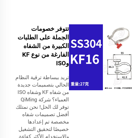
تتوفر خصومات
الجملة على الطلبات
الكبيرة من الشفاه
الفارغة من نوع KF
وISO
تريد ببساطة ترقية النظام
الحالي بتصميمات جديدة
من شفاه KF وشفاه ISO
العمياء؟ شركة QiMing
توفر لك الحل! نحن نمتلك
أفضل تصميمات شفاه
مخصصة تم إعدادها
خصيصًا لتحقيق التشغيل
والاستخدام الأكثر كفاءة.