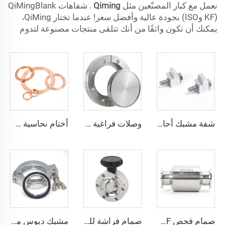
نعمل مع كبار المصنّعين مثل
Qiming
. شفاهات QiMingBlank
(KF وISO) بجودة عالية وأفضل سعر! عندما تختار QiMing،
يمكنك أن تكون واثقًا من أنك تتلقى منتجات مصنوعة لتدوم
شفة مشبك أحادية من الألومنيوم ISO-KF، مزودة بمقبض M6، وصلات فراغية أحادية الاتجاه من KF10-50، مشبك فراغي عالي الجودة من NW16-50
وصلات فراغية دوارة من الفولاذ المقاوم للصدأ عالية الجودة CF16-CF350 SS304 SS316L، وصلات دوارة ذات ثقوب عابرة/خيوط مترية/خيوط UNC
أختام نحاسية خالية من الأوكسجين (OFHC) فراغ عالي جداً، غسالة معدنية خالية من الأوكسجين، تركيبات لشفاه CF16-CF350، وصلة نحاسية صلبة مستقيمة
صمام فحص KF من الفولاذ المقاوم للصدأ SS304/SS316L مع ختم FKM، جسم KF16-KF50، صمام اتجاه واحد سريع بشفاعة NW16-NW50
صمام فراشة للفراغ العالي CF35 من الفولاذ المقاوم للصدأ SS316L وSS304، صمام فراشة يعمل يدويًا مع لوحة دوارة وختم FKM، صمام فراشة للفراغ عالي الجودة
مشبك دبوس مفرد مع حلقة مركزية وخاتم O (FKM/NBR/EPDM)، قطر NW25/NW40، مشبك تجهيز فراغي من الألومنيوم للصناعات شبه الموصلة KF16/KF25/KF40/KF50