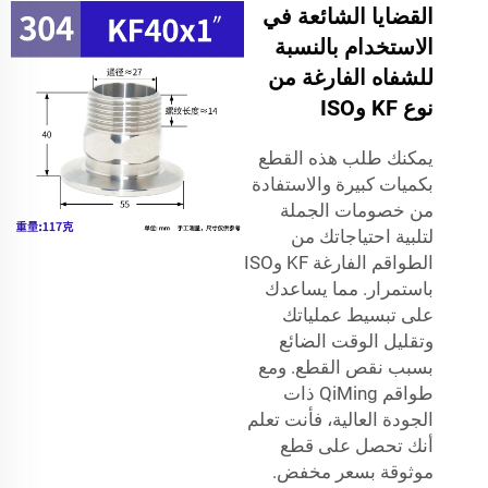
القضايا الشائعة في
الاستخدام بالنسبة
للشفاه الفارغة من
نوع KF وISO
يمكنك طلب هذه القطع
بكميات كبيرة والاستفادة
من خصومات الجملة
لتلبية احتياجاتك من
الطواقم الفارغة KF وISO
باستمرار. مما يساعدك
على تبسيط عملياتك
وتقليل الوقت الضائع
بسبب نقص القطع. ومع
طواقم QiMing ذات
الجودة العالية، فأنت تعلم
أنك تحصل على قطع
موثوقة بسعر مخفض.