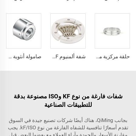
حلقة مركزية من الألومنيوم SS304/SS316L KF/NW KF10-KF50، تركيبات فراغية عالية الجودة من الفولاذ المقاوم للصدأ NW10-NW50 للصناعات شبه الموصلة
شفة ألمنيوم KF مشبك عارضة KF16/KF25/KF40/KF50 تركيب مشبك فراغ عالي الجودة NW16/25/40/50 ولأوعية غرف الفراغ عالية الجهد البسيطة
صامولة أنثوية عالية النقاء من الفولاذ المقاوم للصدأ، تجهيزات فراغية QCR VCR من نوع SS316L، صامولة أنثوية مع منفذ اختبار التسرب BA/EP
شفات فارغة من نوع KF وISO مصنوعة بدقة
للتطبيقات الصناعية
بجانب QiMing، هناك أيضًا شركات تصنيع جيدة في السوق
تقدم أسعارًا تنافسية للشفاه الفارغة من نوع kF/ISO. يجب
مقارنة الأسعار والجودة وآراء العملاء مع بعضها البعض قبل