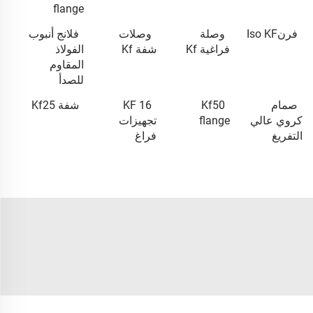
flange
فرنIso KF
وصلة
وصلات
فلانج أنبوب
فراغية Kf
شفة Kf
الفولاذ
المقاوم
للصدأ
صمام
Kf50
KF 16
شفة Kf25
كروي عالي
flange
تجهيزات
التفريغ
فراغ