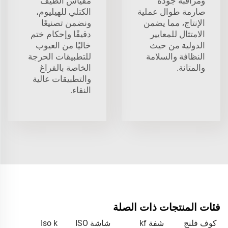
ومراقبة جودة
مقياس الطيف
صارمة طوال عملية
الكتلي للهيليوم،
الإنتاج، مما يضمن
ونضمن تصنيعًا
الامتثال للمعايير
دقيقًا وإحكام ختم
الدولية من حيث
خاليًا من العيوب
النظافة والسلامة
للتطبيقات الحرجة
والمتانة.
الخاصة بالفراغ
والتطبيقات عالية
النقاء.
فئات المنتجات ذات الصلة
كوف فلنج
شفة kf
شاشة ISO
Iso k