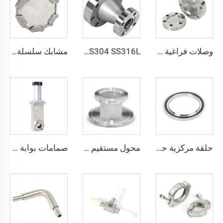
وصلات فراغية من الفولاذ المقاوم للصدأ CF16-CF350، وصلات ثابتة SS304 SS316L، شفاه فراغية ذات ثقوب عابرة/خيوط مترية/خيوط UNC
SS304 SS316L محول مخفض مخروطي من نوع CF قابل للدوران/ثابت مع ثقوب عابرة محول من الفولاذ المقاوم للصدأ للفراغ العالي أنبوب CF25xCF16-CF100xCF80 تركيبة شفة
مشابك سلسلة من الفولاذ المقاوم للصدأ عالية الجودة SS304، تركيبات مشبك أنبوب فراغي KF16-160، قوية، ختم CNC، NW16-160 مزورة
حلقة مركزية حسب المعيار ISO مع حلقة خارجية وختم O-Ring، مقاس ISO63-ISO500، تركيب فراغ من الفولاذ المقاوم للصدأ SS304/SS316L/ألمنيوم، FKM/NBR/EPDM
محول مستقيم ISO-K ISO80xISO63-ISO160xISO100 من الفولاذ المقاوم للصدأ SS304/SS316L، وصلة تفريغ عالية الجودة لقطاع أشباه الموصلات
صمامات بوابة هوائية صغيرة UHV ذات عمل مزدوج مع فلنج CF من الفولاذ المقاوم للصدأ SS304 صمامات فراغ CF35/CF50 تشغيل سلس