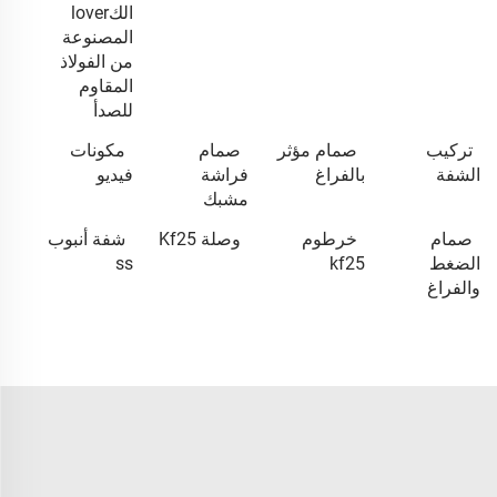
الكlover
المصنوعة
من الفولاذ
المقاوم
للصدأ
تركيب
صمام مؤثر
صمام
مكونات
الشفة
بالفراغ
فراشة
فيديو
مشبك
صمام
خرطوم
وصلة Kf25
شفة أنبوب
الضغط
kf25
ss
والفراغ