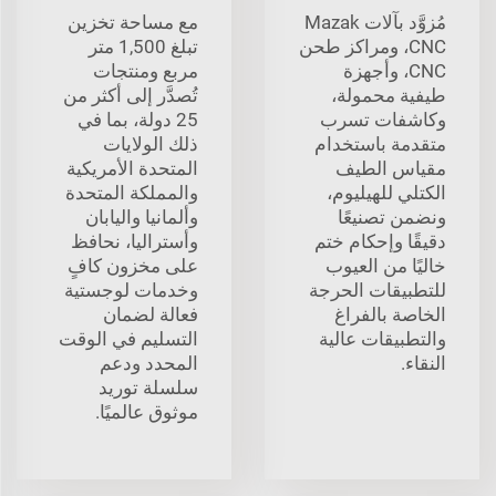
مُزوَّد بآلات Mazak
مع مساحة تخزين
CNC، ومراكز طحن
تبلغ 1,500 متر
CNC، وأجهزة
مربع ومنتجات
طيفية محمولة،
تُصدَّر إلى أكثر من
وكاشفات تسرب
25 دولة، بما في
متقدمة باستخدام
ذلك الولايات
مقياس الطيف
المتحدة الأمريكية
الكتلي للهيليوم،
والمملكة المتحدة
ونضمن تصنيعًا
وألمانيا واليابان
دقيقًا وإحكام ختم
وأستراليا، نحافظ
خاليًا من العيوب
على مخزون كافٍ
للتطبيقات الحرجة
وخدمات لوجستية
الخاصة بالفراغ
فعالة لضمان
والتطبيقات عالية
التسليم في الوقت
النقاء.
المحدد ودعم
سلسلة توريد
موثوق عالميًا.