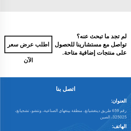
لم تجد ما تبحث عنه؟
تواصل مع مستشارينا للحصول
اطلب عرض سعر
على منتجات إضافية متاحة.
الآن
اتصل بنا
العنوان:
رقم 659 طريق دينغشيانغ، منطقة بينغهاي الصناعية، ونتشو، تشجيانغ،
325025، الصين
الهاتف: