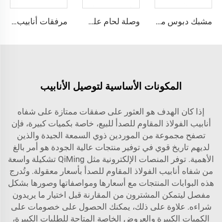
مشبك دبوس مزدوج SS304 KF مشبك دبوس مزدوج فراغي تركيب فراغ من الفولاذ المقاوم للصدأ KF/NW لأشباه الموصلات
وصلة لحام على شكل حرف T عالية الجودة لأنابيب فائقة النقاء من الفولاذ المقاوم للصدأ SS316L، وصلة لحام على شكل حرف T طويلة، وصلة لحام أوتوماتيكية مدارية UHP من الفولاذ المقاوم للصدأ
مرفقات أنابيب توصيل مركزية Coaxial عالية الجودة من الفولاذ المقاوم للصدأ SS316L، مرفقات أنابيب توصيل مركزية Coaxial فائقة النقاء (UHP)، أنابيب من الفولاذ المقاوم للصدأ بنهايات BA/EP فائقة النقاء
المكونات الأساسية لتوصيل الأنابيب
إذا كان الهدف هو العثور على صفقات ممتازة على شفاه
أنابيب الفولاذ المقاوم للصدأ للبيع، خاصة بكميات كبيرة، فإن
تصفح مجموعة من الموردين ذوي السمعة الجيدة والذين
لديهم تاريخ قوي في توفير منتجات عالية الجودة هو أمر بالغ
الأهمية. توفر المنصات الإلكترونية مثل QiMing تشكيلة واسعة
من شفاه أنابيب الفولاذ المقاوم للصدأ بأسعار معقولة. وتُدرج
هذه البوابات المنتجات مع أسعارها ومواصفاتها وصورها بشكل
مفصل ليتمكن المشترون من المقارنة قبل اختيار ما يريدون
شراءه. علاوة على ذلك، يمكنك الحصول على خصومات على
الكميات الكبيرة والعروض الخاصة المتاحة للطلبات الكبيرة،