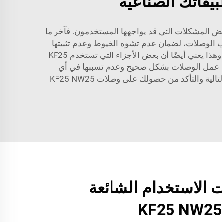
اغ KF25 NW25 رائعة إلى حد كبير، إلا أن هناك بعض المشكلات التي قد يواجهها المستخدمون. فآخر ما
يب الوصلات، لضمان عدم تشوه الخيوط وعدم تثبيتها
بشكل كافٍ. ومشكلة شائعة أخرى هي توافق المكونات. فوصلة KF25 NW25 ليست عالمية وتختلف من مصنّع إلى آخر، وهذا يعني أيضًا أن بعض الأجزاء التي تستخدم KF25
لضمان عمل الوصلات بشكل صحيح وعدم تسببها في أي
مشكلات مستقبلية، يجب صيانتها وفحصها بانتظام. يمكنك تجنب مثل هذه المشكلات الشائعة من خلال اتخاذ الخطوات التالية والتأكد من حصولك على وصلات KF25 NW25
لاستخدام الشائعة