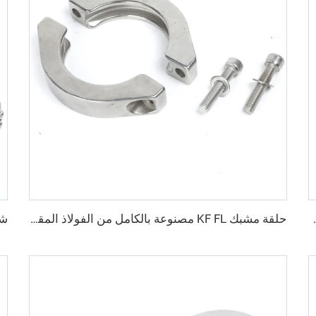
بركي عالي الجودة من الفولاذ المقاوم للصدأ من KF16 إلى KF50
حلقة مشبك KF FL مصنوعة بالكامل من الفولاذ المقاوم للصدأ SS304، قطعة تجهيز فراغية KF16/KF25/KF40/KF50، مشبك سريع عالي NW16/NW25/NW40/NW50