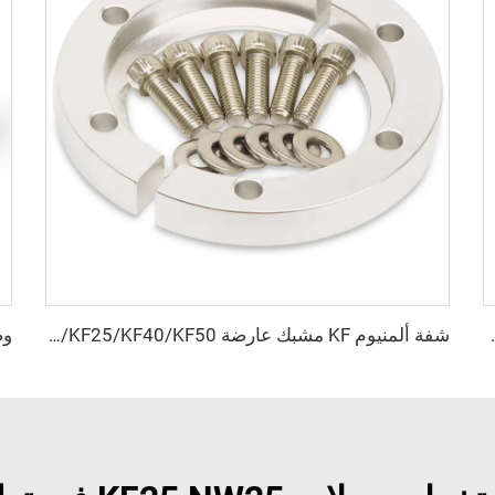
منيوم مشبك مزدوج الدبوس حلقة مركزية O-Ring متينة
شفة ألمنيوم KF مشبك عارضة KF16/KF25/KF40/KF50 تركيب مشبك فراغ عالي الجودة NW16/25/40/50 ولأوعية غرف الفراغ عالية الجهد البسيطة