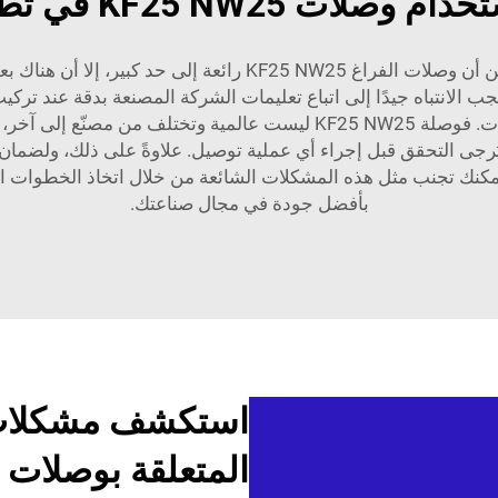
KF25  في تطبيقاتك الصناعية
سلبيات استخدام وصلات KF25 NW25، على الرغم من أن وصلات الفر
ب الانتباه جيدًا إلى اتباع تعليمات الشركة المصنعة بدقة عند ترك
 لذا يُرجى التحقق قبل إجراء أي عملية توصيل. علاوةً على ذلك، و
بأفضل جودة في مجال صناعتك.
استكشف مشكلات ا
المتعلقة بوصلات KF25 NW25