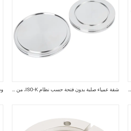
ية KF بزاوية 90 درجة NW25/NW40 من الفولاذ المقاوم للصدأ، كوعات KF16/KF25/KF40/KF50 من الفولاذ SS304 وSS316L بزاوية 90 درجة
شفة عمياء صلبة بدون فتحة حسب نظام ISO-K، من الفولاذ المقاوم للصدأ عالي الجودة، مقاسات ISO63-ISO630، قطع توصيل فراغية عالية الفراغ من الفولاذ SS304 وSS316L