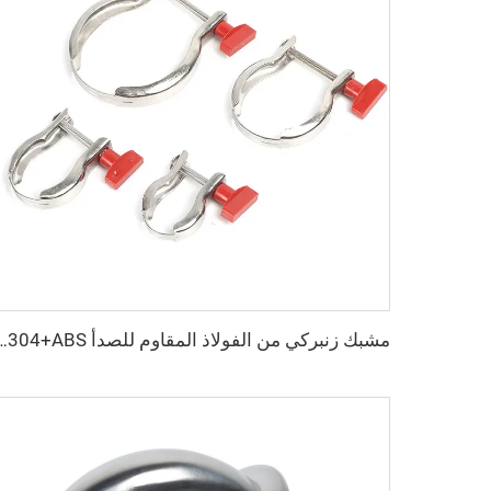
مشبك زنبركي من الفولاذ المقاوم للصدأ KF SS304+ABS مع صمولة بلاستيكية، تجهيزات فراغية NW25/NW40، مشبك زن