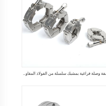
شفة وصلة فراغية بمشبك سلسلة من الفولاذ المقاوم للصدأ SS316L، KF16/KF25/KF40/KF50، مشبك فراغي من الفولاذ المقاوم للصدأ من NW16-NW50