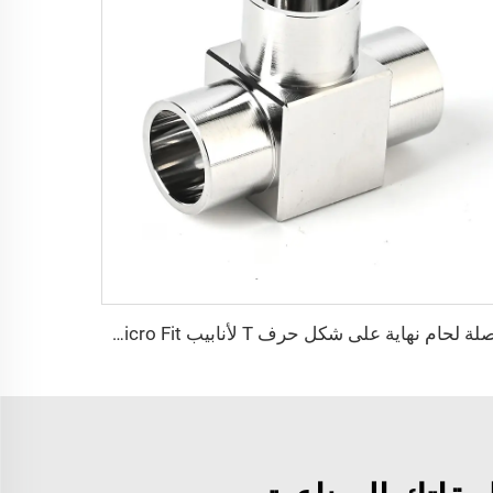
وصلة لحام نهاية على شكل حرف T لأنابيب Micro Fit عالية النقاء، وصلات لحام على شكل حرف T من الفولاذ المقاوم للصدأ فائقة النقاء، وصلات لحام دقيقة من النوع T من الفولاذ المقاوم للصدأ SS316L