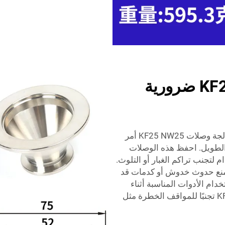
لماذا تعد وصلات KF25 NW25 ضرورية
كيفية تخزين وصلات KF25 NW25: إن تخزين ومعالجة وصلات KF25 NW25 أمر
 الطويل. احفظ هذه الوصلات
م لتجنب تراكم الغبار أو التلوث.
منع حدوث خدوش أو كدمات قد
خدام الأدوات المناسبة أثناء
تركيب أو إزالة وصلات الشفط من نوع KF25 NW25 تجنبًا للمواقف الخطرة مثل