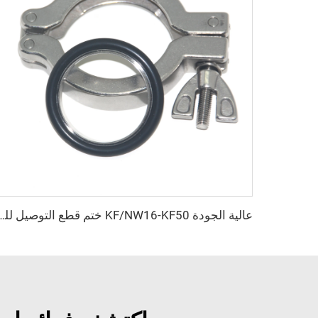
عالية الجودة KF/NW16-KF50 ختم قطع التوصيل للفراغ من الفولاذ المقاوم للصدأ SS304 والألو