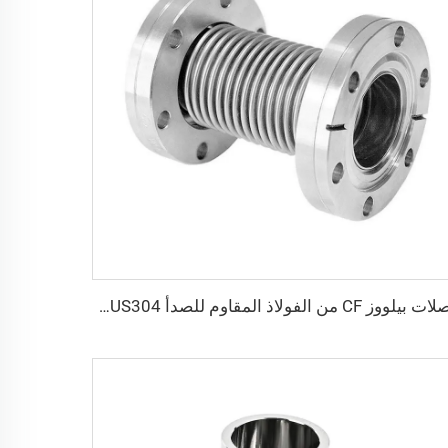
وصلات بيلووز CF من الفولاذ المقاوم للصدأ SUS304 وSUS316L مزورة، أنبوب مرن CF16/CF35/CF63، خرطوم بيلووز مرن للفراغ العالي، وصلة شفة ثابتة أو قابلة للدوران