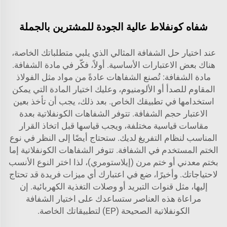
شفاه كونفلاط عالية الجودة للمشترين بالجملة
عند اختيار حل الشفافة المثالي الذي يلبي متطلباتك الخاصة،
هناك بعض الاعتبارات الأساسية. أولاً، فكّر في مادة الشفافة.
مادة الشفافة: تُصنع الشفاهات عادةً من مواد مثل الفولاذ
المقاوم للصدأ أو الألومنيوم، وعليك اختيار المادة التي يمكن
استخدامها في تطبيقك الخاص. بعد ذلك، يجب أن تأخذ بعين
الاعتبار حجم الشفافة. تتوفر الشفاهات الكونفلاتية بعدة
مقاسات قياسية مختلفة، ويجب قياسها قبل اتخاذ القرار
المناسب لنظام التفريغ لديك. ستحتاج أيضًا إلى النظر في نوع
الختم المستخدم في الشفافة. تتوفر الشفاهات الكونفلاتية إما
بختم معدني أو ختم مرن (إيلاستومري)، لذا اختر النوع الأنسب
لاحتياجاتك. وأخيرًا، ضع في اعتبارك أي ميزات فريدة قد تحتاج
إليها، مثل قنوات التبريد أو وصلات التغذية الكهربائية. إن
مراعاة هذه العناصر ستساعدك على اختيار الشفافة
الكونفلاتية الصحيحة (EP) لتطبيقاتك الخاصة.