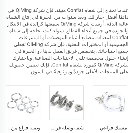
عندما تحتاج إلى شفاه Conflat متينة، فإن شركة QiMing هي
دائمًا أفضل خيار لك. وبعد سنوات من الخبرة في إنتاج الشفاه
عالية الدقة، أرست شركة QiMing سمعتها كرائدة في الابتكار
والجودة في جميع أنحاء القطاع. سواء كنت بحاجة إلى شفاه
Conflat لمعدات مصانع أشباه الموصلات أو المسرعات
الجسيمية أو المختبرات البحثية، فإن شركة QiMing تغطي
جميع احتياجاتك. يتخصص فريق العمل لدينا ذو الخبرة في
إنشاء حلول مخصصة تلبي الاحتياجات الصناعية. وباختيارك
لشركة QiMing كمورد لشفاه Conflat، فإنك تضمن حصولك
على المنتجات الأعلى جودةً وموثوقيةً في السوق.
مشبك فراغي من الألومنيوم بنقطة تثبيت واحدة، تجهيزات مواسير KF16-KF50، مشابك نقطة تثبيت واحدة NW16-NW50 للفراغ لأشباه الموصلات
شفة وصلة فراغية بمشبك سلسلة من الفولاذ المقاوم للصدأ SS316L، KF16/KF25/KF40/KF50، مشبك فراغي من الفولاذ المقاوم للصدأ من NW16-NW50
وصلة فراغ من الفولاذ المقاوم للصدأ بنظام ISO-K مع مشبك مخلب، مقاسات ISO63-ISO500، شفة من الفولاذ SS304/SS316L بنظام المشبك للمجال أشباع