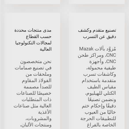
تصنيع متقدم وكشف
مدى منتجات محددة
دقيق عن التسرب
حسب القطاع
لمجالات التكنولوجيا
مُزوَّد بآلات Mazak
العالية
CNC، ومراكز طحن
CNC، وأجهزة
نحن متخصصون
طيفية محمولة،
في تصنيع صمامات
وكاشفات تسرب
وملحقات من
متقدمة باستخدام
الفولاذ المقاوم
مقياس الطيف
للصدأ مصممة
الكتلي للهيليوم،
خصيصًا للصناعات
ونضمن تصنيعًا
ذات المتطلبات
دقيقًا وإحكام ختم
العالية مثل صناعات
خاليًا من العيوب
الأغذية
للتطبيقات الحرجة
والمشروبات،
الخاصة بالفراغ
ومنتجات الألبان،