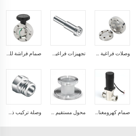
وصلات فراغية من الفولاذ المقاوم للصدأ CF16-CF350، وصلات ثابتة SS304 SS316L، شفاه فراغية ذات ثقوب عابرة/خيوط مترية/خيوط UNC
تجهيزات فراغية عالية الفولاذ المقاوم للصدأ طويلة وقصيرة مع غدة من النوع QCR-VCR ذات الوجه المعدني 1/8"-1" تلدين لامع/تلميع كهربائي
صمام فراشة للفراغ العالي CF35 من الفولاذ المقاوم للصدأ SS316L وSS304، صمام فراشة يعمل يدويًا مع لوحة دوارة وختم FKM، صمام فراشة للفراغ عالي الجودة
صمام كهرومغناطيسي يدوي من الفولاذ المقاوم للصدأ SS304/SS316L KF16/KF25/KF40/KF50 للغاز والطاقة الكهربائية، صمام زاوية مستقيمة للفراغ بمقاسات NW16/NW25/NW40/NW50
محول مستقيم ISO-K ISO80xISO63-ISO160xISO100 من الفولاذ المقاوم للصدأ SS304/SS316L، وصلة تفريغ عالية الجودة لقطاع أشباه الموصلات
وصلة تركيب ذكر تدفق عالي من الفولاذ المقاوم للصدأ عالي النقاء SS316L (QCR) بتصميم BA/EP، وصلة تركيب ذات وجه معدني محكم الإغلاق، تدفق عالي الجودة