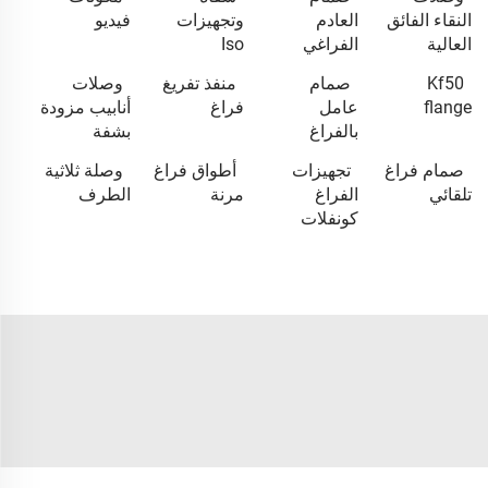
النقاء الفائق
العادم
وتجهيزات
فيديو
العالية
الفراغي
Iso
Kf50
صمام
منفذ تفريغ
وصلات
flange
عامل
فراغ
أنابيب مزودة
بالفراغ
بشفة
صمام فراغ
تجهيزات
أطواق فراغ
وصلة ثلاثية
تلقائي
الفراغ
مرنة
الطرف
كونفلات