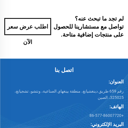
لم تجد ما تبحث عنه؟
تواصل مع مستشارينا للحصول
اطلب عرض سعر
على منتجات إضافية متاحة.
الآن
اتصل بنا
العنوان:
رقم 659 طريق دينغشيانغ، منطقة بينغهاي الصناعية، ونتشو، تشجيانغ،
325025، الصين
الهاتف:
+86-577-86007720
البريد الإلكتروني: