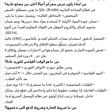
س: لماذا يكون عرض سعركم أحيانًا أعلى من مصانع عادية؟ 
في قطاع الصناعة الجانبية (B-side)، غالبًا ما يعني مصطلح «السعر 
المنخفض» «المخاطر العالية». ويشمل سعرنا ما يلي: 
• ضمان جودة المواد الأولية: لا تُستخدم مواد معاد تدويرها؛ ويتم ضمان 
محتوى النيكل والكروم المؤهل في الفولاذ المقاوم للصدأ من النوع 
SS316L. 
• التشغيل الدقيق: استخدام معدات التحكم العددي بالحاسوب (CNC) عالية 
الدقة لضمان تسطّح سطح الإغلاق والانحرافات المسموحة. 
• فحص الجودة الصارم: يخضع كل صمام هوائي لاختبارات تشغيل وإغلاق لا 
تقل عن ٥٠ دورة قبل التسليم. 
س: ما هو الوقت القياسي للتوريد عادةً؟ 
ونحن نطبّق نموذج «التوافر الفوري + التخصيص»: 
• البنود القياسية / المتوفرة في المخزون: يتم الشحن خلال ١–٣ أيام عمل 
بعد تأكيد الطلب. 
• الطلبات المخصصة / الكبيرة: عادةً ما تستغرق ١٥–٢٥ يوم عمل. 
• الطلبات العاجلة: إذا توقفت خطوط إنتاجكم واحتاجتم إلى قطع غيار بشكل 
عاجل، فيمكننا ترتيب إنتاج أولوي عبر نظام التوصيل السريع لدينا. 
القناة. 
س: ما شروط التجارة وشروط الدفع التي تدعمونها؟ 