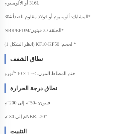
316L أو الألومنيوم
*
المشابك: ألومنيوم أو فولاذ مقاوم للصدأ 304
*
الحلقة O: فيتون/NBR/EPDM
*
الحجم: KF10-KF50 (انظر الشكل 1)
نطاق الشغف
-8
ختم المطاط المرن: >= 1 × 10
تورو
نطاق درجة الحرارة
فيتون: -50°م إلى 200°م
NBR: -20°م إلى 80°م
التثبيت