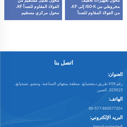
محول تجهيزات تخفيف
محول تقليل مستقيم من
مخروطي من ISO-K إلى KF،
الفولاذ المقاوم للصدأ KF،
من الفولاذ المقاوم للصدأ
محول مركزي مستقيم
SS304/SS316L، مخفض من
للصناعات شبه الموصلة من
NW16 إلى 50، شفة
الفولاذ SS304 وSS316L،
إكسسوارات من الفولاذ
قطعة تجهيز أنابيب فراغية
المقاوم للصدأ ISO63-160
عالية
اتصل بنا
العنوان:
رقم 659 طريق دينغشيانغ، منطقة بينغهاي الصناعية، ونتشو، تشجيانغ،
325025، الصين
الهاتف:
+86-577-86007720
البريد الإلكتروني:
[email protected]