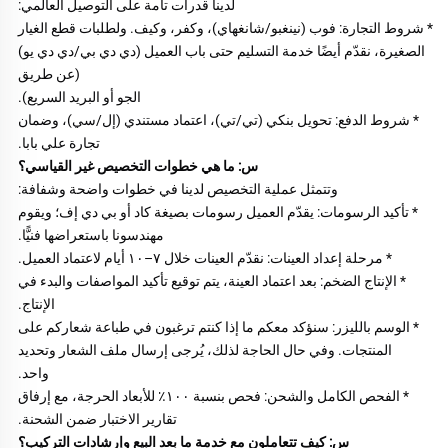
لدينا قدرات تامة على التوصيل العالمي: 
* شروط التجارة: فوب (نينغبو/شانغهاي)، وكفر، وكيف. ولطلبات قطع الغيار 
الصغيرة، نقدّم أيضًا خدمة التسليم حتى باب العميل (دي دي بي/دي دي يو) 
(عن طريق 
الجو أو البريد السريع). 
* شروط الدفع: تحويل بنكي (تي/تي)، اعتماد مستندي (إل/سي)، وضمان 
تجارة علي بابا. 
س: ما هي خطوات التخصيص غير القياسي؟ 
وتتمثل عملية التخصيص لدينا في خطوات واضحة وشفافة: 
* تأكيد الرسومات: يقدّم العميل رسومات بصيغة كاد أو بي دي إف؛ ويقوم 
مهندسونا باستعراضها فنيًّا. 
* مرحلة إعداد العينات: نقدّم العينات خلال ٧–١٠ أيام لاعتماد العميل. 
* الإنتاج الضخم: بعد اعتماد العينة، يتم توقيع تأكيد المواصفات والبدء في 
الإنتاج. 
* الوسم بالليزر: سنؤكد معكم ما إذا كنتم ترغبون في طباعة شعاركم على 
المنتجات. وفي حال الحاجة لذلك، يُرجى إرسال ملف الشعار وتحديد 
واحد. 
* الفحص الكامل والشحن: فحص بنسبة ١٠٠٪ للأبعاد الحرجة، مع إرفاق 
تقارير الاختبار ضمن الشحنة. 
س: كيف تتعاملون مع خدمة ما بعد البيع وإرشادات التركيب؟ 