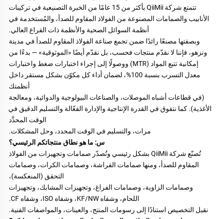
تتمتع شركة QiiMii بأكثر من 15 عامًا من الخبرة التصنيعية في تركيبات 
الأنابيب والصمامات المصنوعة من الفولاذ المقاوم للصدأ، والمُستخدمة في 
أنظمة السوائل الصحية والأنظمة ذات الفراغ العالي. 
وبصفتها مصنعًا رائدًا ضمن تجمع صناعة الفولاذ المقاوم للصدأ في مدينة 
ونزهو، فإننا لا نقدّم منتجات فحسب، بل نقدّم أيضًا «الموثوقية» — بدءًا من 
إمكانية تتبع المواد (MTR) ووصولًا إلى إجراء اختبارات ضغط واختبارات 
معدل التسرب بنسبة 100%، لضمان أداء كل مكوّن بشكل مستقر داخل 
أنظمتك 
(في قطاعات أشباه الموصلات، والصناعات البيولوجية والدوائية، ومعالجة 
الأغذية). كما نتفوق في القدرة الإنتاجية والإدارة الفعّالة والتسليم الدقيق في 
الوقت المحدَّد 
مرات، والتسليم في الوقت المحدد، وحل المشكلات. 
س: ما هو نطاق منتجاتكم الرئيسي؟ 
تُصنّع شركة QiiMii بشكل رئيسي وتُصدّر صمامات وتجهيزات من الفولاذ 
المقاوم للصدأ، ومنها صمامات الفراشة، وصمامات الكرات، وصمامات 
التحقق (المنعكسة)، 
وصمامات الزاوية، وصمامات الفراغ، وتجهيزات المشابك، وتجهيزات 
اللحام، وشفاه KF/NW، وشفاه ISO، وشفاه CF. 
نقبل التخصيص استنادًا إلى رسومات المنتج، والعينات، والمواصفات الفنية. 