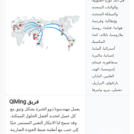
في ذلك كوريا الجنوبية، 
والولايات المتحدة، 
والمملكة المتحدة، 
وإيطاليا، وفرنسا، 
هولندا، فنلندا، روسيا، 
بيلاروسيا، تايلاند، كندا، 
المكسيك 
أستراليا، ألمانيا، 
إسبانيا، ماليزيا، 
سنغافورة، فيتنام، 
إندونيسيا، 
الهند، 
الفلبين، اليابان، 
باراغواي، البرازيل، 
تشيلي، بيرو، وغيرها. 
فريق QiMing
يعمل مهندسونا ذوو الخبرة بشكل وثيق مع 
كل عميل لتحديد أفضل الحلول الممكنة. 
وقد سمح لنا الابتكار التقني المستمر جنبًا 
إلى جنب مع أنظمة ضبط الجودة الصارمة 