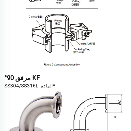
KF مرفق 90°
*المادة: SS304/SS316L