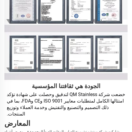
الجودة هي ثقافتنا المؤسسية
خضعت شركة QM Stainless لتدقيق وحصلت على شهادة تؤكد 
امتثالها الكامل لمتطلبات معايير ISO 9001 وCE وFDA، بما في 
ذلك التصميم والتصنيع والتفتيش وخدمة العملاء وتوزيع 
المنتجات. 
المعارض
شاركت شركة وينتشو تشيمينغ للصلب المقاوم للصدأ المحدودة في معرض أشباه