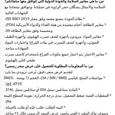
س: ما هي معايير السلامة والجودة الدولية التي تتوافق معها منتجاتكم؟ 
السلامة والامتثال يشكّلان حجر الزاوية في عملياتنا. وتتوافق منتجاتنا مع 
الشهادات التالية: 
* نظام الجودة: مصنع معتمد وفق معيار ISO 9001:2015. 
* معايير النظافة: أختام معتمدة من هيئة الغذاء والدواء الأمريكية (FDA)، 
ومصممة وفق معايير النظافة 3A. 
* معايير المواد: مزودون بأجهزة كشف تسرب الهيليوم، وأجهزة الطيف 
الضوئي، وأجهزة كشف التسرب في بيئات الفراغ؛ واختبارات المواد 
الشهادات متاحة. 
* معايير الاختبار: يتم اختبار جميع مكونات الفراغ باستخدام كاشف تسرب 
طيفي كتلي بالهيليوم. 
س: ما المعلومات المطلوبة للحصول على عرض سعر رسمي؟ 
لتقديم عرض سعر دقيق، يُرجى تزويدي بما يلي: 
* مواصفات المنتج: قياسي (3A / DIN / SMS)، الحجم (1 بوصة، DN25، 
KF25، إلخ). 
* المادة: ستانلس ستيل 304 أو ستانلس ستيل 316L. 
* المعطيات الفنية: ضغط التشغيل، مدى درجة الحرارة، نعومة السطح (قيمة 
Ra). 
* كمية الطلب: طلب عيّنة أو طلب بالجملة. 
وسوف نؤكد المقترح الفني ونُصدِر عرض السعر الرسمي خلال ٢٤ ساعة. 