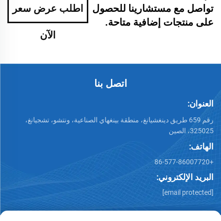
تواصل مع مستشارينا للحصول
اطلب عرض سعر
على منتجات إضافية متاحة.
الآن
اتصل بنا
العنوان:
رقم 659 طريق دينغشيانغ، منطقة بينغهاي الصناعية، ونتشو، تشجيانغ،
325025، الصين
الهاتف:
+86-577-86007720
البريد الإلكتروني:
[email protected]