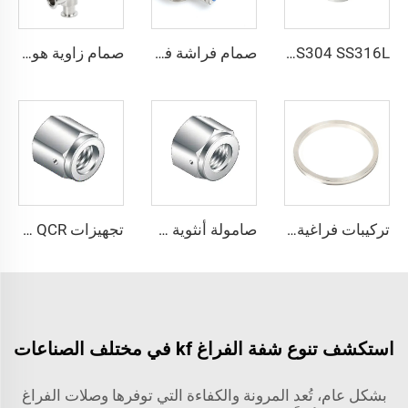
SS304 SS316L فولاذ مقاوم للصدأ ثلاثي الاتجاه متساوي الشُعب من نوع CF قابل للدوران CF16-CF100 فراغ عالي بثقوب عابرة 3/4"-4" تركيبة شفة عالية الجودة قابلة للدوران/ثابتة محول على شكل حرف T ثلاثي الاتجاه
صمام فراشة فراغي من الفولاذ المقاوم للصدأ SS304 وSS316L مع ختم FKM، نوع KF25/KF40/KF50 مع شفة، مشغل يدوي أو كهربائي، مقاس NW25/40
صمام زاوية هوائي كهربائي بنوع L للفراغ KF مع وصلة لحام/مطوية ختم محكم NC بمقاسات NW16-NW50، صفيحة إغلاق من الفولاذ المقاوم للصدأ SS304 SS316L، KF16-KF50
تركيبات فراغية من الفولاذ المقاوم للصدأ SS304 KF، حلقة توسيط محبوسة NW25/NW40، حلقة توسيط محبوسة من الفولاذ المقاوم للصدأ KF16/KF25/KF40
صامولة أنثوية عالية النقاء من الفولاذ المقاوم للصدأ، تجهيزات فراغية QCR VCR من نوع SS316L، صامولة أنثوية مع منفذ اختبار التسرب BA/EP
تجهيزات QCR أنثوية من الفولاذ المقاوم للصدأ بتدفق عالٍ، تجهيزات فراغية VCR عالية النقاء من نوع SS316L، صامولة أنثوية مع منفذ اختبار التسرب BA/EP
استكشف تنوع شفة الفراغ kf في مختلف الصناعات
بشكل عام، تُعد المرونة والكفاءة التي توفرها وصلات الفراغ