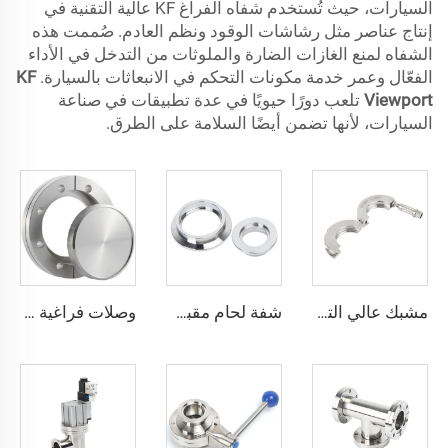
السيارات، حيث تُستخدم شفاه الفراغ KF عالية التقنية في
إنتاج عناصر مثل رشاشات الوقود ونظم العادم. صُممت هذه
الشفاه لمنع الغازات الضارة والملوثات من التدخل في الأداء
الفعّال وعمر خدمة مكونات التحكم في الانبعاثات بالسيارة.
KF
Viewport
تلعب دورًا حيويًا في عدة تطبيقات في صناعة
السيارات، لأنها تضمن أيضًا السلامة على الطرق.
مشبك عالي التوتر من الفولاذ المقاوم للصدأ SS304، من NW16-NW50، مشبك قابل للقفل من الفولاذ المقاوم للصدأ عالي الجودة KF/NW، من KF16/KF50، وصلة أنابيب فراغية
شفة لحام مقبس SS304 /316L، شفة سريعة NW/KF، من الفولاذ المقاوم للصدأ KF10-KF63، تركيبات فراغية عالية الجودة NW10-NW63
وصلات فراغية دوارة من الفولاذ المقاوم للصدأ عالية الجودة CF16-CF350 SS304 SS316L، وصلات دوارة ذات ثقوب عابرة/خيوط مترية/خيوط UNC