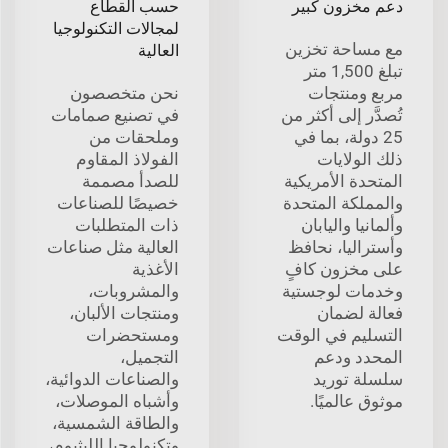
دعم مخزون كبير
حسب القطاع
لمجالات التكنولوجيا
مع مساحة تخزين
العالية
تبلغ 1,500 متر
مربع ومنتجات
نحن متخصصون
تُصدَّر إلى أكثر من
في تصنيع صمامات
25 دولة، بما في
وملحقات من
ذلك الولايات
الفولاذ المقاوم
المتحدة الأمريكية
للصدأ مصممة
والمملكة المتحدة
خصيصًا للصناعات
وألمانيا واليابان
ذات المتطلبات
وأستراليا، نحافظ
العالية مثل صناعات
على مخزون كافٍ
الأغذية
وخدمات لوجستية
والمشروبات،
فعالة لضمان
ومنتجات الألبان،
التسليم في الوقت
ومستحضرات
المحدد ودعم
التجميل،
سلسلة توريد
والصناعات الدوائية،
موثوق عالميًا.
وأشباه الموصلات،
والطاقة الشمسية،
وتكنولوجيا الليثيوم،