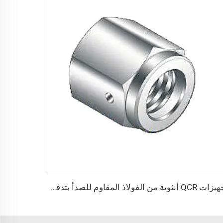
تجهيزات QCR أنثوية من الفولاذ المقاوم للصدأ بتدفق عالٍ، تجهيزات فراغية VCR عالية النقاء من نوع SS316L، صامولة أنثوية مع منفذ اختبار التسرب BA/EP