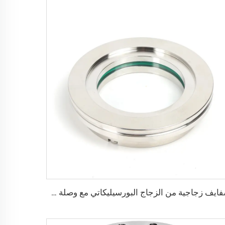
شفايف زجاجية من الزجاج البورسيليكاتي مع وصلة ISO-K من الفولاذ المقاوم للصدأ SS304 وSS316L، نوافذ رؤية للتفريغ بمقاس ISO63-ISO200 (NW63-NW200)، وصلة كبس للتفريغ