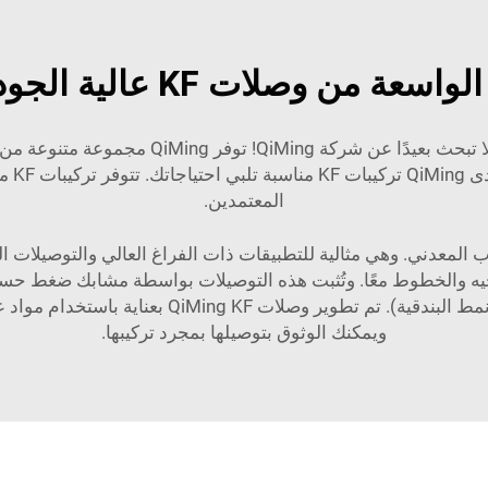
KF عالية الجودة للمشترين بالجملة
المعتمدين.
صغير وKF-متوسط) مع تحديد مركزي (مخالب على نمط ا
ويمكنك الوثوق بتوصيلها بمجرد تركيبها.