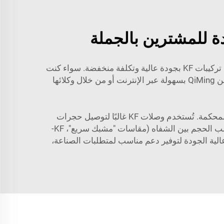
تبحث عن تركيبات KF بأسعار معقولة وبجودة عالية؟ لا تبحث بعيدًا عن شركة QiMing! توفر QiMing مجموعة متنوعة من تركيبات KF بجودة عالية وتكلفة منخفضة. سواء كنت
شركة صغيرة أو مؤسسة ذات مواقع متعددة، فإن لدى QiMing تركيبات KF مناسبة تلبي احتياجاتك. تتوفر تركيبات KF من QiMing بسهولة عبر الإنترنت أو من خلال وكلائها
تُعد شفة KF مناسبة لتوصيل أنبوب الفراغ أو الأنبوب المعدني. وهي مثالية للتطبيقات ذات الفراغ العالي والتوصيلات المحكمة. تُستخدم وصلات KF غالبًا لتوصيل حجرات
الفراغ، والمخازن الباردة، والمضخات، وأنابيب التوجيه والخطوط معًا. وتُثبت هذه التوصيلات بواسطة مشابك ضغط حسب الحجم بين الشفاه (مقاسات "مشبك سريع"، KF-
لبندقية). تم تطوير وصلات QiMing KF بعناية باستخدام مواد عالية الجودة لتوفير دعم مناسب لمتطلبات الصناعة،