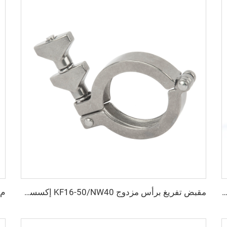
 من الفولاذ المقاوم للصدأ SS304/SS316L مع ختم FKM، جسم KF16-KF50، صمام اتجاه واحد سريع بشفاعة NW16-NW50
مقبض تفريغ برأس مزدوج KF16-50/NW40 إكسسوارات أشباه الموصلات مشبك تحرير سريع تركيبات من الفولاذ المقاوم للصدأ SS304/SS316L