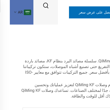
صل على عرض سعر
AR
عندما يتعلق الأمر بالعمليات الصناعية، فإن استخدام التركيبات المثالية يمكن أن يحدث فرقاً كبيراً. وهنا تأتي أهمية شركة QiMing. سلسلة مصائد البرد بنظام KF، مصائد باردة
 لإكمال نظامك. من أنظمة التفريغ حتى تصنيع أشباه الموصلات، ستكون تركيباتنا
مناسبة بالتأكيد لاحتياجاتك. تتوفر أيضًا الشفاه والأمشاط والمحولات لتتناسب مع أي أنبوب. تركيبات KF متينة. أعلى جودة بأفضل سعر. جميع التركيبات تتوافق مع معايير ISO-
تُستخدم وصلات KF في العديد من تطبيقات التصميم، وهي طريقة سهلة وفعالة ومثبتة لتوصيل المعدات المعالجة. استخدم وصلات QiMing KF لتعزيز عملياتك وتحسين
عملياتك. تتميز هذه الوصلات بقدرتها على تحمل درجات الحرارة العالية والتطبيقات الحمضية والضغط، مما يجعلها مناسبة جدًا لمختلف الصناعات. تساعدك وصلات QiMing KF
اك أقل للوقت والطاقة.