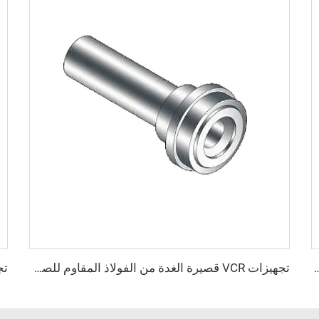
 مع فلنج CF من الفولاذ المقاوم للصدأ SS304 صمامات فراغ CF35/CF50 تشغيل سلس
تجهيزات VCR قصيرة الغدة من الفولاذ المقاوم للصدأ SS316L بنقاء عالي جدًا، تجهيزات QCR من الفولاذ المقاوم للصدأ، ختم BA/EP