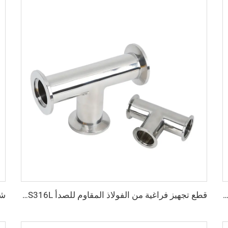
ختم دوّار O-Ring، من الفولاذ المقاوم للصدأ SS304 وSS316L والألومنيوم (FKM/EPDM/NBR)، حلقة غسالة فراغية KF/NW، تجهيزات من KF10 إلى KF50 لأشباه الموصلات
قطع تجهيز فراغية من الفولاذ المقاوم للصدأ SS304/SS316L، نوع ثلاثي الاتجاه NW/KF، شفاطات T متساوية من الفولاذ المقاوم للصدأ NW16-NW50، KF16/KF25/KF40، للصناعات شبه الموصلة