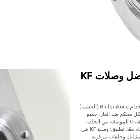
اعرف أين يمكنك شراء أفضل وصلات KF
كيف تعمل وصلات KF؟ يتم إغلاق وحدات KF باستخدام Bluftpakung (الحشية)
كل محكم ضد الغاز. جميع
المنتجات كما في الصورة! يتم الإغلاق من خلال حلقة O الموضعَة بين الحلقة
المركزية والمشبك، والذي يحافظ على تثبيت الشفاه معًا. تطبيق: وصلة KF هي
 مشابك وحلقات مركزية