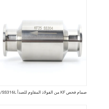
صمام فحص KF