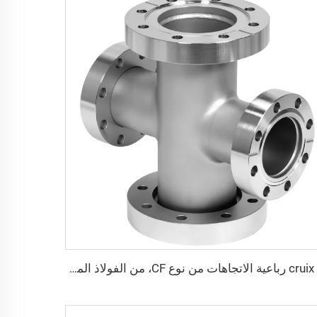
م cruix رباعية الاتجاهات من نوع CF، من الفولاذ المقاوم للصدأ، قابلة للدوران CF16-CF100، تجهيزات فراغ عالية قابلة للدوران/الثبات، من الفولاذ المقاوم للصدأ SS304 وSS316L، شفة بثقوب عابرة، 3/4"-4"، م cruciform عالية الجودة