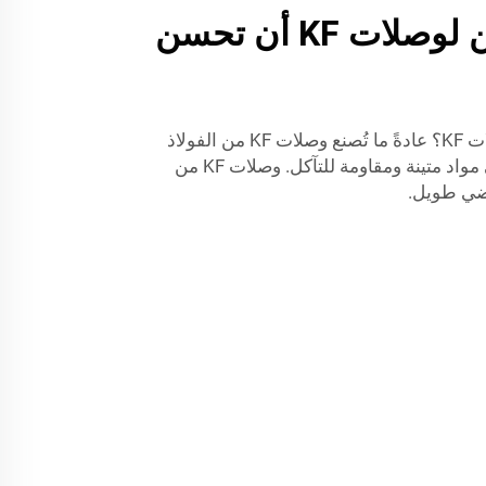
اكتشف كيف يمكن لوصلات KF أن تحسن
ما هي المواد التي تُصنع منها وصلات KF؟ عادةً ما تُصنع وصلات KF من الفولاذ
المقاوم للصدأ أو الألومنيوم، وهي مواد متينة ومقاومة للتآكل. وصلات KF من