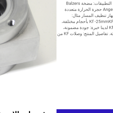
وحشوات. أحجام الواجهة المتوفرة: 10DEL متري. التطبيقات: مضخة Balzers
Ange1rotor Optran Georgia Pacific Century Sigma حجرة الحرارة متعددة
ع سلسلة e 7500 رأس الطارد الدوّار svg جهاز تنظيف المسار مثال:
MKS/90D9012 SEE09 مزايا المنتجات: Kf -25mmKF-40mm بأحجام مختلفة،
تتراوح من KF-16 إلى KF-50 بأنواع مختلفة Kfg125 لدينا خبرة: جودة مضمونة،
حيث تخضع جميع المنتجات لفحص دقيق قبل التعبئة. تفاصيل المنتج: وصلات KF من