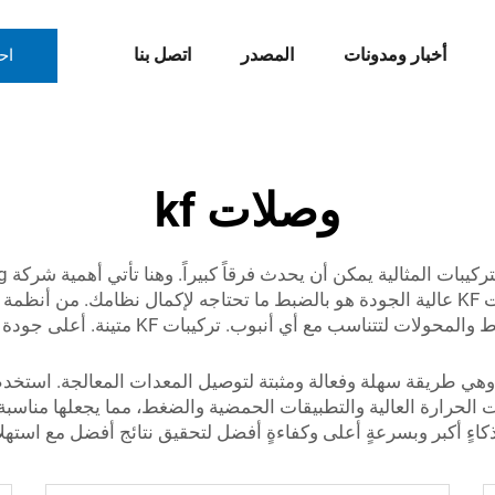
أخبار ومدونات
المصدر
اتصل بنا
اح
وصلات kf
من الفولاذ المقاوم للصدأ. إن خطنا الواسع من تركيبات KF عالية الجودة هو بالضبط ما تحتاجه
اءٍ أكبر وبسرعةٍ أعلى وكفاءةٍ أفضل لتحقيق نتائج أفضل مع استهل