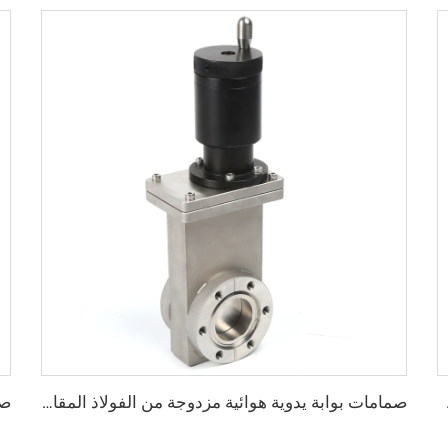
بتة محول على شكل حرف T ثلاثي الاتجاه
صمامات بوابة يدوية هوائية مزدوجة من الفولاذ المقاوم للصدأ SS304 عالية الجودة KF25 KF50 CF25 CF50 للفراغ العالي