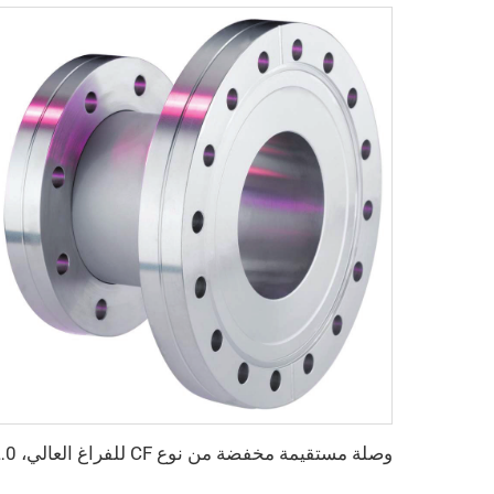
وصلة مستقيمة مخفضة من نوع CF للفراغ العالي، CF35xCF36-CF160xCF100، ثابتة و