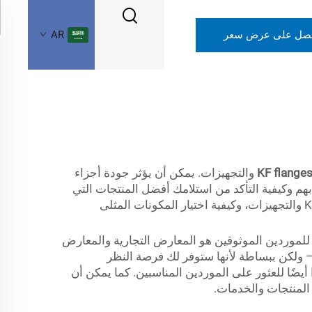
صل على عرض سعر
AR
KF flange
والتجهيزات. يمكن أن يؤثر جودة أجزاء
هم وكيفية التأكد من استلامك أفضل المنتجات التي
تلبي متطلباتك. في هذه المقالة، سنناقش الأماكن التي ينبغي أن تبحث فيها عند البحث عن موردين مُحترمين لـ KF flanges والتجهيزات، وكيفية اختيار المكونات المثلى
ة. ومصدر آخر جيد للموردين الموثوقين هو المعارض التجارية والمعارض
 ولكن ببساطة لأنها ستوفر لك فرصة النظر
أيضًا للعثور على الموردين المناسبين. كما يمكن أن
المنتجات والخدمات.