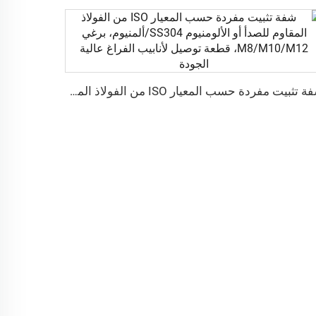
شفة تثبيت مفردة حسب المعيار ISO من الفولاذ المقاوم للصدأ أو الألومنيوم SS304/ألمنيوم، برغي M8/M10/M12، قطعة توصيل لأنابيب الفراغ عالية الجودة