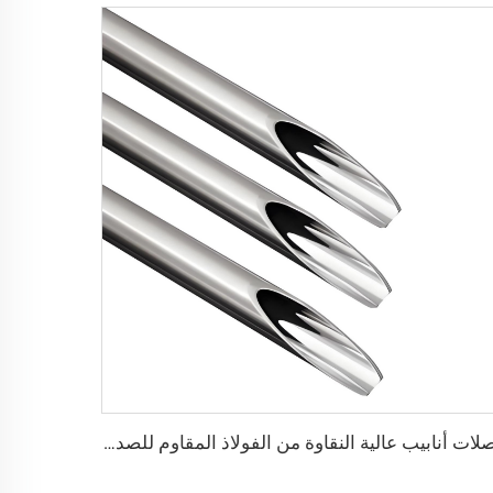
وصلات أنابيب عالية النقاوة من الفولاذ المقاوم للصدأ SS316L، أنابيب لحام من الفولاذ المقاوم للصدأ، أنابيب عالية الجودة وفائقة النقاوة (UHP) من الدرجة BA أو EP للصناعات شبه الموصلة