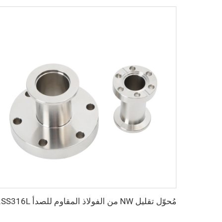
مُحوّل تقليل NW من الف