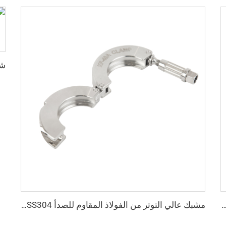
ولاذ المقاوم للصدأ SS304/SS316L، وصلات مواسير فراغية، مخفض شفة من CF إلى KF لتطبيقات أشباه الموصلات
مشبك عالي التوتر من الفولاذ المقاوم للصدأ SS304، من NW16-NW50، مشبك قابل للقفل من الفولاذ المقاوم للصدأ عالي الجودة KF/NW، من KF16/KF50، وصلة أنابيب فراغية