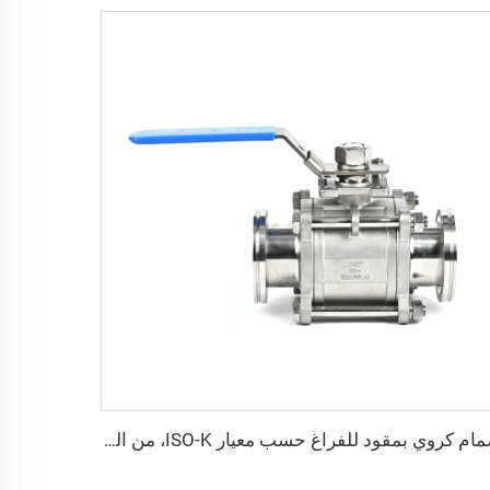
صمام كروي بمقود للفراغ حسب معيار ISO-K، من الفولاذ المقاوم للصدأ SS304 وSS316L، صمام كروي ثلاثي القطع قطره NW63/NW80/NW100، بمنصة ISO63-ISO100