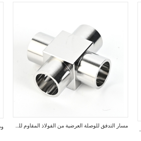
مسار التدفق للوصلة العرضية من الفولاذ المقاوم للصدأ SS316L، تجهيزات لحام بنقاء عالي جدًا لتوفير وصلات لحام دقيقة ناعمة، تجهيزات لحام من الفولاذ المقاوم للصدأ بنقاء عالي جدًا
قابلة للدوران، من الفولاذ المقاوم للصدأ SS304 وSS316L، تجهيزات بثقوب عابرة، شفة 1/2"-10"