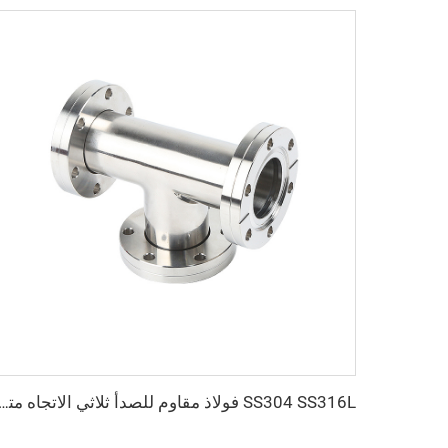
SS304 SS316L فولاذ مقاوم للصدأ ثلاثي الاتجاه متساوي الشُعب من نوع CF قابل للدوران CF16-CF100 فراغ عالي بثقوب عابرة 3/4"-4" تركيبة شفة عالية الجودة قابلة للدوران/ثا