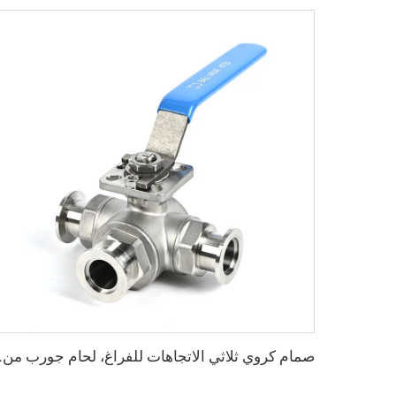
صمام كروي ثلاثي الاتجاهات للفراغ، لحام جورب من ا