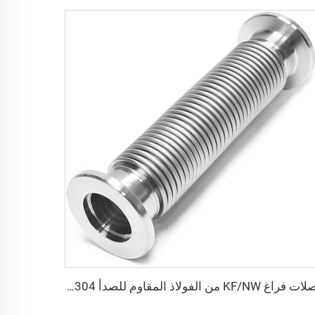
وصلات فراغ KF/NW من الفولاذ المقاوم للصدأ SS304 وSS316L، خرطوم مموج مرن KF16-KF100، أنبوب بيلووز مزور من الفولاذ المقاوم للصدأ، أنبوب لولبي قابل للثني، الطول L يمكن تخصيصه