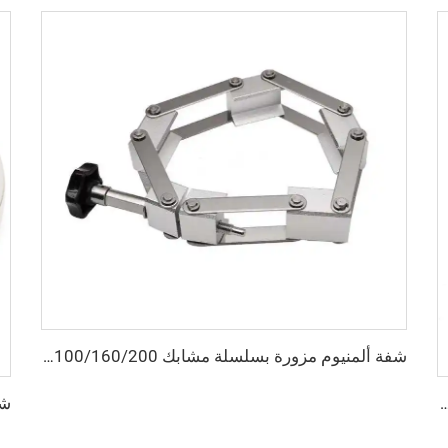
شفة ألمنيوم مزورة بسلسلة مشابك NW80/100/160/200 مشبك فراغ عالي الجودة شفة أنابيب متكتلة KF80/KF100/KF160/KF200
لفولاذ المقاوم للصدأ SS304/SS316L، شفة فولاذية ISO63-ISO100، منصة عالية، صمام كروي عالي الجودة ثلاثي الاتجاهات NW63/NW80/NW100