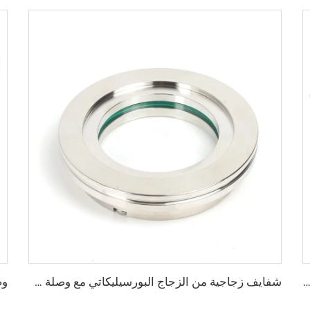
ية KF بزاوية 90 درجة NW25/NW40 من الفولاذ المقاوم للصدأ، كوعات KF16/KF25/KF40/KF50 من الفولاذ SS304 وSS316L بزاوية 90 درجة
شفايف زجاجية من الزجاج البورسيليكاتي مع وصلة ISO-K من الفولاذ المقاوم للصدأ SS304 وSS316L، نوافذ رؤية للتفريغ بمقاس ISO63-ISO200 (NW63-NW200)، وصلة كبس للتفريغ