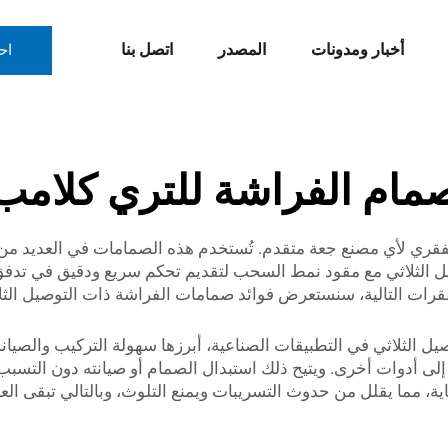
أخبار ومدونات
المصدر
اتصل بنا
اح
مام الفراشة للتري كلامب
لفقري لأي مصنع جعة متقدم. تُستخدم هذه الصمامات في العديد من
لتوصيل الثلاثي مع مقود نمط السحب لتقديم تحكم سريع ودقيق في 
الفقرات التالية، سنستعرض فوائد صمامات الفراشة ذات التوصيل الثلا
 الثلاثي في التطبيقات الصناعية، أبرزها سهولة التركيب والصيانة
ى أدوات أخرى. ويتيح ذلك استبدال الصمام أو صيانته دون التسبب ف
ية، مما يقلل من حدوث التسريبات ويمنع التلوث، وبالتالي تبقى العم