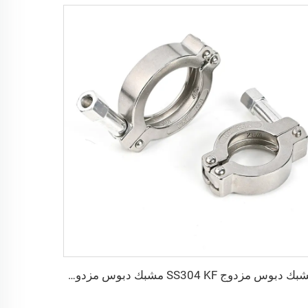
مشبك دبوس مزدوج SS304 KF مشبك دبوس مزدوج فراغي تركيب فراغ من الفولاذ المقاوم للصدأ KF/NW لأشباه الموصلات