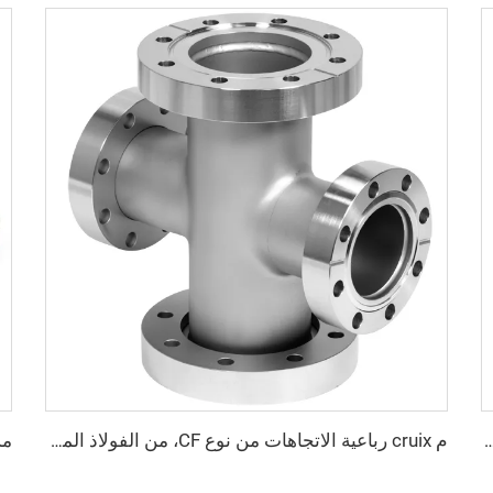
SS304 SS316L KF16/KF25/KF4، حجم قابل للتخصيص L=40/60/80/100 مم، تركيبات أنابيب فراغية عالية الجودة، شفاه NW25/40
م cruix رباعية الاتجاهات من نوع CF، من الفولاذ المقاوم للصدأ، قابلة للدوران CF16-CF100، تجهيزات فراغ عالية قابلة للدوران/الثبات، من الفولاذ المقاوم للصدأ SS304 وSS316L، شفة بثقوب عابرة، 3/4"-4"، م cruciform عالية الجودة