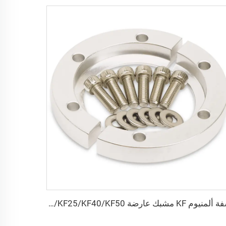
شفة ألمنيوم KF مشبك عارضة KF16/KF25/KF40/KF50 تركيب مشبك فراغ عالي الجودة NW16/25/40/50 ولأوعية غرف الفراغ عالية الجهد البسيطة