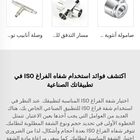
صامولة أنثوية عالية النقاء من الفولاذ المقاوم للصدأ، تجهيزات فراغية QCR VCR من نوع SS316L، صامولة أنثوية مع منفذ اختبار التسرب BA/EP
مسار التدفق للوصلة العرضية من الفولاذ المقاوم للصدأ SS316L، تجهيزات لحام بنقاء عالي جدًا لتوفير وصلات لحام دقيقة ناعمة، تجهيزات لحام من الفولاذ المقاوم للصدأ بنقاء عالي جدًا
وصلة أنابيب توصيل مركزية Coaxial على شكل حرف T فائقة النقاء من الفولاذ المقاوم للصدأ SS316L، وصلة توصيل مركزية Coaxial من الفولاذ المقاوم للصدأ، أنابيب عالية الجودة فائقة النقاء (UHP) بنهايات BA/EP
اكتشف فوائد استخدام شفاه الفراغ ISO في
تطبيقاتك الصناعية
اختيار شفة الفراغ ISO المناسبة لتطبيقك. عند النظر في
استخدام شفة فراغ ISO للتطبيق الصناعي الخاص بك، هناك
العديد من العوامل التي يجب أخذها بعين الاعتبار. تتمثل
الخطوة الأولى في تحديد حجم ونوع الشفة المطلوبة لنظامك.
تتوفر شفاه الفراغ ISO بعدة أحجام وأشكال، لذا من الضروري
اختيار الشفة المناسبة لنظامك. كما ينبغي مراعاة مادة الشفة