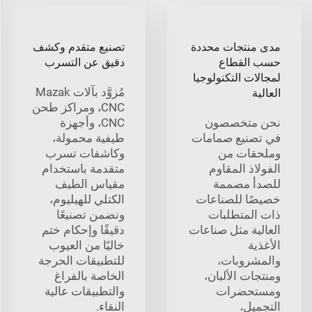
مدى منتجات محددة
تصنيع متقدم وكشف
حسب القطاع
دقيق عن التسرب
لمجالات التكنولوجيا
مُزوَّد بآلات Mazak
العالية
CNC، ومراكز طحن
نحن متخصصون
CNC، وأجهزة
في تصنيع صمامات
طيفية محمولة،
وملحقات من
وكاشفات تسرب
الفولاذ المقاوم
متقدمة باستخدام
للصدأ مصممة
مقياس الطيف
خصيصًا للصناعات
الكتلي للهيليوم،
ذات المتطلبات
ونضمن تصنيعًا
العالية مثل صناعات
دقيقًا وإحكام ختم
الأغذية
خاليًا من العيوب
والمشروبات،
للتطبيقات الحرجة
ومنتجات الألبان،
الخاصة بالفراغ
ومستحضرات
والتطبيقات عالية
التجميل،
النقاء.