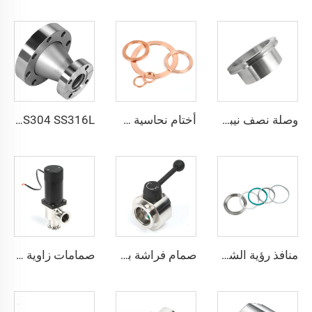
وصلة نصف نيبل حسب نظام ISO-K، من الفولاذ المقاوم للصدأ SS304/SS316L، شفة توصيل ناعمة بنظام المشبك للحام في أنظمة الفراغ، نيبل عالي الجودة، مقاسات ISO63-500، L=30/100 مم
أختام نحاسية خالية من الأوكسجين (OFHC) فراغ عالي جداً، غسالة معدنية خالية من الأوكسجين، تركيبات لشفاه CF16-CF350، وصلة نحاسية صلبة مستقيمة
SS304 SS316L محول مخفض مخروطي من نوع CF قابل للدوران/ثابت مع ثقوب عابرة محول من الفولاذ المقاوم للصدأ للفراغ العالي أنبوب CF25xCF16-CF100xCF80 تركيبة شفة
منافذ رؤية الشفاطات ذات التفريغ KF/NW من الفولاذ المقاوم للصدأ SS304/SS316L، زجاج رؤية موحد، قطع تجهيز KF16-KF50 NW16-NW50
صمام فراشة بشبكة KF KF25/KF40/KF50 عالي الجودة SS304/SS316L صمام دوار للفراغ مع لوحة مغلقة بختم FKM من الفولاذ المقاوم للصدأ، التحكم في التدفق عبر تعديل NW25/NW40/NW50
صمامات زاوية كهرومغناطيسية SS304 SS316L جسم من الفولاذ المقاوم للصدأ للفراغ NW16-50 تركيب KF16/25/40/50 غاز كهربائي بزاوية 90 درجة من النوع L