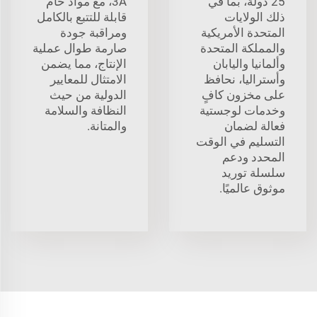
25 دولة، بما في
3A، مع مواد خام
ذلك الولايات
قابلة للتتبع بالكامل
المتحدة الأمريكية
ومراقبة جودة
والمملكة المتحدة
صارمة طوال عملية
وألمانيا واليابان
الإنتاج، مما يضمن
وأستراليا، نحافظ
الامتثال للمعايير
على مخزون كافٍ
الدولية من حيث
وخدمات لوجستية
النظافة والسلامة
فعالة لضمان
والمتانة.
التسليم في الوقت
المحدد ودعم
سلسلة توريد
موثوق عالميًا.