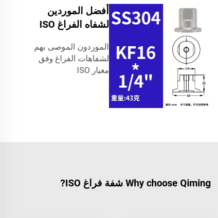
أفضل الموردين
لشفاه الفراغ ISO
الموردون الموصى بهم
لشفاهات الفراغ وفق
معيار ISO
Why choose Qiming شفة فراغ ISO?