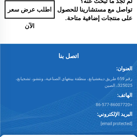
لم تجد ما تبحث عنه؟
تواصل مع مستشارينا للحصول
اطلب عرض سعر
على منتجات إضافية متاحة.
الآن
اتصل بنا
العنوان:
رقم 659 طريق دينغشيانغ، منطقة بينغهاي الصناعية، ونتشو، تشجيانغ،
325025، الصين
الهاتف:
+86-577-86007720
البريد الإلكتروني:
[email protected]