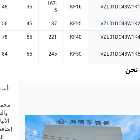
167.
48
35
KF16
VZL01DC43W1K
5
56
45
187
KF25
VZL01DC43W1K
78
55
221
KF40
VZL01DC43W1K
84
65
245
KF50
VZL01DC43W1K
نحن