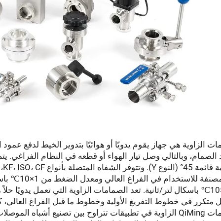
ت الزاوية هي جهاز يقوم يدويًا أو هوائيًا بتدوير الخيط لدفع عمود
فر الشفاه المتصلة بأنواع KF، ISO، CF، وكذلك بأطراف أنابيب.
1.3×10℃ باسكال لتر/ثانية. تعد الصمامات الزاوية التي تعمل يدويًا حلا
متكرر في خطوط التفريغ الأولية وخطوط ما قبل الفراغ العالي، كما
صمامات QiMing الزاوية في تطبيقات تتراوح بين تصنيع أشباه ال