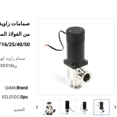
KF16/25/40/50 غاز كهربائي بزاوية 90 درجة من 
و
QiiMii
Brand:
VZL01DC
Spu:
الحجم: