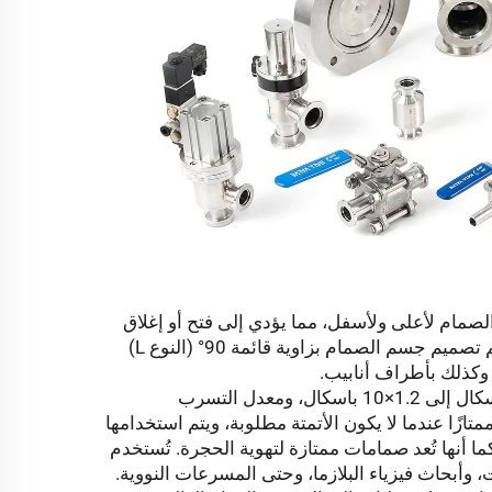
 الصمام لأعلى ولأسفل، مما يؤدي إلى فتح أو إغلاق
مقعد الصمام، وبالتالي وصل تيار الهواء أو قطعه في النظام الفراغي. يتم تصميم جسم الصمام بزاوية قائمة 90° (النوع L)
إنها مصنفة للاستخدام في الفراغ العالي ومعدل الضغط من 1×10℃ باسكال إلى 1.2×10 باسكال، ومعدل التسرب
ً ممتازًا عندما لا يكون الأتمتة مطلوبة، ويتم استخدامها
 أنها تُعد صمامات ممتازة لتهوية الحجرة. تُستخدم
موصلات، وأبحاث فيزياء البلازما، وحتى المسرعات النووية.