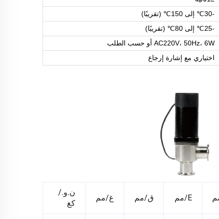
-30℃ إلى 150℃ (تقريبًا)
-25℃ إلى 80℃ (تقريبًا)
AC220V، 50Hz، 6W أو حسب الطلب
اختياري مع إشارة إرجاع
ن.و./
E/مم
ق/مم
غ/مم
كغ