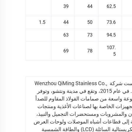
39
44
62.5
1.5
44
50
73.6
63
73
94.5
107.
69
78
5
تأسست شركة Wenzhou QiMing Stainless Co., 
Ltd. في عام 2015، وتقع في مدينة ونتشو، وتوفر 
مجموعة واسعة من صمامات الفولاذ المقاوم للصدأ 
والتجهيزات الخاصة بها لصناعات الأغذية ومنتجات 
الألبان والمشروبات ومستحضرات التجميل والنبيذ، 
إضافة إلى قطاعات أشباه الموصلات ولوحات العرض 
الكريستالية السائلة (LCD) والطاقة الشمسية 