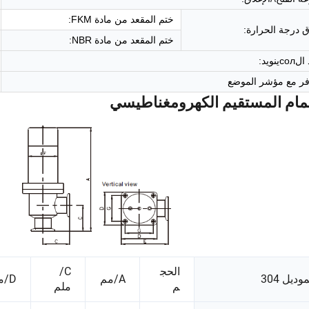
ختم المقعد من مادة FKM:
 درجة الحرارة:
ختم المقعد من مادة NBR:
сينويد:
فر مع مؤشر الموضع
مام المستقيم الكهرومغناطيسي
الحج
C/
وديل 304
A/مم
D/مم
م
ملم