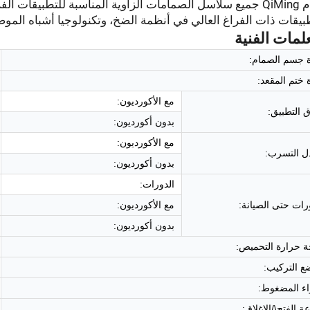
وتقدم QiMing جميع سلاسل الصمامات الزاوية المناسبة للتطبيقات
بيقات ذات الفراغ العالي في أنظمة الضخ، وتكنولوجيا أشباه المو
لمات الفنية
ة جسم الصمام:
 ختم المقعد:
مع الأكورديون:
 التطبيق:
بدون أكورديون:
مع الأكورديون:
ل التسرب:
بدون أكورديون:
الدورات:
رات حتى الصيانة:
مع الأكورديون:
بدون أكورديون:
ة حرارة التحميص:
ع التركيب:
اء المضغوط:
 الفتح\/الإغلاق: