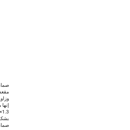
صماما
وزاوية قائمة 45° (النوع Y). وتتو
بشكل 