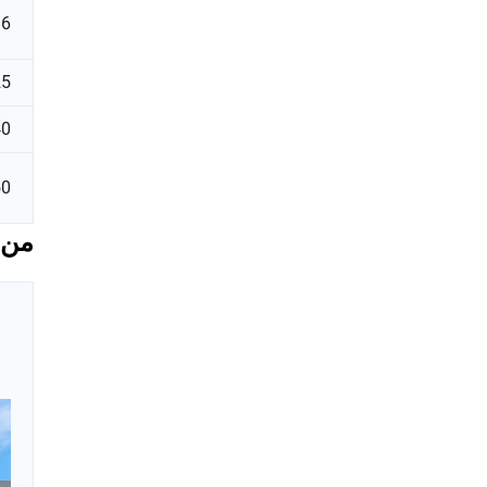
16
25
40
50
من 