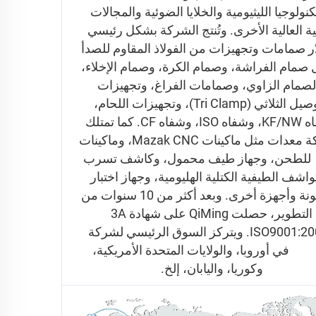
والتكنولوجيا الليثيومية والخلايا الضوئية والمجالات 
التقنية العالية الأخرى. وتُنتج الشركة بشكل رئيسي 
وتُصدّر صمامات وتجهيزات من الفولاذ المقاوم للصدأ 
تشمل صمام الفراشة، وصمام الكرة، وصمام الإخلاء، 
والصمام الزاوي، وصمامات الفراغ، وتجهيزات 
التوصيل الثلاثي (Tri Clamp)، وتجهيزات اللحام، 
وشفاه KF/NW، وشفاه ISO، وشفاه CF. كما تمتلك 
الشركة معدات مثل ماكينات Mazak CNC، وماكينات 
CNC للطحن، وجهاز طيف محمول، وكاشف تسرب 
بالكواشف الطيفية الكتلية الهليومية، وجهاز اختبار 
الخشونة وأجهزة أخرى. وبعد أكثر من 10 سنوات من 
التطوير، حصلت QiMing على شهادة 3A 
وISO9001:2008. ويتركز السوق الرئيسي لشركة 
QiMing في أوروبا، والولايات المتحدة الأمريكية، 
وكوريا، واليابان، إلخ. 