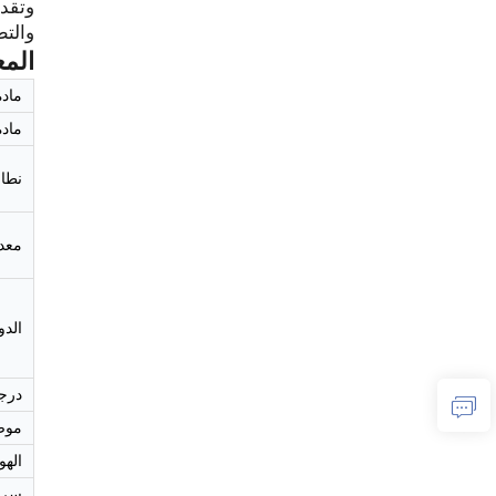
والتط
المع
ماد
مادة
نطاق
معد
الدو
درج
موض
الهو
سرعة