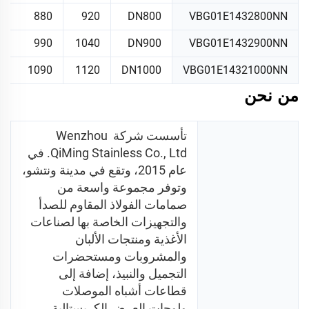
880
920
DN800
VBG01E1432800NN
990
1040
DN900
VBG01E1432900NN
1090
1120
DN1000
VBG01E14321000NN
من نحن
تأسست شركة Wenzhou 
QiMing Stainless Co., Ltd. في 
عام 2015، وتقع في مدينة ونتشو، 
وتوفر مجموعة واسعة من 
صمامات الفولاذ المقاوم للصدأ 
والتجهيزات الخاصة بها لصناعات 
الأغذية ومنتجات الألبان 
والمشروبات ومستحضرات 
التجميل والنبيذ، إضافة إلى 
قطاعات أشباه الموصلات 
ولوحات العرض الكريستالية 