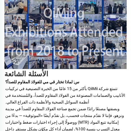
الأسئلة الشائعة
س: لماذا تختار قي مي للفولاذ المقاوم للصدأ؟ 
تتمتع شركة QiiMii بأكثر من 15 عامًا من الخبرة التصنيعية في تركيبات 
الأنابيب والصمامات المصنوعة من الفولاذ المقاوم للصدأ، والمُستخدمة في 
أنظمة السوائل الصحية والأنظمة ذات الفراغ العالي. 
وبصفتها مصنعًا رائدًا ضمن تجمع صناعة الفولاذ المقاوم للصدأ في مدينة 
ونزهو، فإننا لا نقدّم منتجات فحسب، بل نقدّم أيضًا «الموثوقية» — بدءًا من 
إمكانية تتبع المواد (MTR) ووصولًا إلى إجراء اختبارات ضغط واختبارات 
معدل التسرب بنسبة 100%، لضمان أداء كل مكوّن بشكل مستقر داخل 