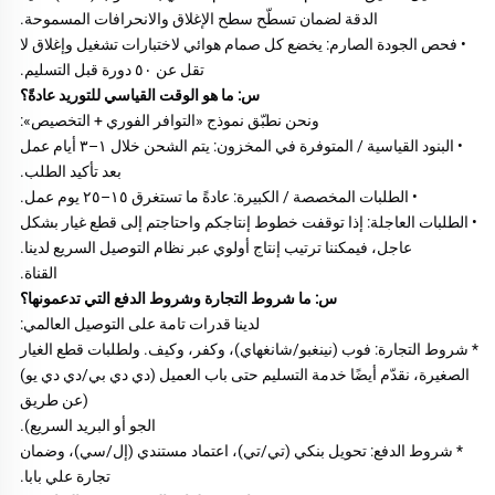
الدقة لضمان تسطّح سطح الإغلاق والانحرافات المسموحة. 
• فحص الجودة الصارم: يخضع كل صمام هوائي لاختبارات تشغيل وإغلاق لا 
تقل عن ٥٠ دورة قبل التسليم. 
س: ما هو الوقت القياسي للتوريد عادةً؟ 
ونحن نطبّق نموذج «التوافر الفوري + التخصيص»: 
• البنود القياسية / المتوفرة في المخزون: يتم الشحن خلال ١–٣ أيام عمل 
بعد تأكيد الطلب. 
• الطلبات المخصصة / الكبيرة: عادةً ما تستغرق ١٥–٢٥ يوم عمل. 
• الطلبات العاجلة: إذا توقفت خطوط إنتاجكم واحتاجتم إلى قطع غيار بشكل 
عاجل، فيمكننا ترتيب إنتاج أولوي عبر نظام التوصيل السريع لدينا. 
القناة. 
س: ما شروط التجارة وشروط الدفع التي تدعمونها؟ 
لدينا قدرات تامة على التوصيل العالمي: 
* شروط التجارة: فوب (نينغبو/شانغهاي)، وكفر، وكيف. ولطلبات قطع الغيار 
الصغيرة، نقدّم أيضًا خدمة التسليم حتى باب العميل (دي دي بي/دي دي يو) 
(عن طريق 
الجو أو البريد السريع). 
* شروط الدفع: تحويل بنكي (تي/تي)، اعتماد مستندي (إل/سي)، وضمان 
تجارة علي بابا. 