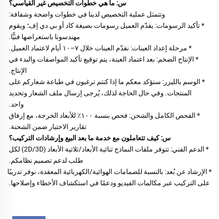
س: ما هي خطوات التخصيص غير القياسي؟ 
وتتمثل عملية التخصيص لدينا في خطوات واضحة وشفافة: 
* تأكيد الرسومات: يقدّم العميل رسومات بصيغة كاد أو بي دي إف؛ ويقوم 
مهندسونا باستعراضها فنيًّا. 
* مرحلة إعداد العينات: نقدّم العينات خلال ٧–١٠ أيام لاعتماد العميل. 
* الإنتاج الضخم: بعد اعتماد العينة، يتم توقيع تأكيد المواصفات والبدء في 
الإنتاج. 
* الوسم بالليزر: سنؤكد معكم ما إذا كنتم ترغبون في طباعة شعاركم على 
المنتجات. وفي حال الحاجة لذلك، يُرجى إرسال ملف الشعار وتحديد 
واحد. 
* الفحص الكامل والشحن: فحص بنسبة ١٠٠٪ للأبعاد الحرجة، مع إرفاق 
تقارير الاختبار ضمن الشحنة. 
س: كيف تتعاملون مع خدمة ما بعد البيع وإرشادات التركيب؟ 
* الدعم الفني: تتوفر ملفات النماذج ثنائية الأبعاد/ثلاثية الأبعاد (2D/3D) لكل 
طلب لدعم تصميم نظامكم. 
* الإرشاد عن بُعد: بالنسبة للصمامات الهوائية/الكهربائية المعقدة، نوفر تدريبًا 
على التركيب عبر مكالمات الفيديو ودعمًا في استكشاف الأخطاء وإصلاحها. 