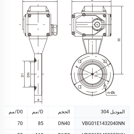
الموديل 304
الحجم
D/مم
D0/مم
70
85
DN40
VBG01E1432040NN