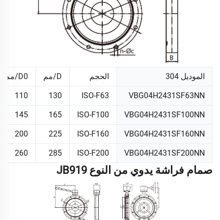
الموديل 304
الحجم
D/مم
D0/مم
110
130
ISO-F63
VBG04H2431SF63NN
145
165
ISO-F100
VBG04H2431SF100NN
200
225
ISO-F160
VBG04H2431SF160NN
260
285
ISO-F200
VBG04H2431SF200NN
صمام فراشة يدوي من النوع JB919