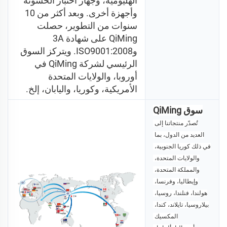
الهليومية، وجهاز اختبار الخشونة 
وأجهزة أخرى. وبعد أكثر من 10 
سنوات من التطوير، حصلت 
QiMing على شهادة 3A 
وISO9001:2008. ويتركز السوق 
الرئيسي لشركة QiMing في 
أوروبا، والولايات المتحدة 
الأمريكية، وكوريا، واليابان، إلخ. 
سوق QiMing
تُصدّر منتجاتنا إلى 
العديد من الدول، بما 
في ذلك كوريا الجنوبية، 
والولايات المتحدة، 
والمملكة المتحدة، 
وإيطاليا، وفرنسا، 
هولندا، فنلندا، روسيا، 
بيلاروسيا، تايلاند، كندا، 
المكسيك 