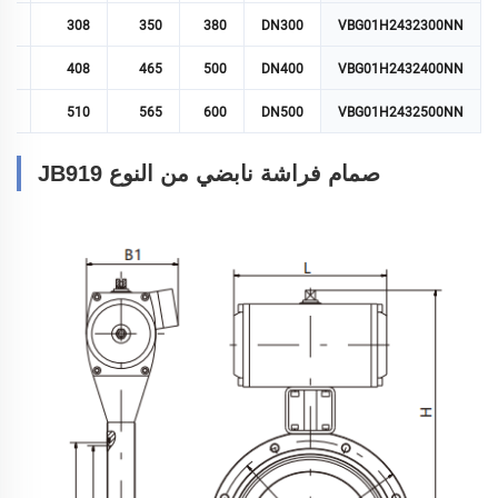
55
308
350
380
DN300
VBG01H2432300NN
60
408
465
500
DN400
VBG01H2432400NN
80
510
565
600
DN500
VBG01H2432500NN
صمام فراشة نابضي من النوع JB919