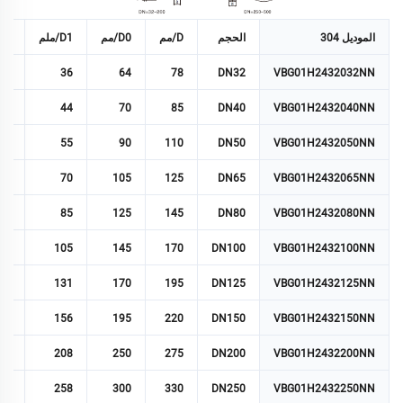
الموديل 304
الحجم
D/مم
D0/مم
D1/ملم
B/مم
22
36
64
78
DN32
VBG01H2432032NN
22
44
70
85
DN40
VBG01H2432040NN
22
55
90
110
DN50
VBG01H2432050NN
26
70
105
125
DN65
VBG01H2432065NN
30
85
125
145
DN80
VBG01H2432080NN
30
105
145
170
DN100
VBG01H2432100NN
35
131
170
195
DN125
VBG01H2432125NN
35
156
195
220
DN150
VBG01H2432150NN
40
208
250
275
DN200
VBG01H2432200NN
45
258
300
330
DN250
VBG01H2432250NN