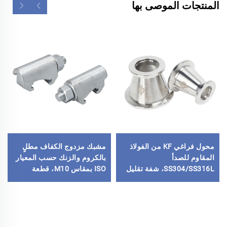
المنتجات الموصى بها
محول فراغي KF من الفولاذ
مشبك مزدوج الكفاف مطلٍ
المقاوم للصدأ
بالكروم والزنك حسب المعيار
SS304/SS316L، شفة تقليل
ISO بمقاس M10، قطعة
مخروطية KF/NW، قطع تجهيز
توصيل فراغية عالية الجودة،
فراغية من الفولاذ المقاوم
مشبك مطلي بالزنك لقطاع
للصدأ للصناعات شبه الموصلة
أشباه الموصلات