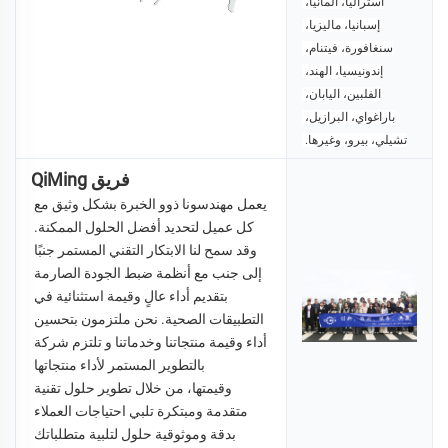
أستراليا، ألمانيا، 
إسبانيا، ماليزيا، 
سنغافورة، فيتنام، 
إندونيسيا، 
الهند، 
الفلبين، اليابان، 
باراغواي، البرازيل، 
تشيلي، بيرو، وغيرها. 
فريق QiMing
يعمل مهندسونا ذوو الخبرة بشكل وثيق مع 
كل عميل لتحديد أفضل الحلول الممكنة. 
وقد سمح لنا الابتكار التقني المستمر جنبًا 
إلى جنب مع أنظمة ضبط الجودة الصارمة 
بتقديم أداء عالٍ وقيمة استثنائية في 
التطبيقات الصحية. نحن ملتزمون بتحسين 
أداء وقيمة منتجاتنا وخدماتنا و 
تلتزم شركة 
QiMing بالتطوير المستمر لأداء منتجاتها 
وقيمتها، من خلال تطوير حلول تقنية 
متقدمة ومبتكرة تلبي احتياجات العملاء 
بدقة وموثوقية 
حلول لتلبية متطلباتك 