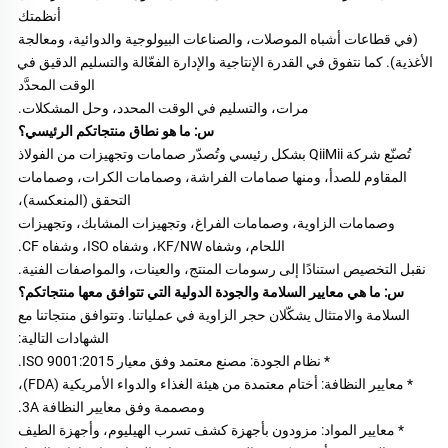
أنظمتك 
(في قطاعات أشباه الموصلات، والصناعات البيولوجية والدوائية، ومعالجة 
الأغذية). كما نتفوق في القدرة الإنتاجية والإدارة الفعّالة والتسليم الدقيق في 
الوقت المحدَّد 
مرات، والتسليم في الوقت المحدد، وحل المشكلات. 
س: ما هو نطاق منتجاتكم الرئيسي؟ 
تُصنّع شركة QiiMii بشكل رئيسي وتُصدّر صمامات وتجهيزات من الفولاذ 
المقاوم للصدأ، ومنها صمامات الفراشة، وصمامات الكرات، وصمامات 
التحقق (المنعكسة)، 
وصمامات الزاوية، وصمامات الفراغ، وتجهيزات المشابك، وتجهيزات 
اللحام، وشفاه KF/NW، وشفاه ISO، وشفاه CF. 
نقبل التخصيص استنادًا إلى رسومات المنتج، والعينات، والمواصفات الفنية. 
س: ما هي معايير السلامة والجودة الدولية التي تتوافق معها منتجاتكم؟ 
السلامة والامتثال يشكّلان حجر الزاوية في عملياتنا. وتتوافق منتجاتنا مع 
الشهادات التالية: 
* نظام الجودة: مصنع معتمد وفق معيار ISO 9001:2015. 
* معايير النظافة: أختام معتمدة من هيئة الغذاء والدواء الأمريكية (FDA)، 
ومصممة وفق معايير النظافة 3A. 
* معايير المواد: مزودون بأجهزة كشف تسرب الهيليوم، وأجهزة الطيف 