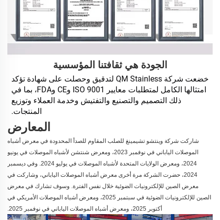
الجودة هي ثقافتنا المؤسسية
خضعت شركة QM Stainless لتدقيق وحصلت على شهادة تؤكد 
امتثالها الكامل لمتطلبات معايير ISO 9001 وCE وFDA، بما في 
ذلك التصميم والتصنيع والتفتيش وخدمة العملاء وتوزيع 
المنتجات. 
المعارض
شاركت شركة وينتشو تشيمينغ للصلب المقاوم للصدأ المحدودة في معرض أشباه
الموصلات الياباني في نوفمبر 2023، ومعرض شنتشن لأشباه الموصلات في يونيو
2024، ومعرض الولايات المتحدة لأشباه الموصلات في يوليو 2024. وفي ديسمبر
2024، حضرت الشركة مرة أخرى معرض أشباه الموصلات الياباني، وشاركت في
معرض الصين للإلكترونيات الضوئية خلال نفس الفترة. وسوف تشارك في معرض
الصين للإلكترونيات الضوئية في سبتمبر 2025، ومعرض أشباه الموصلات الأمريكي في
أكتوبر 2025، ومعرض أشباه الموصلات الياباني في نوفمبر 2025.