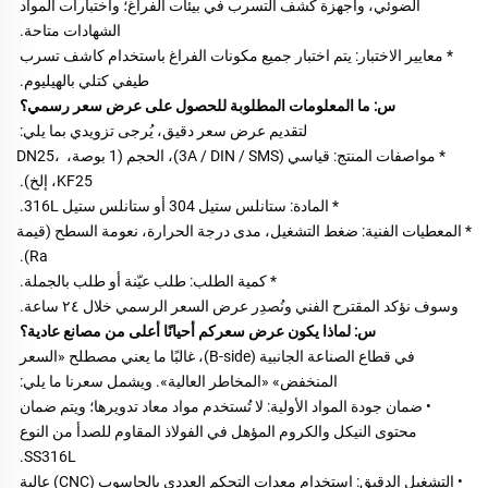
الضوئي، وأجهزة كشف التسرب في بيئات الفراغ؛ واختبارات المواد 
الشهادات متاحة. 
* معايير الاختبار: يتم اختبار جميع مكونات الفراغ باستخدام كاشف تسرب 
طيفي كتلي بالهيليوم. 
س: ما المعلومات المطلوبة للحصول على عرض سعر رسمي؟ 
لتقديم عرض سعر دقيق، يُرجى تزويدي بما يلي: 
* مواصفات المنتج: قياسي (3A / DIN / SMS)، الحجم (1 بوصة، DN25، 
KF25، إلخ). 
* المادة: ستانلس ستيل 304 أو ستانلس ستيل 316L. 
* المعطيات الفنية: ضغط التشغيل، مدى درجة الحرارة، نعومة السطح (قيمة 
Ra). 
* كمية الطلب: طلب عيّنة أو طلب بالجملة. 
وسوف نؤكد المقترح الفني ونُصدِر عرض السعر الرسمي خلال ٢٤ ساعة. 
س: لماذا يكون عرض سعركم أحيانًا أعلى من مصانع عادية؟ 
في قطاع الصناعة الجانبية (B-side)، غالبًا ما يعني مصطلح «السعر 
المنخفض» «المخاطر العالية». ويشمل سعرنا ما يلي: 
• ضمان جودة المواد الأولية: لا تُستخدم مواد معاد تدويرها؛ ويتم ضمان 
محتوى النيكل والكروم المؤهل في الفولاذ المقاوم للصدأ من النوع 
SS316L. 
• التشغيل الدقيق: استخدام معدات التحكم العددي بالحاسوب (CNC) عالية 